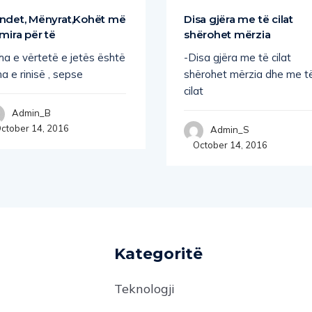
ndet, Mënyrat,Kohët më
Disa gjëra me të cilat
 mira për të
shërohet mërzia
ha e vërtetë e jetës është
-Disa gjëra me të cilat
a e rinisë , sepse
shërohet mërzia dhe me t
cilat
Admin_B
ctober 14, 2016
Admin_S
October 14, 2016
Kategoritë
Teknologji