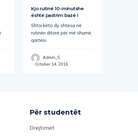
Kjo rutinë 10-minutshe
Si të re
është pastrim bazë i
bëheni
Shtoi këto dy shtesa në
Të gjith
ë
rutinën ditore për më shumë
rëndësis
qartësi
stërvisim
Admin_S
Adm
October 14, 2016
October
Për studentët
Drejtimet