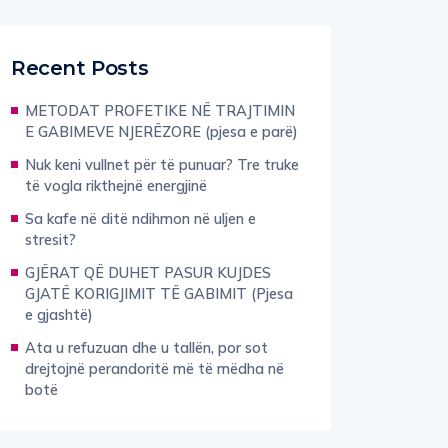
Recent Posts
METODAT PROFETIKE NË TRAJTIMIN
E GABIMEVE NJERËZORE (pjesa e parë)
Nuk keni vullnet për të punuar? Tre truke
të vogla rikthejnë energjinë
Sa kafe në ditë ndihmon në uljen e
stresit?
GJËRAT QË DUHET PASUR KUJDES
GJATË KORIGJIMIT TË GABIMIT (Pjesa
e gjashtë)
Ata u refuzuan dhe u tallën, por sot
drejtojnë perandoritë më të mëdha në
botë