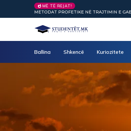
MË TË REJAT!
 (pjesa e parë)
Nuk keni vullnet për të punuar? Tre truke të
Ballina
Shkencë
Kuriozitete