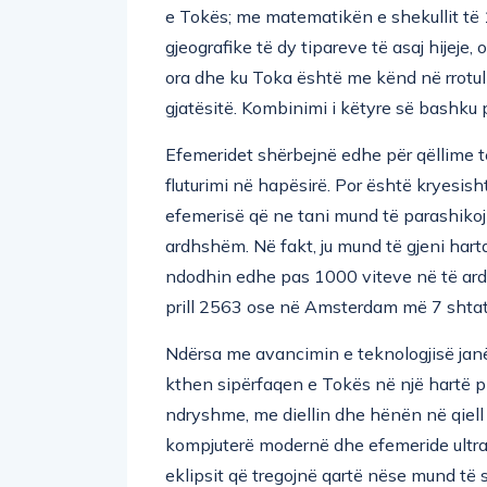
e Tokës; me matematikën e shekullit të 
gjeografike të dy tipareve të asaj hijeje
ora dhe ku Toka është me kënd në rrotul
gjatësitë. Kombinimi i këtyre së bashku 
Efemeridet shërbejnë edhe për qëllime të
fluturimi në hapësirë. Por është kryesis
efemerisë që ne tani mund të parashikoj
ardhshëm. Në fakt, ju mund të gjeni harta
ndodhin edhe pas 1000 viteve në të ardh
prill 2563 ose në Amsterdam më 7 shtator
Ndërsa me avancimin e teknologjisë janë
kthen sipërfaqen e Tokës në një hartë piks
ndryshme, me diellin dhe hënën në qiell 
kompjuterë modernë dhe efemeride ultrap
eklipsit që tregojnë qartë nëse mund të sh