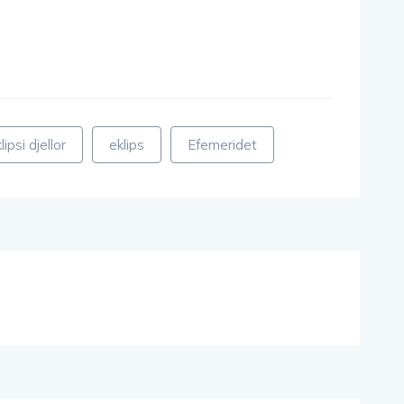
lipsi djellor
eklips
Efemeridet