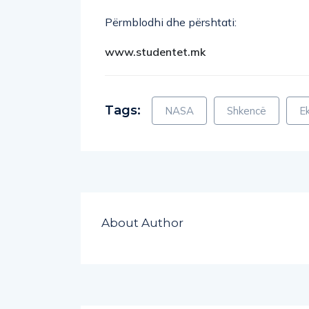
Përmblodhi dhe përshtati:
www.studentet.mk
Tags:
NASA
Shkencë
Ek
About Author