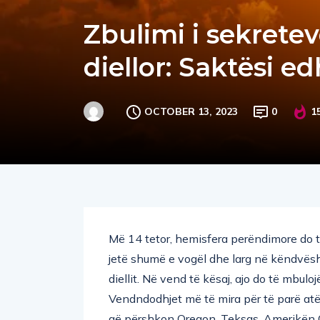
Zbulimi i sekretev
diellor: Saktësi 
OCTOBER 13, 2023
0
1
Më 14 tetor, hemisfera perëndimore do të
jetë shumë e vogël dhe larg në këndvësht
diellit. Në vend të kësaj, ajo do të mbulo
Vendndodhjet më të mira për të parë atë u
që përshkon Oregon, Teksas, Amerikën Qe