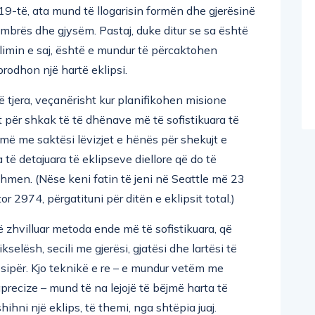
19-të, ata mund të llogarisin formën dhe gjerësinë
, ombrës dhe gjysëm. Pastaj, duke ditur se sa është
limin e saj, është e mundur të përcaktohen
prodhon një hartë eklipsi.
 tjera, veçanërisht kur planifikohen misione
ht për shkak të të dhënave më të sofistikuara të
më me saktësi lëvizjet e hënës për shekujt e
 të detajuara të eklipseve diellore që do të
men. (Nëse keni fatin të jeni në Seattle më 23
 2974, përgatituni për ditën e eklipsit total.)
 zhvilluar metoda ende më të sofistikuara, që
elësh, secili me gjerësi, gjatësi dhe lartësi të
sipër. Kjo teknikë e re – e mundur vetëm me
recize – mund të na lejojë të bëjmë harta të
ihni një eklips, të themi, nga shtëpia juaj.