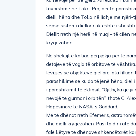
favorshme në Tokë. Pra, për të parashikua
dielli, hëna dhe Toka në lidhje me njëri-
sepse sistemi diellor nuk është i shesht
Diellit rreth një herë në muaj – të cilën 
kryqëzohen.
Në shekujt e kaluar, përpjekja për të pa
detajeve të vogla të orbitave të vështi
lëvizjes së objekteve qiellore, ata fillua
parashikime se ku do të jenë hëna, dielli
i parashikimit të eklipsit. “Gjithçka që 
nevojë të gjurmoni orbitën”, thotë C. Ale
Hapësinore të NASA-s Goddard.
Me të dhënat rreth Efemeris, astronomë
dhe dielli kryqëzohen. Pasi ta dini atë dat
falë këtyre të dhënave shkencëtarët kan