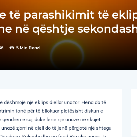
e të parashikimit të eklip
edhe në qështje sekondas
56
5 Min Read
 dëshmojë një eklips diellor unazor. Hëna do të
rimin tonë për të bllokuar plotësisht diskun e
jë qendrën e saj, duke lënë një unazë në skajet.
nazë zjarri në qiell do të jenë përgjatë një shtegu
ndrore, Kolumbi dhe në fund Brazilin verior. Ju