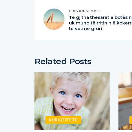
PREVIOUS POST
Të gjitha thesaret e botës n
uk mund të rritin një kokërr
të vetme gruri
Related Posts
KURIOZITETE