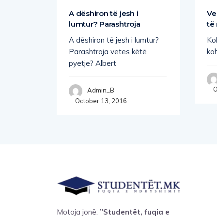
he të
A dëshiron të jesh i
Ve
lumtur? Parashtroja
të
e
A dëshiron të jesh i lumtur?
Ko
të
Parashtroja vetes këtë
koh
pyetje? Albert
O
Admin_B
October 13, 2016
Motoja jonë:
”Studentët, fuqia e