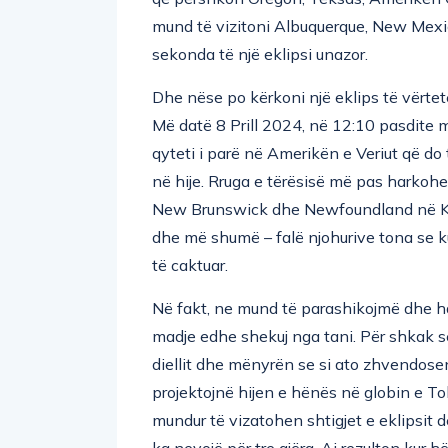
mund të vizitoni Albuquerque, New Mexic
sekonda të një eklipsi unazor.
Dhe nëse po kërkoni një eklips të vërtetë
Më datë 8 Prill 2024, në 12:10 pasdite 
qyteti i parë në Amerikën e Veriut që do
në hije. Rruga e tërësisë më pas harkohe
New Brunswick dhe Newfoundland në Kana
dhe më shumë – falë njohurive tona se 
të caktuar.
Në fakt, ne mund të parashikojmë dhe h
madje edhe shekuj nga tani. Për shkak se
diellit dhe mënyrën se si ato zhvendos
projektojnë hijen e hënës në globin e T
mundur të vizatohen shtigjet e eklipsit d
ka nevojë për tre gjëra. Ai rezulton kur h