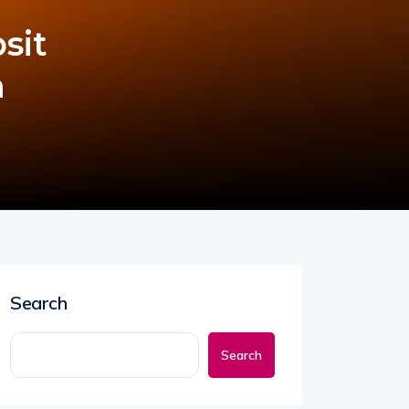
sit
h
Search
Search