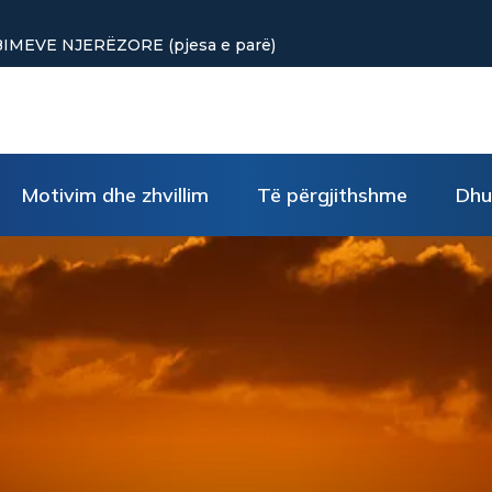
 vogla rikthejnë energjinë
Motivim dhe zhvillim
Të përgjithshme
Dhu