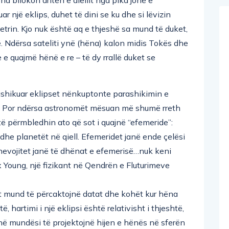
r një eklips, duhet të dini se ku dhe si lëvizin
tjetrin. Kjo nuk është aq e thjeshë sa mund të duket,
ë. Ndërsa sateliti ynë (hëna) kalon midis Tokës dhe
ne e quajmë hënë e re – të dy rrallë duket se
rashikuar eklipset nënkuptonte parashikimin e
ra. Por ndërsa astronomët mësuan më shumë rreth
n të përmbledhin ato që sot i quajnë “efemeride”:
 dhe planetët në qiell. Efemeridet janë ende çelësi
ju nevojitet janë të dhënat e efemerisë…nuk keni
x Young, një fizikant në Qendrën e Fluturimeve
t mund të përcaktojnë datat dhe kohët kur hëna
ë, hartimi i një eklipsi është relativisht i thjeshtë,
ë mundësi të projektojnë hijen e hënës në sferën