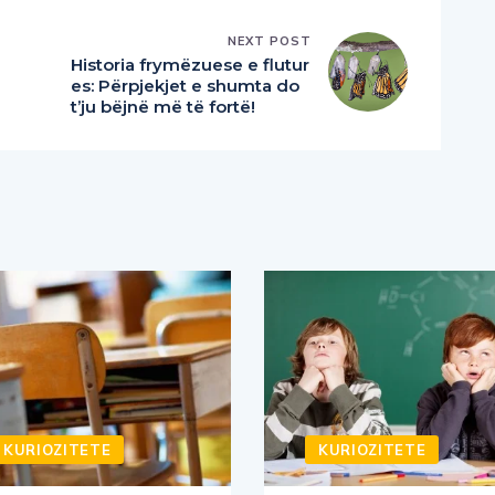
NEXT POST
Historia frymëzuese e flutur
es: Përpjekjet e shumta do
t’ju bëjnë më të fortë!
KURIOZITETE
KURIOZITETE