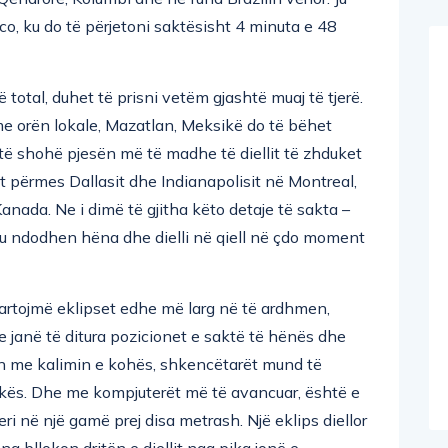
o, ku do të përjetoni saktësisht 4 minuta e 48
 total, duhet të prisni vetëm gjashtë muaj të tjerë.
me orën lokale, Mazatlan, Meksikë do të bëhet
 të shohë pjesën më të madhe të diellit të zhduket
t përmes Dallasit dhe Indianapolisit në Montreal,
da. Ne i dimë të gjitha këto detaje të sakta –
ku ndodhen hëna dhe dielli në qiell në çdo moment
artojmë eklipset edhe më larg në të ardhmen,
 janë të ditura pozicionet e saktë të hënës dhe
en me kalimin e kohës, shkencëtarët mund të
okës. Dhe me kompjuterët më të avancuar, është e
eri në një gamë prej disa metrash. Një eklips diellor
ëna bllokon dritën e diellit nga pika jonë e