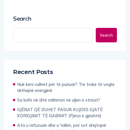
Search
Search
Recent Posts
Nuk keni vullnet për të punuar? Tre truke të vogla
rikthejnë energjinë
Sa kafe në ditë ndihmon në uljen e stresit?
GJËRAT QË DUHET PASUR KUJDES GJATË
KORIGJIMIT TË GABIMIT (Pjesa e gjashtë)
Ata u refuzuan dhe u tallën, por sot drejtojnë
perandoritë më të mëdha në botë