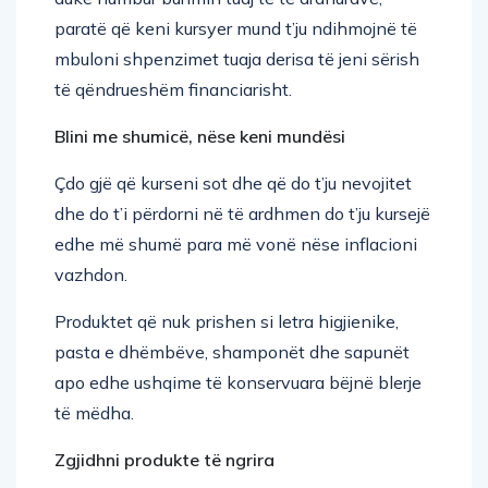
paratë që keni kursyer mund t’ju ndihmojnë të
mbuloni shpenzimet tuaja derisa të jeni sërish
të qëndrueshëm financiarisht.
Blini me shumicë, nëse keni mundësi
Çdo gjë që kurseni sot dhe që do t’ju nevojitet
dhe do t’i përdorni në të ardhmen do t’ju kursejë
edhe më shumë para më vonë nëse inflacioni
vazhdon.
Produktet që nuk prishen si letra higjienike,
pasta e dhëmbëve, shamponët dhe sapunët
apo edhe ushqime të konservuara bëjnë blerje
të mëdha.
Zgjidhni produkte të ngrira
Nëse blini gjithmonë fruta dhe perime të