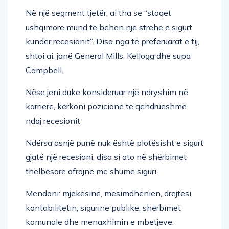
Në një segment tjetër, ai tha se “stoqet
ushqimore mund të bëhen një strehë e sigurt
kundër recesionit”. Disa nga të preferuarat e tij,
shtoi ai, janë General Mills, Kellogg dhe supa
Campbell.
Nëse jeni duke konsideruar një ndryshim në
karrierë, kërkoni pozicione të qëndrueshme
ndaj recesionit
Ndërsa asnjë punë nuk është plotësisht e sigurt
gjatë një recesioni, disa si ato në shërbimet
thelbësore ofrojnë më shumë siguri.
Mendoni: mjekësinë, mësimdhënien, drejtësi,
kontabilitetin, sigurinë publike, shërbimet
komunale dhe menaxhimin e mbetjeve.