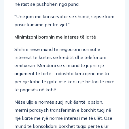
“Unë jam më konservator se shumë, sepse kam
pasur kursime për tre vjet.”
Minimizoni borxhin me interes të lartë
Shihni nëse mund të negocioni normat e
interesit të kartës së kreditit dhe telefononi
emituesin. Mendoni se si mund të jepni një
argument të fortë – ndoshta keni qenë me ta
për një kohë të gjatë ose keni një histori të mirë
të pagesës në kohë.
Nëse ulja e normës suaj nuk është opsion,
merrni parasysh transferimin e borxhit tuaj në
një kartë me një normë interesi më të ulët. Ose
mund të konsolidoni borxhet tuaja për të ulur
pagesat tuaja mujore dhe për të ndihmuar në