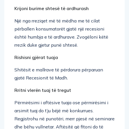
Krijoni burime shtesë të ardhurash
Një nga rreziqet më të mëdha me të cilat
përballen konsumatorët gjatë një recesioni
është humbja e të ardhurave. Zvogëloni këtë
rrezik duke gjetur punë shtesë.
Rishisni gjërat tuaja
Shitësit e mallrave të përdorura përparuan
gjatë Recesionit të Madh.
Rritni vlerën tuaj të tregut
Përmirësimi i aftësive tuaja ose përmirësimi i
arsimit tuaj do t’ju bëjë më konkurrues.
Regjistrohu në punotëri, merr pjesë në seminare
dhe bëhu vullnetar. Aftësitë që fitoni do të
shtojnë shumë në CV-në tuaj të punës.