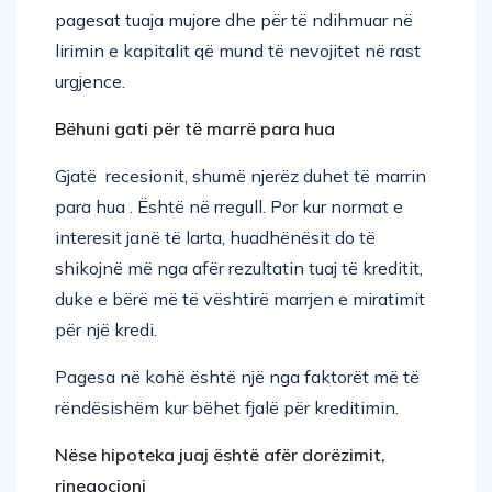
lirimin e kapitalit që mund të nevojitet në rast
urgjence.
Bëhuni gati për të marrë para hua
Gjatë recesionit, shumë njerëz duhet të marrin
para hua . Është në rregull. Por kur normat e
interesit janë të larta, huadhënësit do të
shikojnë më nga afër rezultatin tuaj të kreditit,
duke e bërë më të vështirë marrjen e miratimit
për një kredi.
Pagesa në kohë është një nga faktorët më të
rëndësishëm kur bëhet fjalë për kreditimin.
Nëse hipoteka juaj është afër dor
ëzimit,
rinegocioni