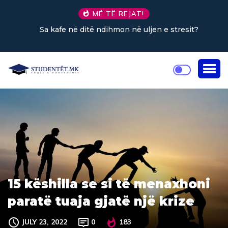
MË TË REJAT!
Sa kafe në ditë ndihmon në uljen e stresit?
15 këshilla se si të menaxhoni
paratë tuaja gjatë një krize
JULY 23, 2022
0
183