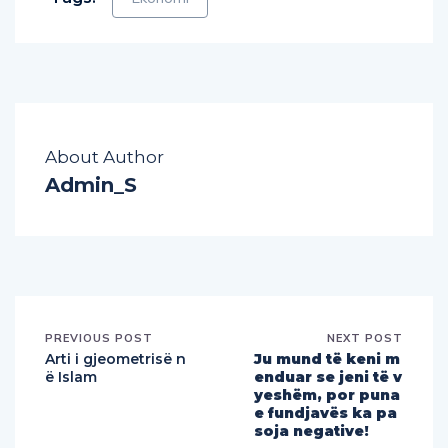
About Author
Admin_S
PREVIOUS POST
NEXT POST
Arti i gjeometrisë n
Ju mund të keni m
ë Islam
enduar se jeni të v
yeshëm, por puna
e fundjavës ka pa
soja negative!