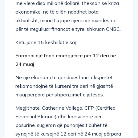
ekonomike, në të cilën ndodhet bota
aktualisht, mund t’u japë njerëzve mundësinë
për të rregulluar financat e tyre, shkruan CNBC.
Këtu janë 15 këshillat e saj:
Formoni një fond emergjence për 12 deri në
24 muaj
Në një ekonomi të qëndrueshme, ekspertët
rekomandojnë të kurseni tre deri në gjashtë
muaj përpara për shpenzimet e jetesës.
Megjithatë, Catherine Vallega, CFP (Certified
Financial Planner) dhe konsulente për
pasurinë, sugjeron që punonjësit duhet të
synojnë të kursejnë 12 deri në 24 muaj përpara
në rast se pushohen nga puna.