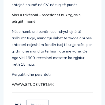
Mos u frikësoni – recesionet nuk zgjasin
përgjithmonë
Nëse humbisni punën ose ndryshojnë të
ardhurat tuaja, mund t’ju duhet të zvogëloni ose
shteroni ndjeshëm fondin tuaj të urgjencës, por
gjithmonë mund ta tërhiqni atë më vonë. Që
nga viti 1900, recesioni mesatar ka zgjatur
rreth 15 muaj.
Përgatiti dhe përshtati:
WWW.STUDENTET.MK
Tags:
Ekonomi