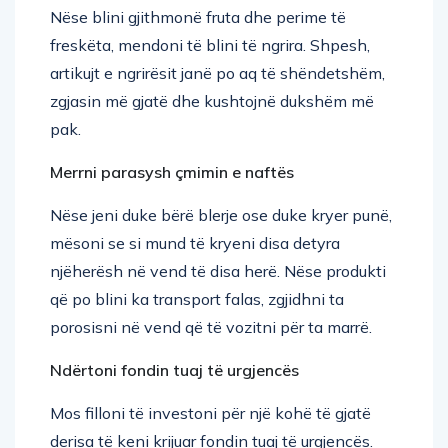
freskëta, mendoni të blini të ngrira. Shpesh,
artikujt e ngrirësit janë po aq të shëndetshëm,
zgjasin më gjatë dhe kushtojnë dukshëm më
pak.
Merrni parasysh çmimin e naftës
Nëse jeni duke bërë blerje ose duke kryer punë,
mësoni se si mund të kryeni disa detyra
njëherësh në vend të disa herë. Nëse produkti
që po blini ka transport falas, zgjidhni ta
porosisni në vend që të vozitni për ta marrë.
Ndërtoni fondin tuaj të urgjencës
Mos filloni të investoni për një kohë të gjatë
derisa të keni krijuar fondin tuaj të urgjencës.
Humbja e të ardhurave mund t’ju shtyjë në