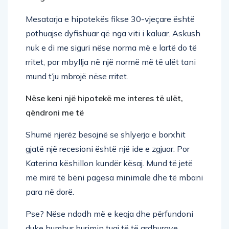
Mesatarja e hipotekës fikse 30-vjeçare është
pothuajse dyfishuar që nga viti i kaluar. Askush
nuk e di me siguri nëse norma më e lartë do të
rritet, por mbyllja në një normë më të ulët tani
mund t’ju mbrojë nëse rritet.
Nëse keni një hipotekë me interes të ulët,
qëndroni me të
Shumë njerëz besojnë se shlyerja e borxhit
gjatë një recesioni është një ide e zgjuar. Por
Katerina këshillon kundër kësaj. Mund të jetë
më mirë të bëni pagesa minimale dhe të mbani
para në dorë.
Pse? Nëse ndodh më e keqja dhe përfundoni
duke humbur burimin tuaj të të ardhurave,