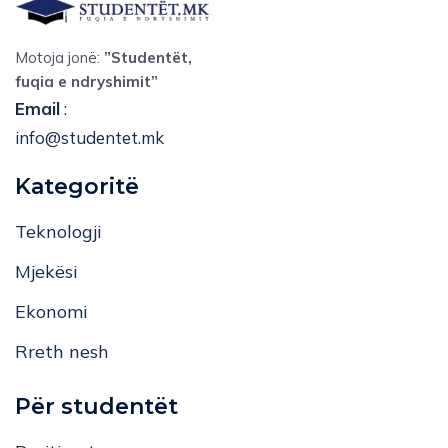
Motoja jonë:
”Studentët,
fuqia e ndryshimit”
Email
:
info@studentet.mk
Kategoritë
Teknologji
Mjekësi
Ekonomi
Rreth nesh
Për studentët
Drejtimet