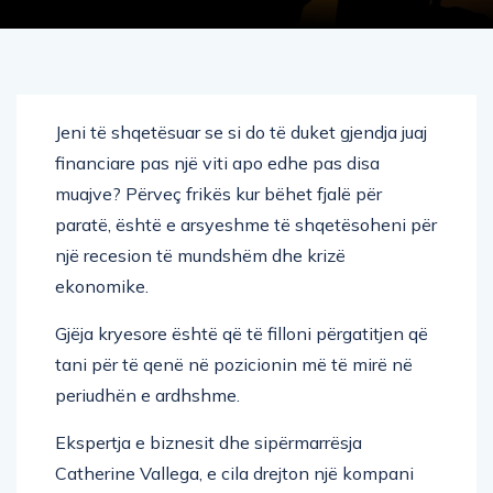
Jeni të shqetësuar se si do të duket gjendja juaj
financiare pas një viti apo edhe pas disa
muajve? Përveç frikës kur bëhet fjalë për
paratë, është e arsyeshme të shqetësoheni për
një recesion të mundshëm dhe krizë
ekonomike.
Gjëja kryesore është që të filloni përgatitjen që
tani për të qenë në pozicionin më të mirë në
periudhën e ardhshme.
Ekspertja e biznesit dhe sipërmarrësja
Catherine Vallega, e cila drejton një kompani
me vlerë disa milionë dollarë, thekson se kriza