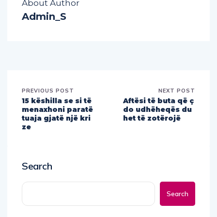
About Author
Admin_S
PREVIOUS POST
NEXT POST
15 këshilla se si të
Aftësi të buta që ç
menaxhoni paratë
do udhëheqës du
tuaja gjatë një kri
het të zotërojë
ze
Search
Search