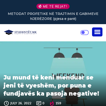
MË TË REJAT!
Ë TRAJTIMIN E GABIMEVE
Nuk keni vullnet për të punu
pjesa e parë)
rikthejnë en
Ju mund të keni menduar se
jeni të vyeshëm, por puna e
fundjavës ka pasoja negative!
JULY 26, 2022
0
159