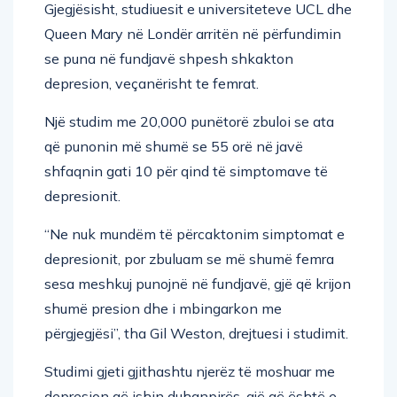
Gjegjësisht, studiuesit e universiteteve UCL dhe
Queen Mary në Londër arritën në përfundimin
se puna në fundjavë shpesh shkakton
depresion, veçanërisht te femrat.
Një studim me 20,000 punëtorë zbuloi se ata
që punonin më shumë se 55 orë në javë
shfaqnin gati 10 për qind të simptomave të
depresionit.
“Ne nuk mundëm të përcaktonim simptomat e
depresionit, por zbuluam se më shumë femra
sesa meshkuj punojnë në fundjavë, gjë që krijon
shumë presion dhe i mbingarkon me
përgjegjësi”, tha Gil Weston, drejtuesi i studimit.
Studimi gjeti gjithashtu njerëz të moshuar me
depresion që ishin duhanpirës, ​​gjë që është e