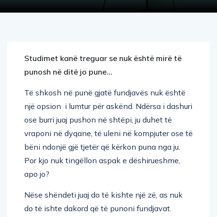
Studimet kanë treguar se nuk është mirë të
punosh në ditë jo pune…
Të shkosh në punë gjatë fundjavës nuk është
një opsion i lumtur për askënd. Ndërsa i dashuri
ose burri juaj pushon në shtëpi, ju duhet të
vraponi në dyqane, të uleni në kompjuter ose të
bëni ndonjë gjë tjetër që kërkon puna nga ju.
Por kjo nuk tingëllon aspak e dëshirueshme,
apo jo?
Nëse shëndeti juaj do të kishte një zë, as nuk
do të ishte dakord që të punoni fundjavat.