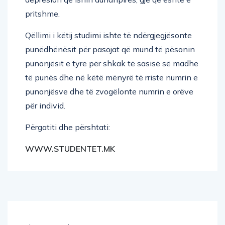
pritshme.
Qëllimi i këtij studimi ishte të ndërgjegjësonte
punëdhënësit për pasojat që mund të pësonin
punonjësit e tyre për shkak të sasisë së madhe
të punës dhe në këtë mënyrë të rriste numrin e
punonjësve dhe të zvogëlonte numrin e orëve
për individ.
Përgatiti dhe përshtati:
WWW.STUDENTET.MK