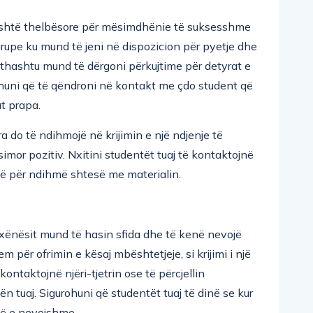
j është thelbësore për mësimdhënie të suksesshme
 grupe ku mund të jeni në dispozicion për pyetje dhe
jithashtu mund të dërgoni përkujtime për detyrat e
huni që të qëndroni në kontakt me çdo student që
t prapa.
a do të ndihmojë në krijimin e një ndjenje të
imor pozitiv. Nxitini studentët tuaj të kontaktojnë
ë për ndihmë shtesë me materialin.
nxënësit mund të hasin sfida dhe të kenë nevojë
m për ofrimin e kësaj mbështetjeje, si krijimi i një
ontaktojnë njëri-tjetrin ose të përcjellin
ën tuaj. Sigurohuni që studentët tuaj të dinë se kur
të e nevojshme.