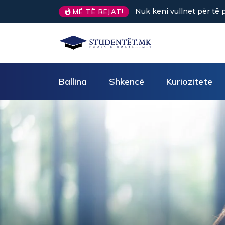
Sa kafe në ditë ndihmon 
MË TË REJAT!
Ballina
Shkencë
Kuriozitete