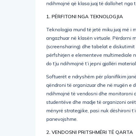
ndihmojnë që klasa juaj të dallohet nga të
1. PËRFITONI NGA TEKNOLOGJIA
Teknologjia mund të jetë miku juaj më i mi
angazhuar në klasën virtuale. Përdorni m
(screensharing) dhe tabelat e diskutimit
përfshirjen e elementeve multimediale në 
do t’ju ndihmojnë t’i jepni gjallëri materia
Softuerët e ndryshëm për planifikim janë
qëndroni të organizuar dhe në rrugën e du
ndihmojnë të vendosni dhe monitoroni da
studentëve dhe madje të organizoni orët 
mënyrë strategjike, pasi nuk dëshironi t
panevojshme.
2. VENDOSNI PRITSHMËRI TË QARTA