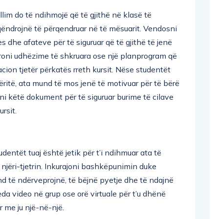
llim do të ndihmojë që të gjithë në klasë të
ë qëndrojnë të përqendruar në të mësuarit. Vendosni
s dhe afateve për të siguruar që të gjithë të jenë
ofroni udhëzime të shkruara ose një planprogram që
ion tjetër përkatës rreth kursit. Nëse studentët
ëritë, ata mund të mos jenë të motivuar për të bërë
ni këtë dokument për të siguruar burime të cilave
rsit.
udentët tuaj është jetik për t’i ndihmuar ata të
njëri-tjetrin. Inkurajoni bashkëpunimin duke
nd të ndërveprojnë, të bëjnë pyetje dhe të ndajnë
eda video në grup ose orë virtuale për t’u dhënë
r me ju një-në-një.