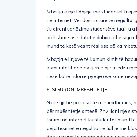
Mbajtja e një lidhjeje me studentët tua
në internet. Vendosni orare të rregullta,
t’u ofroni udhëzime studentëve tuaj. Ju g
ardhshme ose datat e duhura dhe siguro
mund të ketë vështirësi ose që ka mbetu
Mbajtja e linjave të komunikimit të hapur
komunitetit dhe nxitjen e një mjedisi mës
nëse kanë ndonjë pyetje ose kanë nevoj
6. SIGURONI MBËSHTETJE
Gjatë gjithë procesit të mësimdhënies, 
për mbështetje shtesë. Zhvilloni një siste
forumi në internet ku studentët mund të k
përditësimet e rregullta në lidhje me klas
dhe si mund të marrin ndihmë nëse ësh