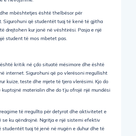
e dhe mbështetjes është thelbësor për
Sigurohuni që studentët tuaj të kenë të gjitha
të drejtohen kur janë në vështirësi. Pasja e një
një student të mos mbetet pas.
j është kritik në çdo situatë mësimore dhe është
internet. Sigurohuni që po vlerësoni rregullisht
r kuize, teste dhe mjete të tjera vlerësimi. Kjo do
 kuptojnë materialin dhe do t’ju ofrojë një mundësi
eagime të rregullta për detyrat dhe aktivitetet e
 se ku qëndrojnë. Ngritja e një sistemi efektiv
 studentët tuaj të jenë në rrugën e duhur dhe të