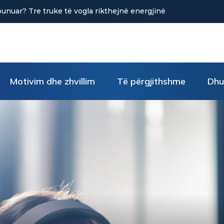
në uljen e stresit?
Motivim dhe zhvillim
Të përgjithshme
Dhu