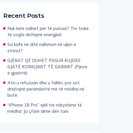
Recent Posts
Nuk keni vullnet për të punuar? Tre truke
të vogla rikthejnë energjinë
Sa kafe në ditë ndihmon në uljen e
stresit?
GJËRAT QË DUHET PASUR KUJDES
GJATË KORIGJIMIT TË GABIMIT (Pjesa
e gjashtë)
Ata u refuzuan dhe u tallën, por sot
drejtojnë perandoritë më të mëdha në
botë
“iPhone 18 Pro” sjell tre ndryshime të
mëdha: Ja çfarë dimë deri tani