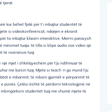
 tjerat.
rë kur bëhet fjalë për t’i mbajtur studentët të
jete si videokonferencat, ndarjen e ekranit
 për ta mbajtur klasën interaktive. Merrni parasysh
mësimet tuaja, të tilla si klipe audio ose video që
lit të nxënësve tuaj.
 një mjet i shkëlqyeshëm për t’ju ndihmuar të
hur me kursin tuaj. Mjete si teach ‘n go mund t’ju
tat e mbarimit, të mbani gjurmët e përparimit të
e punës. Çelësi është të përdorni teknologjinë në
’i mbingarkoni studentët tuaj me shumë mjete të