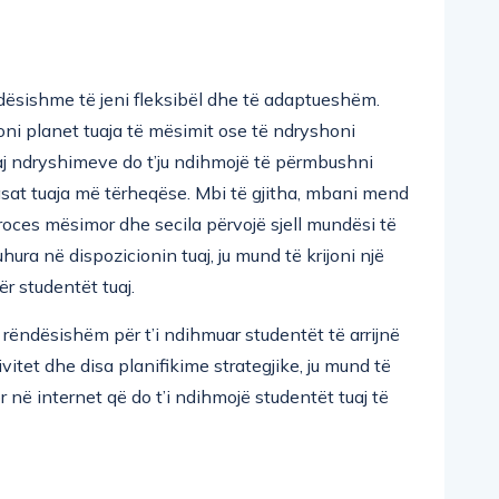
ndësishme të jeni fleksibël dhe të adaptueshëm.
loni planet tuaja të mësimit ose të ndryshoni
daj ndryshimeve do t’ju ndihmojë të përmbushni
lasat tuaja më tërheqëse. Mbi të gjitha, mbani mend
oces mësimor dhe secila përvojë sjell mundësi të
duhura në dispozicionin tuaj, ju mund të krijoni një
r studentët tuaj.
 rëndësishëm për t’i ndihmuar studentët të arrijnë
vitet dhe disa planifikime strategjike, ju mund të
 në internet që do t’i ndihmojë studentët tuaj të