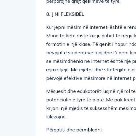
përparojnë drejt qëllimeve të tyre.
8. JINI FLEKSIBËL
Kur jepni mësim në internet, është e rë
Mund të ketë raste kur ju duhet të rregul
formatin e një klase. Të qenit i hapur n
nevojat e studentëve tuaj dhe t’i bëni k
se mësimdhënia në internet është një pr
reja rritjeje. Me mjetet dhe strategjitë e 
përvojë efektive mësimore në internet pë
Mësuesit dhe edukatorët luajnë një rol të
potencialin e tyre të plotë. Me pak kreati
krijoni një mjedis të suksesshëm mësimor
lulëzojnë.
Përgatiti dhe përmblodhi: