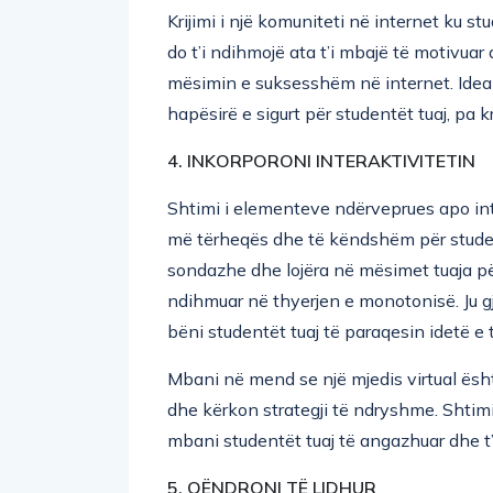
Krijimi i një komuniteti në internet ku s
do t’i ndihmojë ata t’i mbajë të motivuar
mësimin e suksesshëm në internet. Ideali
hapësirë e sigurt për studentët tuaj, pa 
4. INKORPORONI INTERAKTIVITETIN
Shtimi i elementeve ndërveprues apo inte
më tërheqës dhe të këndshëm për studentët
sondazhe dhe lojëra në mësimet tuaja për
ndihmuar në thyerjen e monotonisë. Ju gj
bëni studentët tuaj të paraqesin idetë e t
Mbani në mend se një mjedis virtual ësh
dhe kërkon strategji të ndryshme. Shtimi
mbani studentët tuaj të angazhuar dhe t
5. QËNDRONI TË LIDHUR