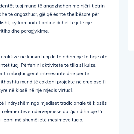
tudentët tuaj mund të angazhohen me njëri-tjetrin
 dhe të angazhuar, gjë që është thelbësore për
sht, ky komunitet online duhet të jetë një
kritika dhe paragjykime.
raktive në kursin tuaj do të ndihmojë ta bëjë atë
 tuaj. Përfshini aktivitete të tilla si kuize,
 t’i mbajtur gjërat interesante dhe për të
ithashtu mund të caktoni projekte në grup ose t’i
yre në klasë në një mjedis virtual.
të i ndryshëm nga mjediset tradicionale të klasës
 i elementeve ndërvepruese do t’ju ndihmojë t’i
’i jepni më shumë jetë mësimeve tuaja.