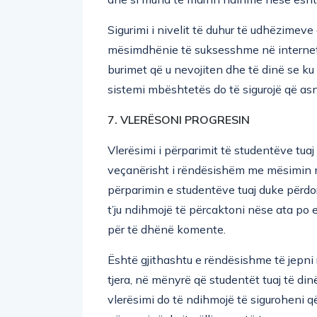
Sigurimi i nivelit të duhur të udhëzimev
mësimdhënie të suksesshme në internet. 
burimet që u nevojiten dhe të dinë se ku 
sistemi mbështetës do të sigurojë që as
7. VLERËSONI PROGRESIN
Vlerësimi i përparimit të studentëve tua
veçanërisht i rëndësishëm me mësimin në 
përparimin e studentëve tuaj duke përdoru
t’ju ndihmojë të përcaktoni nëse ata po e
për të dhënë komente.
Është gjithashtu e rëndësishme të jepni r
tjera, në mënyrë që studentët tuaj të dinë
vlerësimi do të ndihmojë të siguroheni që