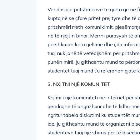
Vendosja e pritshmërive të qarta që në fi
kuptojnë se çfarë pritet prej tyre dhe t
pritshmëri rreth komunikimit, pjesëmarrje
në të njëjtin binar. Merrni parasysh të 
përshkruan këto qëllime dhe çdo informac
tuaj nuk janë të vetëdijshëm për pritshm
punën mirë. Ju gjithashtu mund ta përdor
studentët tuaj mund t’u referohen gjatë ku
3. NXITNI NJË KOMUNITET
Krijimi i një komuniteti në internet për st
qëndrojnë të angazhuar dhe të lidhur me 
ngritur tabela diskutimi ku studentët mu
ide. Ju gjithashtu mund të organizoni bis
studentëve tuaj një shans për të bisedua