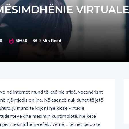
 MËSIMDHËNIE VIRTUAL
0
56656
7 Min Read
e në internet mund të jetë një sfidë, veçanërisht
 në një mjedis online. Në esencë nuk duhet të jetë
hura, ju mund të krijoni një klasë virtuale
studentëve dhe mësimin kuptimplotë. Në këtë
la për mësimdhënie efektive në internet që do të