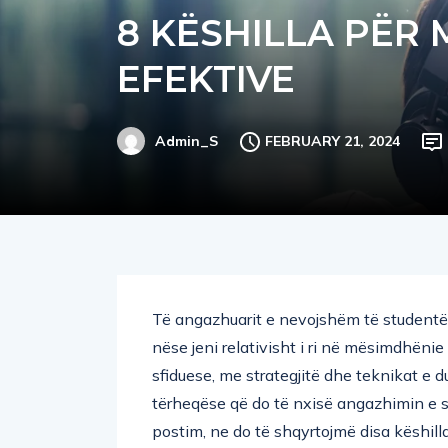
8 KËSHILLA PËR
EFEKTIVE
FEBRUARY 21, 2024
Admin_S
Të angazhuarit e nevojshëm të studentëv
nëse jeni relativisht i ri në mësimdhënie
sfiduese, me strategjitë dhe teknikat e du
tërheqëse që do të nxisë angazhimin e 
postim, ne do të shqyrtojmë disa këshil