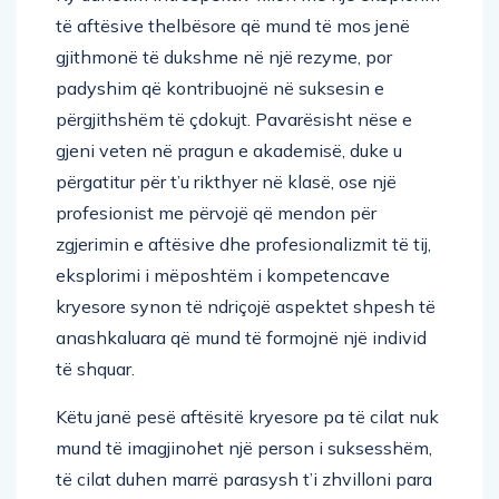
të aftësive thelbësore që mund të mos jenë
gjithmonë të dukshme në një rezyme, por
padyshim që kontribuojnë në suksesin e
përgjithshëm të çdokujt. Pavarësisht nëse e
gjeni veten në pragun e akademisë, duke u
përgatitur për t’u rikthyer në klasë, ose një
profesionist me përvojë që mendon për
zgjerimin e aftësive dhe profesionalizmit të tij,
eksplorimi i mëposhtëm i kompetencave
kryesore synon të ndriçojë aspektet shpesh të
anashkaluara që mund të formojnë një individ
të shquar.
Këtu janë pesë aftësitë kryesore pa të cilat nuk
mund të imagjinohet një person i suksesshëm,
të cilat duhen marrë parasysh t’i zhvilloni para
se të zhyteni në karrierën tuaj të së ardhmës: