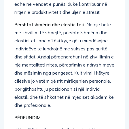
rritjen e produktivitetit dhe uljen e stresit.
Përshtatshmëria dhe elasticiteti
: Në një botë
me zhvillim të shpejtë, përshtatshmëria dhe
elasticiteti janë aftësi kyçe që u mundësojnë
individëve të lundrojnë me sukses pasiguritë
dhe sfidat. Andaj përqendrohuni në zhvillimin e
një mentaliteti rritës, përqafimin e ndryshimeve
dhe mësimin nga pengesat. Kultivimi i këtyre
cilësive jo vetëm që rrit mirëqenien personale,
por gjithashtu ju pozicionon si një individ
elastik dhe të shkathët në mjediset akademike
dhe profesionale.
PËRFUNDIM
Këto aftësi, edhe pse delikate në ndikimin e