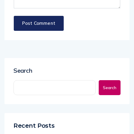
Search
Search
Recent Posts
Nuk keni vullnet për të punuar? Tre truke të vogla