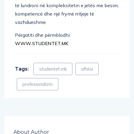
kompetencë dhe një frymë rritjeje të
vazhdueshme.
Përgatiti dhe përmblodhi:
WWW.STUDENTET.MK
Tags:
studentet.mk
aftësi
profesionalizm
About Author
Admin_S