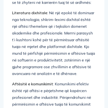
Literatura dixhitale
: Në një epokë të dominuar
nga teknologjia, shkrim-leximi dixhital është
një aftësi themelore që i tejkalon domenet
akademike dhe profesionale. Merrni parasysh
t’i kushtoni kohë për të përmirësuar aftësitë
tuaja në mjetet dhe platformat dixhitale. Kjo
mund të përfshijë përmirësimin e aftësive tuaja
në softuerin e produktivitetit, zotërimin e një
gjuhe programore ose zhvillimin e aftësive të
avancuara në analizën e të dhënave.
Aftësitë e komunikimit
: Komunikimi efektiv
është një aftësi e përjetshme që kapërcen
profesionet dhe industritë. Përqendrohuni në
përmirësimin e aftësive tuaja të komunikimit
verbal dhe të shkruar. Kjo përfshin praktikimin