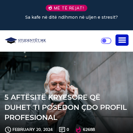
MË TË REJAT!
Sa kafe në ditë ndihmon në uljen e stresit?
5 AFTËSITË KRYESORE QË
DUHET TI POSEDON ÇDO PROFIL
PROFESIONAL
FEBRUARY 20, 2024
0
62688