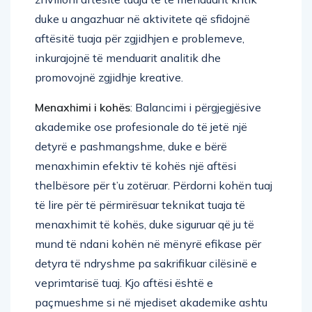
duke u angazhuar në aktivitete që sfidojnë
aftësitë tuaja për zgjidhjen e problemeve,
inkurajojnë të menduarit analitik dhe
promovojnë zgjidhje kreative.
Menaxhimi i kohës
: Balancimi i përgjegjësive
akademike ose profesionale do të jetë një
detyrë e pashmangshme, duke e bërë
menaxhimin efektiv të kohës një aftësi
thelbësore për t’u zotëruar. Përdorni kohën tuaj
të lire për të përmirësuar teknikat tuaja të
menaxhimit të kohës, duke siguruar që ju të
mund të ndani kohën në mënyrë efikase për
detyra të ndryshme pa sakrifikuar cilësinë e
veprimtarisë tuaj. Kjo aftësi është e
paçmueshme si në mjediset akademike ashtu
edhe në vendet e punës, duke kontribuar në