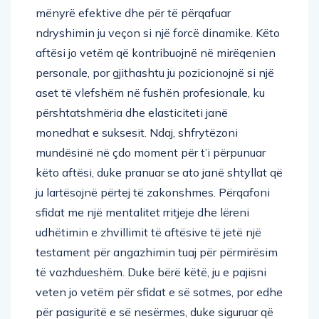
ndryshimin ju veçon si një forcë dinamike. Këto
aftësi jo vetëm që kontribuojnë në mirëqenien
personale, por gjithashtu ju pozicionojnë si një
aset të vlefshëm në fushën profesionale, ku
përshtatshmëria dhe elasticiteti janë
monedhat e suksesit. Ndaj, shfrytëzoni
mundësinë në çdo moment për t’i përpunuar
këto aftësi, duke pranuar se ato janë shtyllat që
ju lartësojnë përtej të zakonshmes. Përqafoni
sfidat me një mentalitet rritjeje dhe lëreni
udhëtimin e zhvillimit të aftësive të jetë një
testament për angazhimin tuaj për përmirësim
të vazhdueshëm. Duke bërë këtë, ju e pajisni
veten jo vetëm për sfidat e së sotmes, por edhe
për pasiguritë e së nesërmes, duke siguruar që
të lundroni në kompleksitetin e jetës me besim,