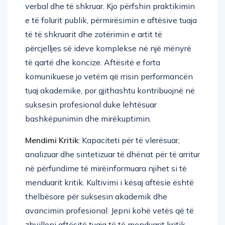
e të folurit publik, përmirësimin e aftësive tuaja
të të shkruarit dhe zotërimin e artit të
përcjelljes së ideve komplekse në një mënyrë
të qartë dhe koncize. Aftësitë e forta
komunikuese jo vetëm që rrisin performancën
tuaj akademike, por gjithashtu kontribuojnë në
suksesin profesional duke lehtësuar
bashkëpunimin dhe mirëkuptimin.
Mendimi Kritik
: Kapaciteti për të vlerësuar,
analizuar dhe sintetizuar të dhënat për të arritur
në përfundime të mirëinformuara njihet si të
menduarit kritik. Kultivimi i kësaj aftësie është
thelbësore për suksesin akademik dhe
avancimin profesional. Jepni kohë vetës që të
zhvilloni aftësitë tuaja të të menduarit kritik