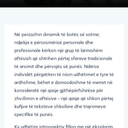
Në peizazhin dinamik të botës së sotme,
ndjekja e përsosmërisë personale dhe
profesionale kërkon një grup të larmishëm
aftësish që shtrihen përtej sferave tradicionale
të arsimit dhe përvojës së punës. Ndërsa
individët përgatiten të nisin udhëtimet e tyre të
ardhshme, bëhet e domosdoshme të merret në
konsideratë një qasje gjithëpërfshirëse për
zhvillimin e aftësive – një qasje që shkon përtej
kufijve të teksteve shkollore dhe trajnimeve
specifike të punës.
Ky udhëtim introspektiv fillon me një eksplorim