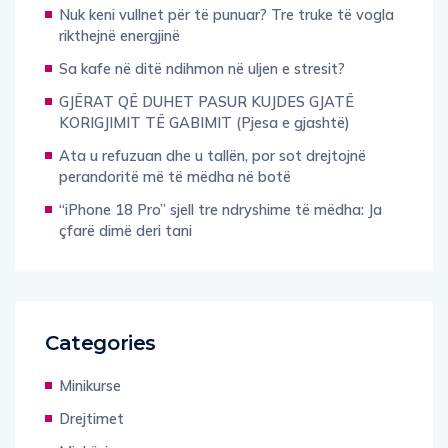
rikthejnë energjinë
Sa kafe në ditë ndihmon në uljen e stresit?
GJËRAT QË DUHET PASUR KUJDES GJATË
KORIGJIMIT TË GABIMIT (Pjesa e gjashtë)
Ata u refuzuan dhe u tallën, por sot drejtojnë
perandoritë më të mëdha në botë
“iPhone 18 Pro” sjell tre ndryshime të mëdha: Ja
çfarë dimë deri tani
Categories
Minikurse
Drejtimet
Mjekësi