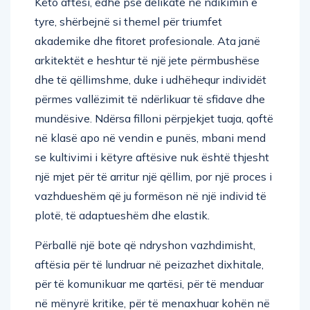
tyre, shërbejnë si themel për triumfet
akademike dhe fitoret profesionale. Ata janë
arkitektët e heshtur të një jete përmbushëse
dhe të qëllimshme, duke i udhëhequr individët
përmes vallëzimit të ndërlikuar të sfidave dhe
mundësive. Ndërsa filloni përpjekjet tuaja, qoftë
në klasë apo në vendin e punës, mbani mend
se kultivimi i këtyre aftësive nuk është thjesht
një mjet për të arritur një qëllim, por një proces i
vazhdueshëm që ju formëson në një individ të
plotë, të adaptueshëm dhe elastik.
Përballë një bote që ndryshon vazhdimisht,
aftësia për të lundruar në peizazhet dixhitale,
për të komunikuar me qartësi, për të menduar
në mënyrë kritike, për të menaxhuar kohën në
mënyrë efektive dhe për të përqafuar