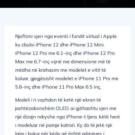
Njoftimi vjen nga eventi i fundit virtual i Apple
ku zbuloi iPhone 12 dhe iPhone 12 Mini.
iPhone 12 Pro me 6.1-inç dhe iPhone 12 Pro
Max me 6.7-inç vijnë me dimensione më të
mëdha në krahasim me modelet e vitit të
kaluar, gjegjësisht modelet e iPhone 11 Pro me
5.8-inç dhe iPhone 11 Pro Max 6.5 inç.
Modeli i ri vazhdon të ketë një ekran të
jashtëzakonshëm OLED, ai gjithashtu vjen me
një dizajn ndryshe nga iPhone-t tjera, këtë herë
i modeluar në pamje katrori. Ky do të jetë një
lajm i bukur për këdo që është admirues i