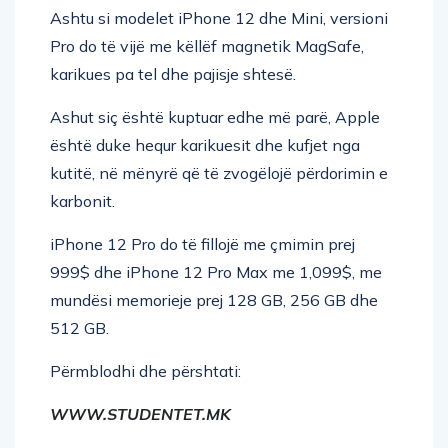
Ashtu si modelet iPhone 12 dhe Mini, versioni
Pro do të vijë me këllëf magnetik MagSafe,
karikues pa tel dhe pajisje shtesë.
Ashut siç është kuptuar edhe më parë, Apple
është duke hequr karikuesit dhe kufjet nga
kutitë, në mënyrë që të zvogëlojë përdorimin e
karbonit.
iPhone 12 Pro do të fillojë me çmimin prej
999$ dhe iPhone 12 Pro Max me 1,099$, me
mundësi memorieje prej 128 GB, 256 GB dhe
512 GB.
Përmblodhi dhe përshtati:
WWW.STUDENTET.MK