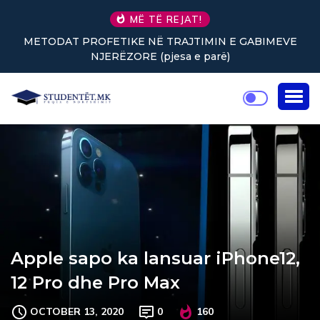
MË TË REJAT!
N E GABIMEVE
Nuk keni vullnet për të punuar? Tre truk
ë)
rikthejnë energjinë
Apple sapo ka lansuar iPhone12,
12 Pro dhe Pro Max
OCTOBER 13, 2020
0
160