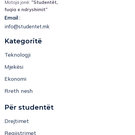
Motoja jonë:
”Studentët,
fuqia e ndryshimit”
Email
:
info@studentet.mk
Kategoritë
Teknologji
Mjekësi
Ekonomi
Rreth nesh
Për studentët
Drejtimet
Regjistrimet