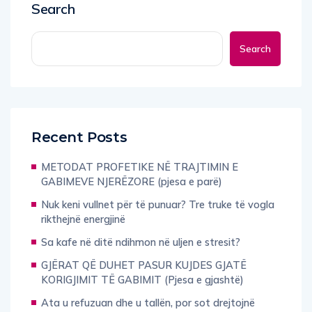
Search
Search
Recent Posts
METODAT PROFETIKE NË TRAJTIMIN E
GABIMEVE NJERËZORE (pjesa e parë)
Nuk keni vullnet për të punuar? Tre truke të vogla
rikthejnë energjinë
Sa kafe në ditë ndihmon në uljen e stresit?
GJËRAT QË DUHET PASUR KUJDES GJATË
KORIGJIMIT TË GABIMIT (Pjesa e gjashtë)
Ata u refuzuan dhe u tallën, por sot drejtojnë