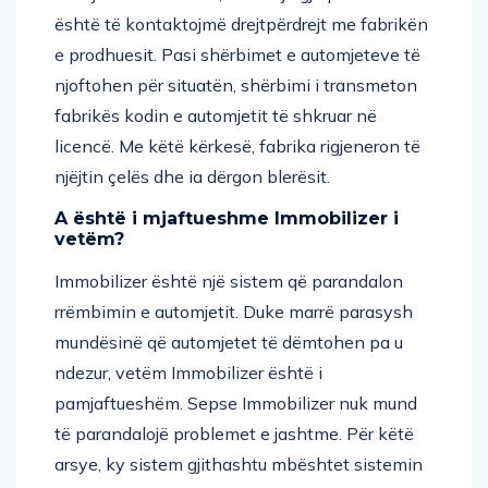
është të kontaktojmë drejtpërdrejt me fabrikën
e prodhuesit. Pasi shërbimet e automjeteve të
njoftohen për situatën, shërbimi i transmeton
fabrikës kodin e automjetit të shkruar në
licencë. Me këtë kërkesë, fabrika rigjeneron të
njëjtin çelës dhe ia dërgon blerësit.
A është i mjaftueshme Immobilizer i
vetëm?
Immobilizer është një sistem që parandalon
rrëmbimin e automjetit. Duke marrë parasysh
mundësinë që automjetet të dëmtohen pa u
ndezur, vetëm Immobilizer është i
pamjaftueshëm. Sepse Immobilizer nuk mund
të parandalojë problemet e jashtme. Për këtë
arsye, ky sistem gjithashtu mbështet sistemin