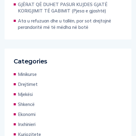
GJËRAT QË DUHET PASUR KUJDES GJATË
KORIGJIMIT TË GABIMIT (Pjesa e gjashtë)
Ata u refuzuan dhe u tallën, por sot drejtojnë
perandoritë më të mëdha në botë
Categories
Minikurse
Drejtimet
Mjekësi
Shkencë
Ekonomi
Inxhinieri
Kuriozitete