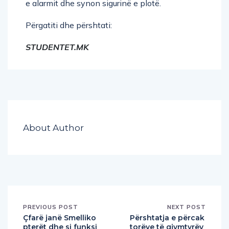
e alarmit dhe synon sigurinë e plotë.
Përgatiti dhe përshtati:
STUDENTET.MK
About Author
PREVIOUS POST
NEXT POST
Çfarë janë Smelliko
Përshtatja e përcak
pterët dhe si funksi
torëve të gjymtyrëv