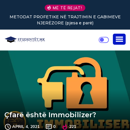
MË TË REJAT!
VE
Nuk keni vullnet për të punuar? Tre truke të vogla
rikthejnë energjinë
Çfarë është Immobilizer?
APRIL 4, 2021
0
221