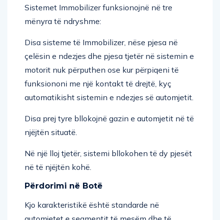
Sistemet Immobilizer funksionojnë në tre
mënyra të ndryshme:
Disa sisteme të Immobilizer, nëse pjesa në
çelësin e ndezjes dhe pjesa tjetër në sistemin e
motorit nuk përputhen ose kur përpiqeni të
funksiononi me një kontakt të drejtë, kyç
automatikisht sistemin e ndezjes së automjetit.
Disa prej tyre bllokojnë gazin e automjetit në të
njëjtën situatë.
Në një lloj tjetër, sistemi bllokohen të dy pjesët
në të njëjtën kohë.
Përdorimi në Botë
Kjo karakteristikë është standarde në
automjetet e segmentit të mesëm dhe të