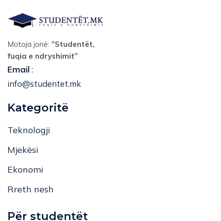
Motoja jonë:
”Studentët,
fuqia e ndryshimit”
Email
:
info@studentet.mk
Kategoritë
Teknologji
Mjekësi
Ekonomi
Rreth nesh
Për studentët