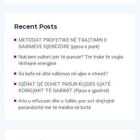
Recent Posts
METODAT PROFETIKE NË TRAJTIMIN E
GABIMEVE NJERËZORE (pjesa e parë)
Nuk keni vullnet për të punuar? Tre truke të vogla
rikthejnë energjinë
Sa kafe në ditë ndihmon në uljen e stresit?
GJËRAT QË DUHET PASUR KUJDES GJATË
KORIGJIMIT TË GABIMIT (Pjesa e gjashtë)
Ata u refuzuan dhe u tallën, por sot drejtojnë
perandoritë më të mëdha në botë