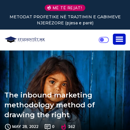
MË TË REJAT!
IMIN E GABIMEVE
Nuk keni vullnet për të punuar? Tre 
 parë)
rikthejnë energjinë
The inbound marketing
methodology method of
drawing the right
MAY 28, 2022
0
162