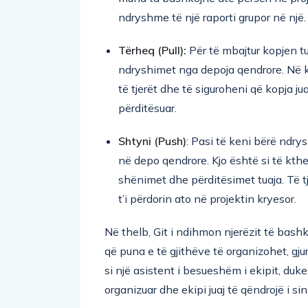
ndryshme të një raporti grupor në një.
Tërheq (Pull):
Për të mbajtur kopjen tu
ndryshimet nga depoja qendrore. Në k
të tjerët dhe të siguroheni që kopja ju
përditësuar.
Shtyni (Push)
: Pasi të keni bërë ndrys
në depo qendrore. Kjo është si të kthe
shënimet dhe përditësimet tuaja. Të t
t’i përdorin ato në projektin kryesor.
Në thelb, Git i ndihmon njerëzit të bash
që puna e të gjithëve të organizohet, gj
si një asistent i besueshëm i ekipit, duke
organizuar dhe ekipi juaj të qëndrojë i si
PSE GIT ËSHTË KAQ I DOBISHËM,