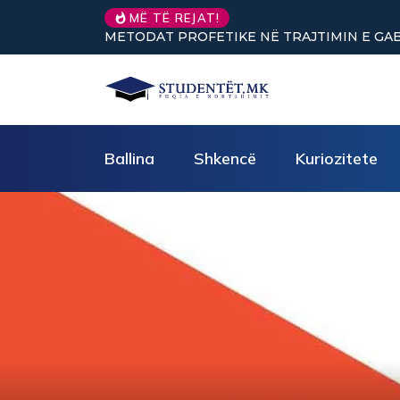
Nuk keni vullnet për të 
MË TË REJAT!
Ballina
Shkencë
Kuriozitete