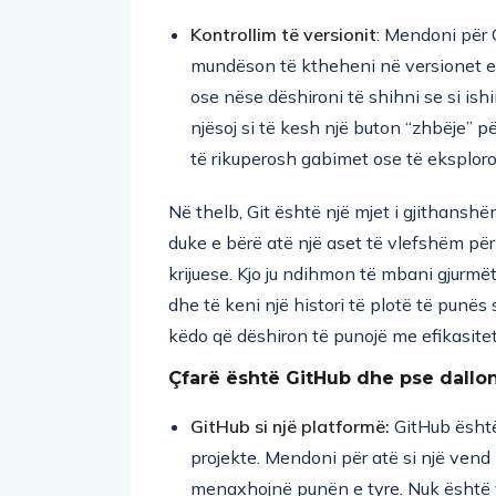
Kontrollim të versionit
: Mendoni për G
mundëson të ktheheni në versionet e
ose nëse dëshironi të shihni se si ish
njësoj si të kesh një buton “zhbëje” 
të rikuperosh gabimet ose të eksplor
Në thelb, Git është një mjet i gjithansh
duke e bërë atë një aset të vlefshëm pë
krijuese. Kjo ju ndihmon të mbani gjur
dhe të keni një histori të plotë të punës 
këdo që dëshiron të punojë me efikasitet
Çfarë është GitHub dhe pse dallon
GitHub si një platformë:
GitHub është
projekte. Mendoni për atë si një vend 
menaxhojnë punën e tyre. Nuk është ve