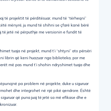
aj të projektit të përditësuar, mund të “tërheqni”
ëtë mënyrë, ju mund të shihni se çfarë kanë bërë
aj të jetë në përputhje me versionin e fundit të
himet tuaja në projekt, mund t’i “shtyni” ato përsëri
ni librin që keni huazuar nga biblioteka, por me
jerët më pas mund t’i shohin ndryshimet tuaja dhe
këpunojnë pa problem në projekte, duke u siguruar
urmohet dhe integrohet në një pikë qendrore. Është
 siguruar që puna juaj të jetë sa më efikase dhe e
nkronizuar.
 MADJE EDHE NËSE NUK JENI PROGRAMER?