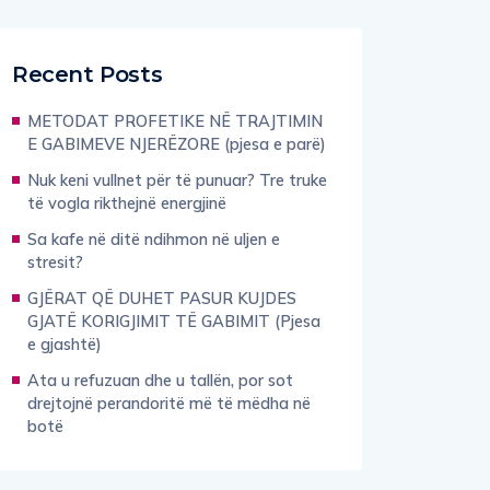
Recent Posts
METODAT PROFETIKE NË TRAJTIMIN
E GABIMEVE NJERËZORE (pjesa e parë)
Nuk keni vullnet për të punuar? Tre truke
të vogla rikthejnë energjinë
Sa kafe në ditë ndihmon në uljen e
stresit?
GJËRAT QË DUHET PASUR KUJDES
GJATË KORIGJIMIT TË GABIMIT (Pjesa
e gjashtë)
Ata u refuzuan dhe u tallën, por sot
drejtojnë perandoritë më të mëdha në
botë