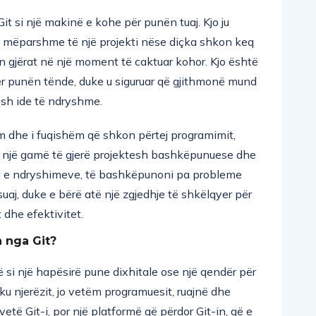
it si një makinë e kohe për punën tuaj. Kjo ju
 mëparshme të një projekti nëse diçka shkon keq
in gjërat në një moment të caktuar kohor. Kjo është
për punën tënde, duke u siguruar që gjithmonë mund
osh ide të ndryshme.
ëm dhe i fuqishëm që shkon përtej programimit,
r një gamë të gjerë projektesh bashkëpunuese dhe
mët e ndryshimeve, të bashkëpunoni pa probleme
suaj, duke e bërë atë një zgjedhje të shkëlqyer për
 dhe efektivitet.
 nga Git?
 si një hapësirë pune dixhitale ose një qendër për
ku njerëzit, jo vetëm programuesit, ruajnë dhe
të Git-i, por një platformë që përdor Git-in, që e