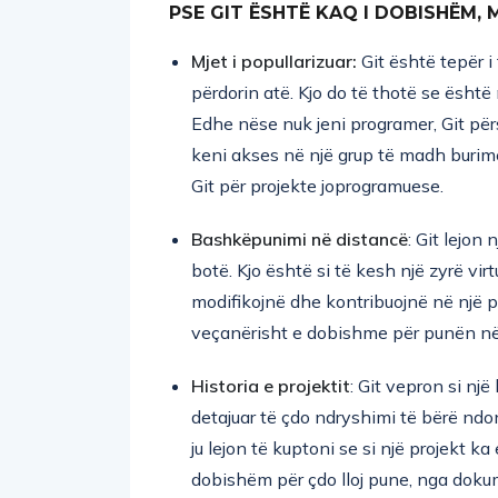
Mjet i popullarizuar:
Git është tepër 
përdorin atë. Kjo do të thotë se është
Edhe nëse nuk jeni programer, Git për
keni akses në një grup të madh buri
Git për projekte joprogramuese.
Bashkëpunimi në distancë
: Git lejon
botë. Kjo është si të kesh një zyrë vi
modifikojnë dhe kontribuojnë në një p
veçanërisht e dobishme për punën në 
Historia e projektit
: Git vepron si një
detajuar të çdo ndryshimi të bërë ndo
ju lejon të kuptoni se si një projekt ka
dobishëm për çdo lloj pune, nga dokume