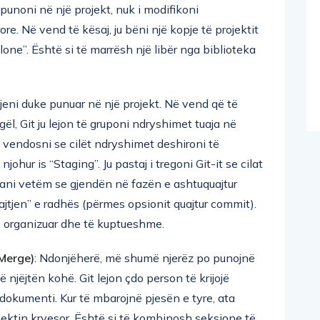
re. Në vend të kësaj, ju bëni një kopje të projektit
lone”. Është si të marrësh një libër nga biblioteka
 jeni duke punuar në një projekt. Në vend që të
l, Git ju lejon të gruponi ndryshimet tuaja në
ë vendosni se cilët ndryshimet deshironi të
johur is “Staging”. Ju pastaj i tregoni Git-it se cilat
ani vetëm se gjendën në fazën e ashtuquajtur
uajtjen” e radhës (përmes opsionit quajtur commit).
ë organizuar dhe të kuptueshme.
Merge)
: Ndonjëherë, më shumë njerëz po punojnë
 njëjtën kohë. Git lejon çdo person të krijojë
ë dokumenti. Kur të mbarojnë pjesën e tyre, ata
ektin kryesor. Është si të kombinosh seksione të