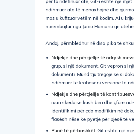
ndihmuar ato të menaxhojnë dhe gjurmo
mos u kufizuar vetëm në kodim. Ai u kri
mirëmbajtur nga Junio Hamano që atëhe
Andaj, përmbledhur në disa pika të shkurt
Ndjekje dhe përcjellje të ndryshimev
grup, si një dokument. Git vepron si një
dokumenti. Mund t’ju tregojë se si do
ndihmuar të krahasoni versione të nd
Ndjekje dhe përcjellje të
kontribuesv
ruan skeda se kush bëri dhe çfarë ndry
identifikimi për çdo modifikim në dok
flasësh nëse ke pyetje për pjesë të ve
Punë të përbashkët
: Git është një m