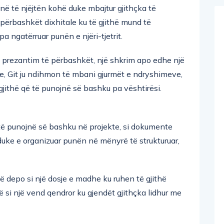
t në të njëjtën kohë duke mbajtur gjithçka të
 përbashkët dixhitale ku të gjithë mund të
a ngatërruar punën e njëri-tjetrit.
 prezantim të përbashkët, një shkrim apo edhe një
të re, Git ju ndihmon të mbani gjurmët e ndryshimeve,
 gjithë që të punojnë së bashku pa vështirësi.
 të punojnë së bashku në projekte, si dokumente
uke e organizuar punën në mënyrë të strukturuar,
jë depo si një dosje e madhe ku ruhen të gjithë
të si një vend qendror ku gjendët gjithçka lidhur me
ë punoni në një projekt, nuk i modifikoni