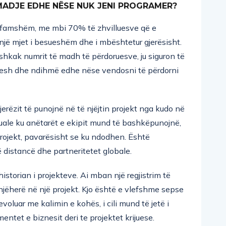
i famshëm, me mbi 70% të zhvilluesve që e
 një mjet i besueshëm dhe i mbështetur gjerësisht.
shkak numrit të madh të përdoruesve, ju siguron të
mesh dhe ndihmë edhe nëse vendosni të përdorni
 njerëzit të punojnë në të njëjtin projekt nga kudo në
rtuale ku anëtarët e ekipit mund të bashkëpunojnë,
rojekt, pavarësisht se ku ndodhen. Është
distancë dhe partneritetet globale.
 historian i projekteve. Ai mban një regjistrim të
njëherë në një projekt. Kjo është e vlefshme sepse
 evoluar me kalimin e kohës, i cili mund të jetë i
ntet e biznesit deri te projektet krijuese.