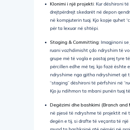
drejtpërdrejt skedarët në depon qendro
në kompjuterin tuaj. Kjo kopje quhet “c
për ta lexuar në shtëpi.
Staging & Committing
: Imagjinoni se
ruani vazhdimisht çdo ndryshim të vogë
grupe më të vogla e pastaj prej tyre t
përcillen edhe më tej, kjo fazë ështe e n
ndryshime nga gjitha ndryshimet që t
“staging” dëshironi të përfshini në “r
Kjo ju ndihmon ta mbani punën tuaj t
Degëzimi dhe bashkimi
(Branch and 
në pjesë të ndryshme të projektit në të
degën e tij, si drafte të veçanta të nj
mund ta bashkojnë atë përsëri në proj