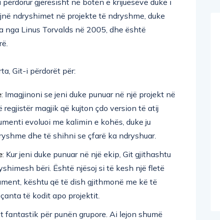
jnë ndryshimet në projekte të ndryshme, duke
jua nga Linus Torvalds në 2005, dhe është
rë.
a, Git-i përdorët për:
e
: Imagjinoni se jeni duke punuar në një projekt në
 regjistër magjik që kujton çdo version të atij
kumenti evoluoi me kalimin e kohës, duke ju
ryshme dhe të shihni se çfarë ka ndryshuar.
e
: Kur jeni duke punuar në një ekip, Git gjithashtu
shimesh bëri. Është njësoj si të kesh një fletë
ument, kështu që të dish gjithmonë me kë të
çanta të kodit apo projektit.
jet fantastik për punën grupore. Ai lejon shumë