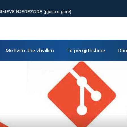
punuar? Tre truke të vogla rikthejnë energjinë
Motivim dhe zhvillim
Të përgjithshme
Dhu