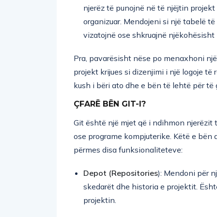
njerëz të punojnë në të njëjtin projek
organizuar. Mendojeni si një tabelë të
vizatojnë ose shkruajnë njëkohësisht p
Pra, pavarësisht nëse po menaxhoni një
projekt krijues si dizenjimi i një logoje 
kush i bëri ato dhe e bën të lehtë për të
ÇFARË BËN GIT-I?
Git është një mjet që i ndihmon njerëzit
ose programe kompjuterike. Këtë e bën d
përmes disa funksionaliteteve:
Depot (Repositories
): Mendoni për n
skedarët dhe historia e projektit. Ësh
projektin.
Klonimi i një projekti
: Kur dëshironi t