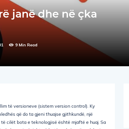
arë janë dhe në çka
01
9 Min Read
llim të versioneve (sistem version control). Ky
ledhës që do ta gjeni thuajse gjithkundë, një
e të cilët bota e teknologjisë është mjaftë e huaj. Sa
 i përdorur gjerësisht në botën e krijuesëve duke i