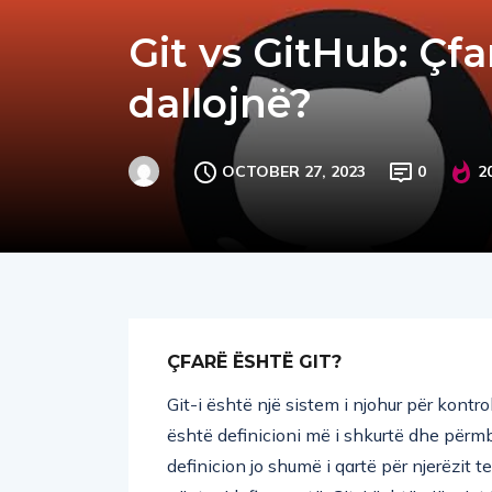
Git vs GitHub: Çf
dallojnë?
OCTOBER 27, 2023
0
2
ÇFARË ËSHTË GIT?
Git-i është një sistem i njohur për kontro
është definicioni më i shkurtë dhe përmb
definicion jo shumë i qartë për njerëzit t
për ta ridefinuar atë, Git-i është një mjet