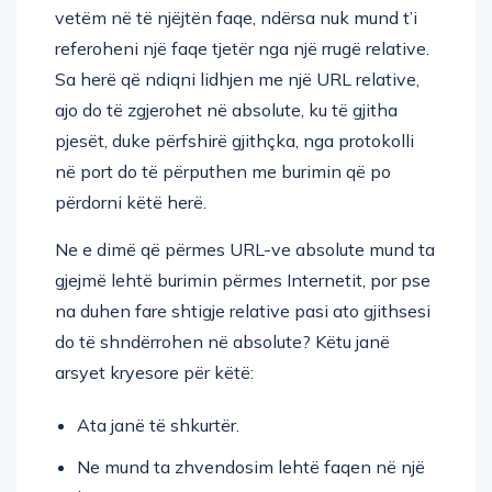
vetëm në të njëjtën faqe, ndërsa nuk mund t’i
referoheni një faqe tjetër nga një rrugë relative.
Sa herë që ndiqni lidhjen me një URL relative,
ajo do të zgjerohet në absolute, ku të gjitha
pjesët, duke përfshirë gjithçka, nga protokolli
në port do të përputhen me burimin që po
përdorni këtë herë.
Ne e dimë që përmes URL-ve absolute mund ta
gjejmë lehtë burimin përmes Internetit, por pse
na duhen fare shtigje relative pasi ato gjithsesi
do të shndërrohen në absolute? Këtu janë
arsyet kryesore për këtë:
Ata janë të shkurtër.
Ne mund ta zhvendosim lehtë faqen në një