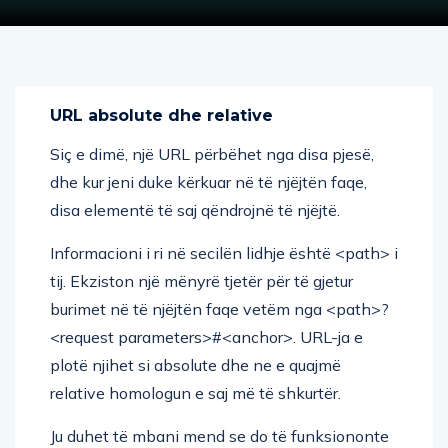
URL absolute dhe relative
Siç e dimë, një URL përbëhet nga disa pjesë,
dhe kur jeni duke kërkuar në të njëjtën faqe,
disa elementë të saj qëndrojnë të njëjtë.
Informacioni i ri në secilën lidhje është <path> i
tij. Ekziston një mënyrë tjetër për të gjetur
burimet në të njëjtën faqe vetëm nga <path>?
<request parameters>#<anchor>. URL-ja e
plotë njihet si absolute dhe ne e quajmë
relative homologun e saj më të shkurtër.
Ju duhet të mbani mend se do të funksiononte