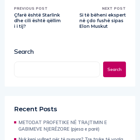
PREVIOUS POST
NEXT POST
Çfarë është Starlink
Si të bëheni ekspert
dhe cili është qëllim
në çdo fushë sipas
i i tij?
Elon Muskut
Search
Search
Recent Posts
METODAT PROFETIKE NË TRAJTIMIN E
GABIMEVE NJERËZORE (pjesa e parë)
Nuk keni vullnet për të punuar? Tre truke të vogla