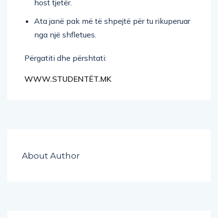
host tjetër.
Ata janë pak më të shpejtë për tu rikuperuar
nga një shfletues.
Përgatiti dhe përshtati:
WWW.STUDENTËT.MK
About Author