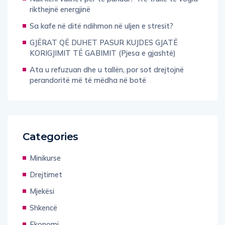
rikthejnë energjinë
Sa kafe në ditë ndihmon në uljen e stresit?
GJËRAT QË DUHET PASUR KUJDES GJATË
KORIGJIMIT TË GABIMIT (Pjesa e gjashtë)
Ata u refuzuan dhe u tallën, por sot drejtojnë
perandoritë më të mëdha në botë
Categories
Minikurse
Drejtimet
Mjekësi
Shkencë
Ekonomi