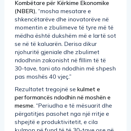
Kombëtare për Kërkime Ekonomike
(NBER)
, “mosha mesatare e
shkencëtarëve dhe inovatorëve në
momentin e zbulimeve të tyre më të
mëdha është dukshëm më e lartë sot
se në të kaluarën. Derisa dikur
njohuritë gjeniale dhe zbulimet
ndodhnin zakonisht në fillim të të
30-tave, tani ato ndodhin më shpesh
pas moshës 40 vjeç.”
Rezultatet tregojnë se
kulmet e
performancës ndodhin në moshën e
mesme
. “Periudha e të mësuarit dhe
përgatitjes pasohet nga një rritje e
shpejtë e produktivitetit, e cila
kulmon në fund të të 30-tave ose në