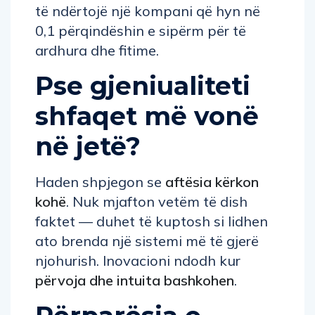
të ndërtojë një kompani që hyn në
0,1 përqindëshin e sipërm për të
ardhura dhe fitime.
Pse gjeniualiteti
shfaqet më vonë
në jetë?
Haden shpjegon se
aftësia kërkon
kohë
. Nuk mjafton vetëm të dish
faktet — duhet të kuptosh si lidhen
ato brenda një sistemi më të gjerë
njohurish. Inovacioni ndodh kur
përvoja dhe intuita bashkohen
.