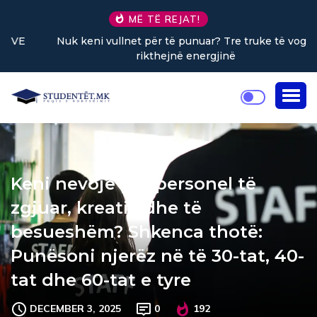
MË TË REJAT!
Nuk keni vullnet për të punuar? Tre truke të vogla
rikthejnë energjinë
Keni nevojë për personel të
zgjuar, kreativ dhe të
besueshëm? Shkenca thotë:
Punësoni njerëz në të 30-tat, 40-
tat dhe 60-tat e tyre
DECEMBER 3, 2025
0
192