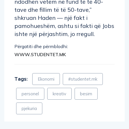
ndodhën vetëm në fund të të 40-
tave dhe fillim të të 50-tave,”
shkruan Haden — një fakt i
pamohueshëm, ashtu si fakti që Jobs
ishte një përjashtim, jo rregull.
Përgatiti dhe përmblodhi:
WWW.STUDENTET.MK
Tags:
Ekonomi
#studentet.mk
personel
kreativ
besim
pjekuria