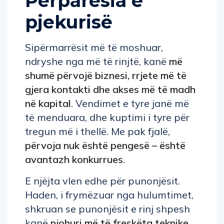
Përparësia e
pjekurisë
Sipërmarrësit më të moshuar,
ndryshe nga më të rinjtë, kanë
më
shumë përvojë biznesi, rrjete më të
gjera kontakti dhe akses më të madh
në kapital
. Vendimet e tyre janë më
të menduara, dhe kuptimi i tyre për
tregun më i thellë. Me pak fjalë,
përvoja nuk është pengesë – është
avantazh konkurrues
.
E njëjta vlen edhe për punonjësit.
Haden, i frymëzuar nga hulumtimet,
shkruan se punonjësit e rinj shpesh
kanë
njohuri më të freskëta teknike