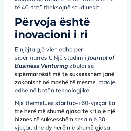
të 40-tat,” theksojnë studiuesit.
Përvoja është
inovacioni i ri
E njëjta gjë vlen edhe për
sipërmarrësit. Një studim i
Journal of
Business Venturing
zbuloi se
sipërmarrësit më të suksesshëm janë
zakonisht në moshë të mesme
, madje
edhe në botën teknologjike.
Një themelues startup-i 60-vjeçar ka
tre herë më shumë gjasa të krijojë një
biznes të suksesshëm
sesa një 30-
vjeçar, dhe
dy herë më shumë gjasa