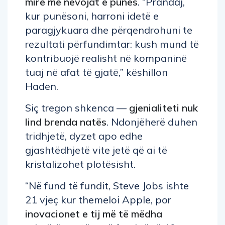
mirë me nevojat e punës
. “Prandaj,
kur punësoni, harroni idetë e
paragjykuara dhe përqendrohuni te
rezultati përfundimtar: kush mund të
kontribuojë realisht në kompaninë
tuaj në afat të gjatë,” këshillon
Haden.
Siç tregon shkenca —
gjenialiteti nuk
lind brenda natës
. Ndonjëherë duhen
tridhjetë, dyzet apo edhe
gjashtëdhjetë vite jetë që ai të
kristalizohet plotësisht.
“Në fund të fundit, Steve Jobs ishte
21 vjeç kur themeloi Apple, por
inovacionet e tij më të mëdha