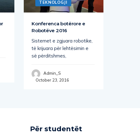
TEKNOLOGJI
TEKN
or
Konferenca botërore e
Moleku
Robotëve 2016
jetë çel
Sistemet e zgjuara robotike,
Studimi i
të krijuara për lehtësimin e
Yale tre
së përditshmes,
që
Admin_S
Adm
October 23, 2016
Novembe
Për studentët