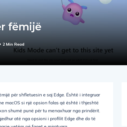
r fëmijë
2 Min Read
mijë për shfletuesin e saj Edge. Është i integruar
 macOS si një opsion falas që është i thjeshtë
rkon shumë punë për tu menaxhuar nga prindërit.
edhur atë nga opsioni i profilit Edge dhe do të
qasje vetëm në faqet e miratuara.