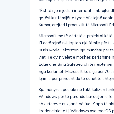
“Është një mjedis i internetit i mbrojtur 
qetësi kur fëmijët e tyre shfletojnë uebi
Kumar, drejtori i produktit të Microsoft E
Microsoft me të vërtetë e projektoi këtë
t’i dorëzojnë një laptop një fëmije për t’i
“Kids Mode”, ekziston një mundësi për të 
vjet. Të dy nivelet e moshës përfshijnë n
Edge dhe Bing SafeSearch të rreptë për të
nga kërkimet. Microsoft ka siguruar 70 si
lejimit, por prindërit do të duhet të shto
Kjo mënyrë speciale në fakt kufizon funk
Windows për të parandaluar daljen e fëmi
shkurtoreve nuk janë në fuqi. Sapo të akti
kredencialet e tij Windows ose macOS për