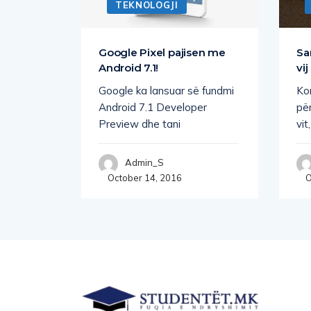
TEKNOLOGJI
d të
Google Pixel pajisen me
Sa
Android 7.1!
vij
rsiteti
Google ka lansuar së fundmi
Ko
olekulë
Android 7.1 Developer
për
Preview dhe tani
vit
Admin_S
October 14, 2016
O