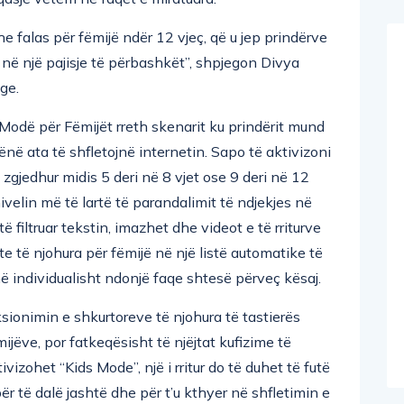
dhe falas për fëmijë ndër 12 vjeç, që u jep prindërve
n në një pajisje të përbashkët”, shpjegon Divya
dge.
 Modë për Fëmijët rreth skenarit ku prindërit mund
 lënë ata të shfletojnë internetin. Sapo të aktivizoni
zgjedhur midis 5 deri në 8 vjet ose 9 deri në 12
ivelin më të lartë të parandalimit të ndjekjes në
 filtruar tekstin, imazhet dhe videot e të rriturve
te të njohura për fëmijë në një listë automatike të
jnë individualisht ndonjë faqe shtesë përveç kësaj.
sionimin e shkurtoreve të njohura të tastierës
jëve, por fatkeqësisht të njëjtat kufizime të
vizohet “Kids Mode”, një i rritur do të duhet të futë
 të dalë jashtë dhe për t’u kthyer në shfletimin e