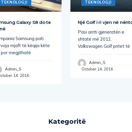
TEKNOLOGJI
TEKNOLOGJI
msung Galaxy S8 do te
Një Golf i ri vjen në nënt
 në
Pasi arriti gjeneratën e
mpania Samsung pati
shtatë më 2012,
voja mjaft të këqija këte
Volkswagen Golf pritet të
, por megjithatë
Admin_S
October 14, 2016
Admin_S
ctober 14, 2016
Kategoritë