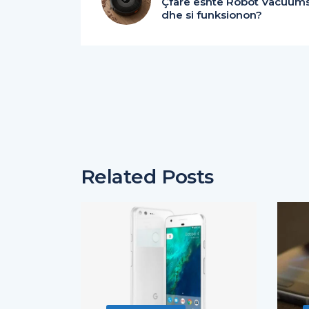
Çfarë është Robot Vacuum
dhe si funksionon?
Related Posts