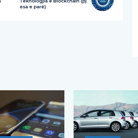
s
Teknologjia e Blockchain (pj
esa e parë)