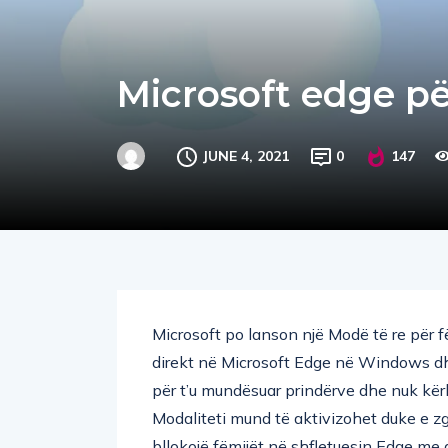
Microsoft edge pë
JUNE 4, 2021
0
147
Microsoft po lanson një Modë të re për fë
direkt në Microsoft Edge në Windows dhe
për t’u mundësuar prindërve dhe nuk kë
Modaliteti mund të aktivizohet duke e zgj
bllokojë fëmijët në shfletuesin Edge me 