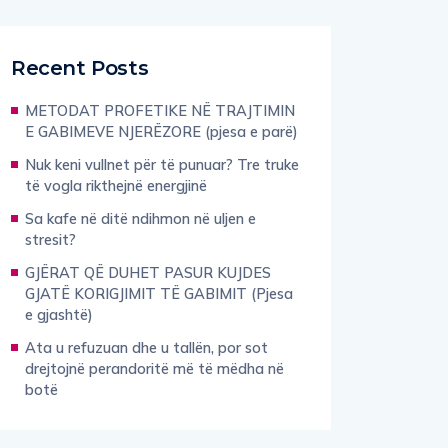
Recent Posts
METODAT PROFETIKE NË TRAJTIMIN
E GABIMEVE NJERËZORE (pjesa e parë)
Nuk keni vullnet për të punuar? Tre truke
të vogla rikthejnë energjinë
Sa kafe në ditë ndihmon në uljen e
stresit?
GJËRAT QË DUHET PASUR KUJDES
GJATË KORIGJIMIT TË GABIMIT (Pjesa
e gjashtë)
Ata u refuzuan dhe u tallën, por sot
drejtojnë perandoritë më të mëdha në
botë