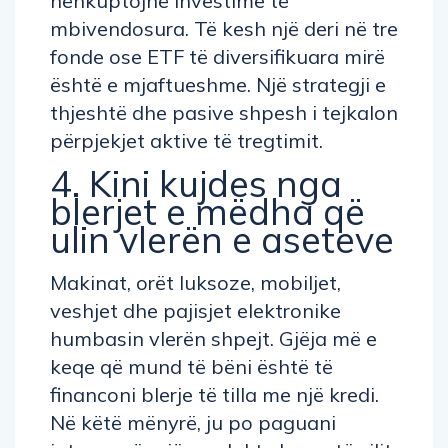
nënkuptojnë investime të
mbivendosura. Të kesh një deri në tre
fonde ose ETF të diversifikuara mirë
është e mjaftueshme. Një strategji e
thjeshtë dhe pasive shpesh i tejkalon
përpjekjet aktive të tregtimit.
4. Kini kujdes nga
blerjet e mëdha që
ulin vlerën e aseteve
Makinat, orët luksoze, mobiljet,
veshjet dhe pajisjet elektronike
humbasin vlerën shpejt. Gjëja më e
keqe që mund të bëni është të
financoni blerje të tilla me një kredi.
Në këtë mënyrë, ju po paguani