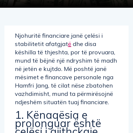
Njohuritë financiare janë çelësi i
stabilitetit afatgjat
ë
dhe disa
këshilla të thjeshta, por të provuara,
mund të bëjnë një ndryshim të madh
në jetën e kujtdo. Më poshtë janë
mësimet e financave personale nga
Hamfri Jang, të cilat nëse zbatohen
vazhdimisht, mund ta përmirësojnë
ndjeshëm situatën tuaj financiare.
1. Kënaqësia e
prolonguar është
çelësi i gjithçkaje