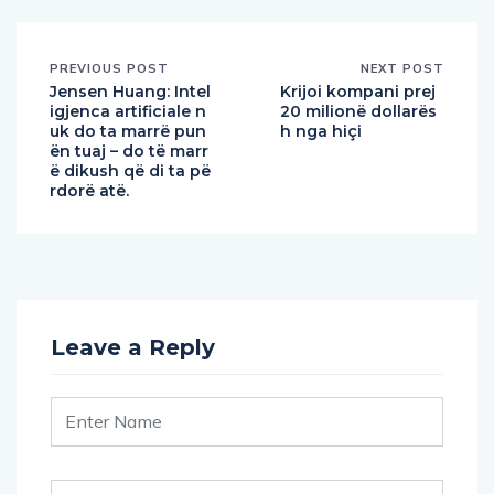
PREVIOUS POST
NEXT POST
Jensen Huang: Intel
Krijoi kompani prej
igjenca artificiale n
20 milionë dollarës
uk do ta marrë pun
h nga hiçi
ën tuaj – do të marr
ë dikush që di ta pë
rdorë atë.
Leave a Reply