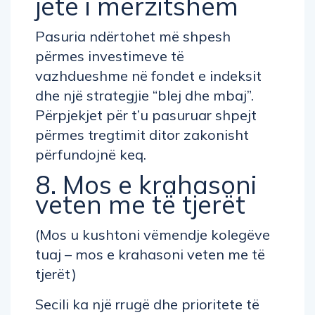
jetë i mërzitshëm
Pasuria ndërtohet më shpesh
përmes investimeve të
vazhdueshme në fondet e indeksit
dhe një strategjie “blej dhe mbaj”.
Përpjekjet për t’u pasuruar shpejt
përmes tregtimit ditor zakonisht
përfundojnë keq.
8. Mos e krahasoni
veten me të tjerët
(Mos u kushtoni vëmendje kolegëve
tuaj – mos e krahasoni veten me të
tjerët)
Secili ka një rrugë dhe prioritete të