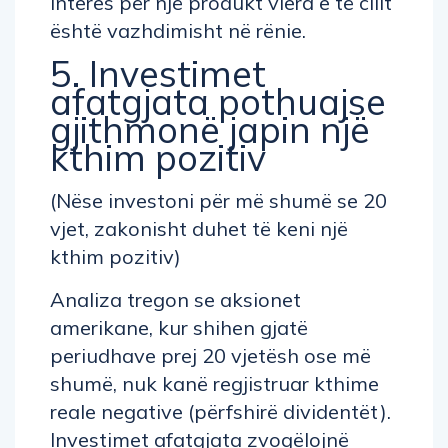
interes për një produkt vlera e të cilit
është vazhdimisht në rënie.
5. Investimet
afatgjata pothuajse
gjithmonë japin një
kthim pozitiv
(Nëse investoni për më shumë se 20
vjet, zakonisht duhet të keni një
kthim pozitiv)
Analiza tregon se aksionet
amerikane, kur shihen gjatë
periudhave prej 20 vjetësh ose më
shumë, nuk kanë regjistruar kthime
reale negative (përfshirë dividentët).
Investimet afatgjata zvogëlojnë