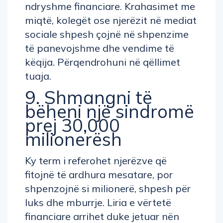
ndryshme financiare. Krahasimet me
miqtë, kolegët ose njerëzit në mediat
sociale shpesh çojnë në shpenzime
të panevojshme dhe vendime të
këqija. Përqendrohuni në qëllimet
tuaja.
9. Shmangni të
bëheni një sindromë
prej 30,000
milionerësh
Ky term i referohet njerëzve që
fitojnë të ardhura mesatare, por
shpenzojnë si milionerë, shpesh për
luks dhe mburrje. Liria e vërtetë
financiare arrihet duke jetuar nën