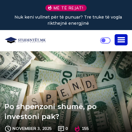
MË TË REJAT!
Nuk keni vullnet për të punuar? Tre truke të vogla
rikthejnë energjinë
Po shpenzoni shumë, po
investoni pak?
NOVEMBER 3, 2025
0
155