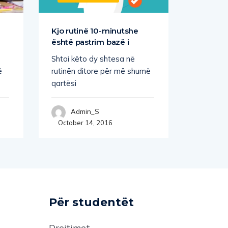
Kjo rutinë 10-minutshe
Si të re
është pastrim bazë i
bëheni
Shtoi këto dy shtesa në
Të gjith
ë
rutinën ditore për më shumë
rëndësis
qartësi
stërvisim
Admin_S
Adm
October 14, 2016
October
Për studentët
Drejtimet