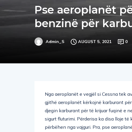
Pse aeroplanët pë
benzinë për karb
AUGUST 5, 2021
0
Admin_S
Nga aeroplanët e vegjël si Cessna tek a
gjithë aeroplanët kërkojnë karburant për
djegin karburant për të krijuar fuqinë e n
sigurt fluturimi. Përderisa ka disa lloje t
përbëhen nga vajguri. Pra, pse aeroplanët