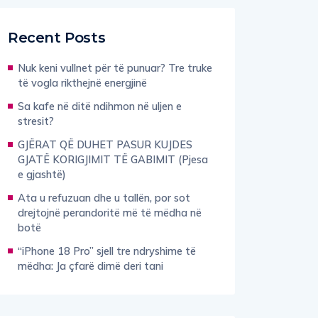
Recent Posts
Nuk keni vullnet për të punuar? Tre truke
të vogla rikthejnë energjinë
Sa kafe në ditë ndihmon në uljen e
stresit?
GJËRAT QË DUHET PASUR KUJDES
GJATË KORIGJIMIT TË GABIMIT (Pjesa
e gjashtë)
Ata u refuzuan dhe u tallën, por sot
drejtojnë perandoritë më të mëdha në
botë
“iPhone 18 Pro” sjell tre ndryshime të
mëdha: Ja çfarë dimë deri tani