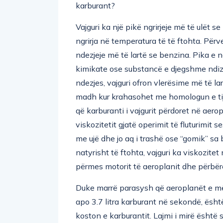
karburant?
Vajguri ka një pikë ngrirjeje më të ulët s
ngrirja në temperatura të të ftohta. Përve
ndezjeje më të lartë se benzina. Pika e n
kimikate ose substancë e djegshme ndize
ndezjes, vajguri ofron vlerësime më të lar
madh kur krahasohet me homologun e tij 
që karburanti i vajgurit përdoret në aerop
viskozitetit gjatë operimit të fluturimit 
me ujë dhe jo aq i trashë ose “gomik” s
natyrisht të ftohta, vajguri ka viskozitet
përmes motorit të aeroplanit dhe përbërë
Duke marrë parasysh që aeroplanët e mëd
apo 3.7 litra karburant në sekondë, ësht
koston e karburantit. Lajmi i mirë është 