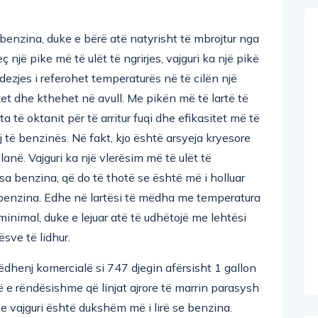
e benzina, duke e bërë atë natyrisht të mbrojtur nga
ç një pike më të ulët të ngrirjes, vajguri ka një pikë
dezjes i referohet temperaturës në të cilën një
t dhe kthehet në avull. Me pikën më të lartë të
ta të oktanit për të arritur fuqi dhe efikasitet më të
të benzinës. Në fakt, kjo është arsyeja kryesore
lanë. Vajguri ka një vlerësim më të ulët të
sesa benzina, që do të thotë se është më i holluar
a benzina. Edhe në lartësi të mëdha me temperatura
 minimal, duke e lejuar atë të udhëtojë me lehtësi
sve të lidhur.
henj komercialë si 747 djegin afërsisht 1 gallon
ë e rëndësishme që linjat ajrore të marrin parasysh
se vajguri është dukshëm më i lirë se benzina.