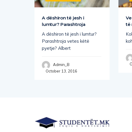
he të
A dëshiron të jesh i
Ve
lumtur? Parashtroja
të
e
A dëshiron të jesh i lumtur?
Ko
të
Parashtroja vetes këtë
koh
pyetje? Albert
O
Admin_B
October 13, 2016