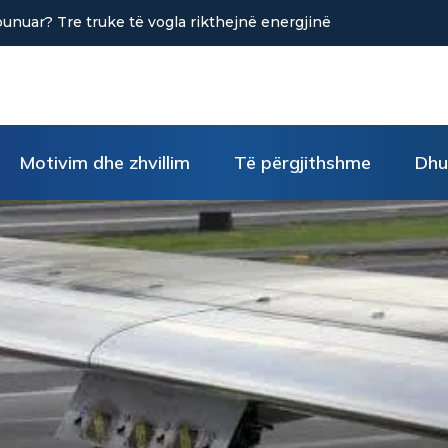
itë ndihmon në uljen e stresit?
Motivim dhe zhvillim
Të përgjithshme
Dhu