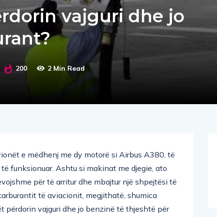
rdorin vajguri dhe jo
urant?
200
2 Min Read
vionët e mëdhenj me dy motorë si Airbus A380, të
 të funksionuar. Ashtu si makinat me djegie, ato
evojshme për të arritur dhe mbajtur një shpejtësi të
ë karburantit të aviacionit, megjithatë, shumica
 përdorin vajguri dhe jo benzinë ​​të thjeshtë për