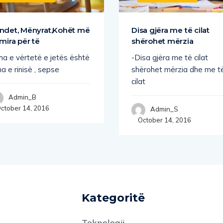
ndet, Mënyrat,Kohët më
Disa gjëra me të cilat
 mira për të
shërohet mërzia
ha e vërtetë e jetës është
-Disa gjëra me të cilat
a e rinisë , sepse
shërohet mërzia dhe me t
cilat
Admin_B
ctober 14, 2016
Admin_S
October 14, 2016
Kategoritë
Teknologji