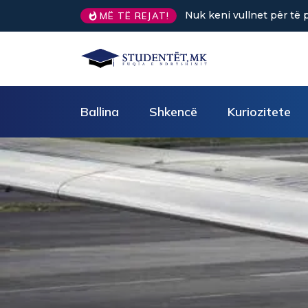
të punuar? Tre truke të vogla rikthejnë energjinë
Sa kafe në d
MË TË REJAT!
Ballina
Shkencë
Kuriozitete