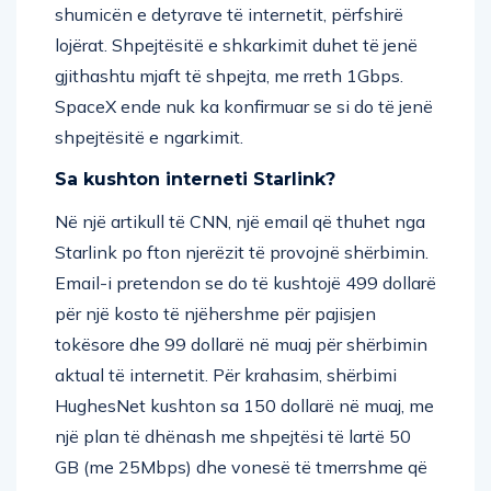
shumicën e detyrave të internetit, përfshirë
lojërat. Shpejtësitë e shkarkimit duhet të jenë
gjithashtu mjaft të shpejta, me rreth 1Gbps.
SpaceX ende nuk ka konfirmuar se si do të jenë
shpejtësitë e ngarkimit.
Sa kushton interneti Starlink?
Në një artikull të CNN, një email që thuhet nga
Starlink po fton njerëzit të provojnë shërbimin.
Email-i pretendon se do të kushtojë 499 dollarë
për një kosto të njëhershme për pajisjen
tokësore dhe 99 dollarë në muaj për shërbimin
aktual të internetit. Për krahasim, shërbimi
HughesNet kushton sa 150 dollarë në muaj, me
një plan të dhënash me shpejtësi të lartë 50
GB (me 25Mbps) dhe vonesë të tmerrshme që