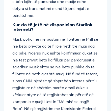
e bën lojën të pamundur dhe madje edhe
detyra si transmetimi mund të jenë mjaft e
përditshme.
Kur do të jetë në dispozicion Starlink
interneti?
Musk pohoi në një postim në Twitter në Prill se
një beta private do të fillojë rreth tre muaj nga
ajo pikë. Ndërsa nuk është konfirmuar, duket se
një test privat beta ka filluar për përdoruesit e
zgjedhur. Musk shtoi se një beta publike do të
fillonte në rreth gjashtë muaj. Në fund të tetorit,
sipas CNN, njerëzit që shprehën interes për t’u
regjistruar në shërbim morën email duke u
kërkuar atyre që të regjistroheshin për atë që
kompania e quajti testin “Më mirë se asgjë
Beta”. Në një regjistrim me Komisionin Federal