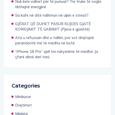
Nuk keni vullnet për të punuar? Tre truke të vogla
rikthejnë energjinë
Sa kafe në ditë ndihmon në uljen e stresit?
GJËRAT QË DUHET PASUR KUJDES GJATË
KORIGJIMIT TË GABIMIT (Pjesa e gjashtë)
Ata u refuzuan dhe u tallën, por sot drejtojnë
perandoritë më të mëdha në botë
“iPhone 18 Pro” sjell tre ndryshime të mëdha: Ja
çfarë dimë deri tani
Categories
Minikurse
Drejtimet
Mjekësi