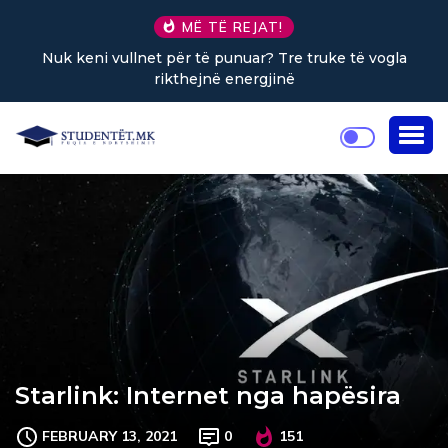
MË TË REJAT!
për të punuar? Tre truke të vogla
Sa kafe në ditë nd
kthejnë energjinë
Starlink: Internet nga hapësira
FEBRUARY 13, 2021
0
151