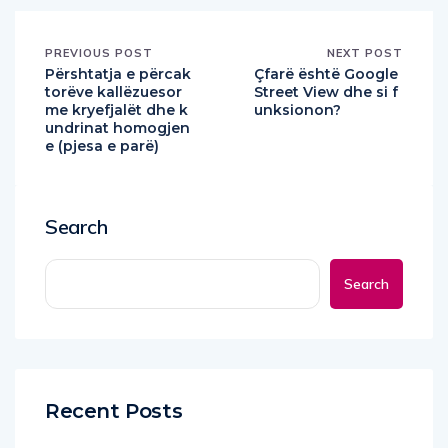
PREVIOUS POST
NEXT POST
Përshtatja e përcak
Çfarë është Google
torëve kallëzuesor
Street View dhe si f
me kryefjalët dhe k
unksionon?
undrinat homogjen
e (pjesa e parë)
Search
Search
Recent Posts