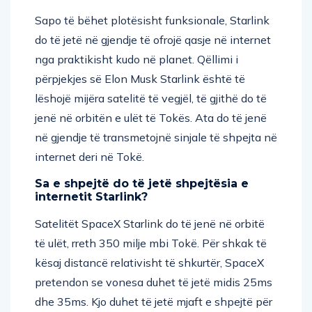
Sapo të bëhet plotësisht funksionale, Starlink
do të jetë në gjendje të ofrojë qasje në internet
nga praktikisht kudo në planet. Qëllimi i
përpjekjes së Elon Musk Starlink është të
lëshojë mijëra satelitë të vegjël, të gjithë do të
jenë në orbitën e ulët të Tokës. Ata do të jenë
në gjendje të transmetojnë sinjale të shpejta në
internet deri në Tokë.
Sa e shpejtë do të jetë shpejtësia e
internetit Starlink?
Satelitët SpaceX Starlink do të jenë në orbitë
të ulët, rreth 350 milje mbi Tokë. Për shkak të
kësaj distancë relativisht të shkurtër, SpaceX
pretendon se vonesa duhet të jetë midis 25ms
dhe 35ms. Kjo duhet të jetë mjaft e shpejtë për