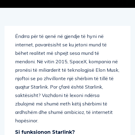
Ëndrra për të qenë në gjendje të hyni në
internet, pavarësisht se ku jetoni mund të
bëhet realitet më shpejt sesa mund të
mendoni. Në vitin 2015, SpaceX, kompania në
pronësi të miliarderit të teknologjisë Elon Musk,
njoftoi se po zhvillonte një shërbim të tillë të
quajtur Starlink. Por çfarë është Starlink,
saktësisht? Vazhdoni të lexoni ndërsa
zbulojmë më shumë rreth këtij shërbimi të
ardhshëm dhe shumë ambicioz, të internetit
hapësinor.
Si funksionon Starlink?