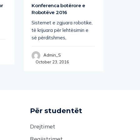
or
Konferenca botërore e
Moleku
Robotëve 2016
jetë çel
Sistemet e zgjuara robotike,
Studimi i
të krijuara për lehtësimin e
Yale tre
së përditshmes,
që
Admin_S
Adm
October 23, 2016
Novembe
Për studentët
Drejtimet
Regjistrimet