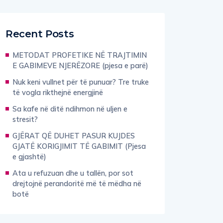
Recent Posts
METODAT PROFETIKE NË TRAJTIMIN
E GABIMEVE NJERËZORE (pjesa e parë)
Nuk keni vullnet për të punuar? Tre truke
të vogla rikthejnë energjinë
Sa kafe në ditë ndihmon në uljen e
stresit?
GJËRAT QË DUHET PASUR KUJDES
GJATË KORIGJIMIT TË GABIMIT (Pjesa
e gjashtë)
Ata u refuzuan dhe u tallën, por sot
drejtojnë perandoritë më të mëdha në
botë