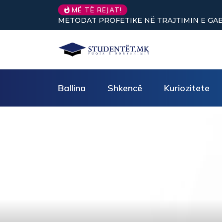
MË TË REJAT!
RE (pjesa e parë)
Nuk keni vullnet për të punuar? Tre truke
Ballina
Shkencë
Kuriozitete