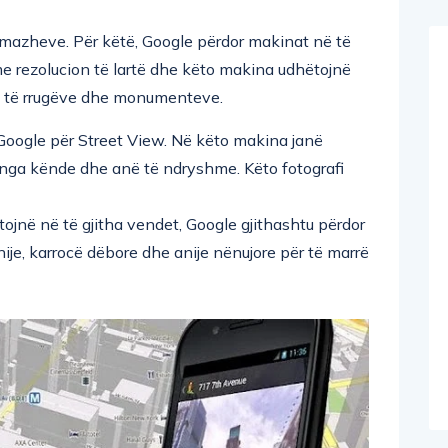
mazheve. Për këtë, Google përdor makinat në të
e rezolucion të lartë dhe këto makina udhëtojnë
fi të rrugëve dhe monumenteve.
 Google për Street View. Në këto makina janë
i nga kënde dhe anë të ndryshme. Këto fotografi
ojnë në të gjitha vendet, Google gjithashtu përdor
anije, karrocë dëbore dhe anije nënujore për të marrë