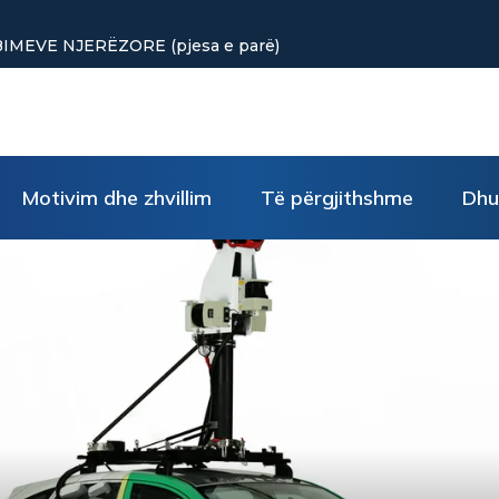
 të vogla rikthejnë energjinë
Motivim dhe zhvillim
Të përgjithshme
Dhu