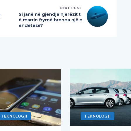
NEXT POST
Si janë në gjendje njerëzit t
i
ë marrin frymë brenda një n
ëndetëse?
TEKNOLOGJI
TEKNOLOGJI