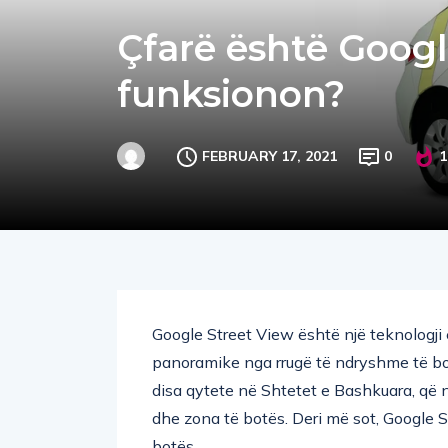
Çfarë është Googl
funksionon?
FEBRUARY 17, 2021
0
1
Google Street View është një teknologji
panoramike nga rrugë të ndryshme të bo
disa qytete në Shtetet e Bashkuara, që 
dhe zona të botës. Deri më sot, Google 
botës.