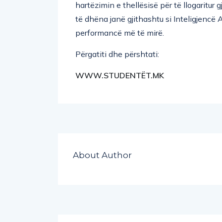
hartëzimin e thellësisë për të llogaritur 
të dhëna janë gjithashtu si Inteligjencë A
performancë më të mirë.
Përgatiti dhe përshtati:
WWW.STUDENTËT.MK
About Author