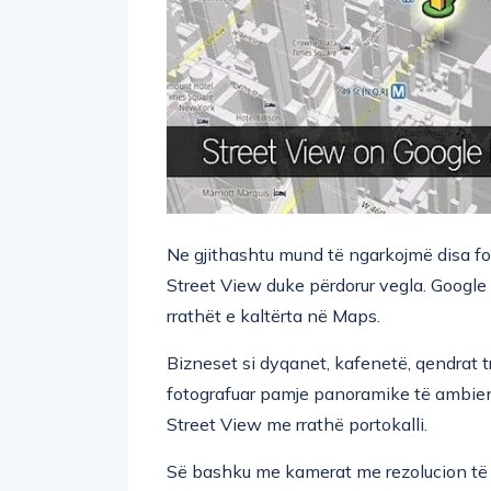
Ne gjithashtu mund të ngarkojmë disa fo
Street View duke përdorur vegla. Google
rrathët e kaltërta në Maps.
Bizneset si dyqanet, kafenetë, qendrat t
fotografuar pamje panoramike të ambie
Street View me rrathë portokalli.
Së bashku me kamerat me rezolucion të la