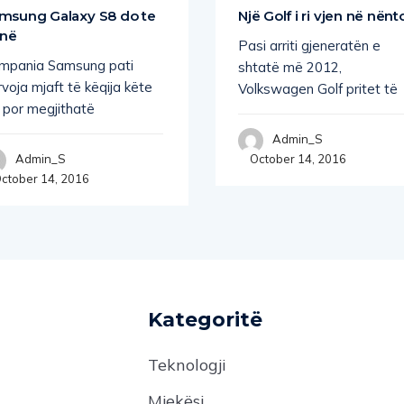
msung Galaxy S8 do te
Një Golf i ri vjen në nënt
 në
Pasi arriti gjeneratën e
mpania Samsung pati
shtatë më 2012,
voja mjaft të këqija këte
Volkswagen Golf pritet të
, por megjithatë
Admin_S
October 14, 2016
Admin_S
ctober 14, 2016
Kategoritë
Teknologji
Mjekësi