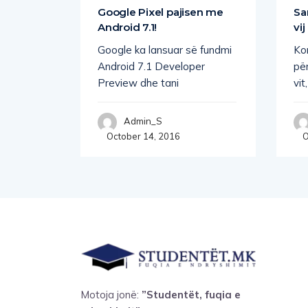
d të
Google Pixel pajisen me
Sa
Android 7.1!
vij
rsiteti
Google ka lansuar së fundmi
Ko
olekulë
Android 7.1 Developer
për
Preview dhe tani
vit
Admin_S
October 14, 2016
O
Motoja jonë:
”Studentët, fuqia e