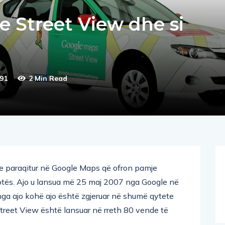
e Street View dhe si
91
2 Min Read
 e paraqitur në Google Maps që ofron pamje
tës. Ajo u lansua më 25 maj 2007 nga Google në
nga ajo kohë ajo është zgjeruar në shumë qytete
Street View është lansuar në rreth 80 vende të