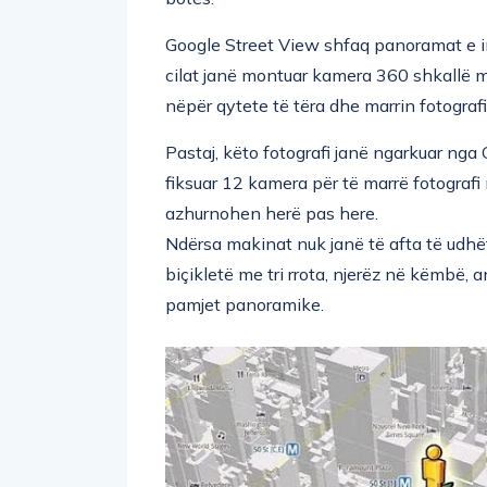
Google Street View shfaq panoramat e i
cilat janë montuar kamera 360 shkallë m
nëpër qytete të tëra dhe marrin fotogra
Pastaj, këto fotografi janë ngarkuar nga
fiksuar 12 kamera për të marrë fotograf
azhurnohen herë pas here.
Ndërsa makinat nuk janë të afta të udhët
biçikletë me tri rrota, njerëz në këmbë, 
pamjet panoramike.