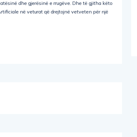
gjatësinë dhe gjerësinë e rrugëve. Dhe të gjitha këto
rtificiale në veturat që drejtojnë vetveten për një