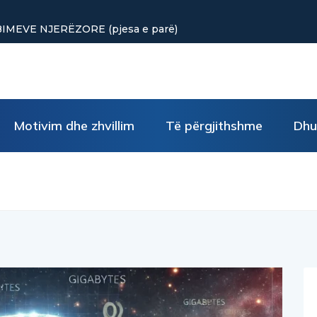
MEVE NJERËZORE (pjesa e parë)
Motivim dhe zhvillim
Të përgjithshme
Dhu