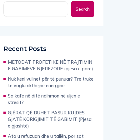
Search
Recent Posts
METODAT PROFETIKE NË TRAJTIMIN
E GABIMEVE NJERËZORE (pjesa e parë)
Nuk keni vullnet për të punuar? Tre truke
të vogla rikthejnë energjinë
Sa kafe në ditë ndihmon në uljen e
stresit?
GJËRAT QË DUHET PASUR KUJDES
GJATË KORIGJIMIT TË GABIMIT (Pjesa
e gjashtë)
Ata u refuzuan dhe u tallën, por sot