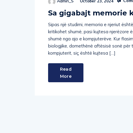
Comm
Admin_S
October 23, 2024
Sa gigabajt memorie ka
Sipas një studimi, memoria e njeriut është
kritikohet shumë, pasi kujtesa njerëzore
shumë nga ajo e kompjuterëve. Kur flasim
biologjike, domethënë aftësisë sonë për t
kompjuterit, siç është kujtesa […]
Read
More