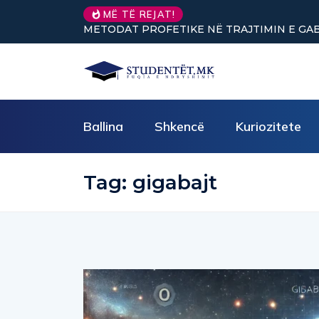
MË TË REJAT!
METODAT PROFETIKE NË TRAJTIMIN E GABI
Ballina
Shkencë
Kuriozitete
Tag:
gigabajt