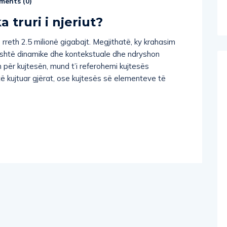
ents (
0
)
 truri i njeriut?
 rreth 2.5 milionë gigabajt. Megjithatë, ky krahasim
 është dinamike dhe kontekstuale dhe ndryshon
 për kujtesën, mund t’i referohemi kujtesës
ë kujtuar gjërat, ose kujtesës së elementeve të