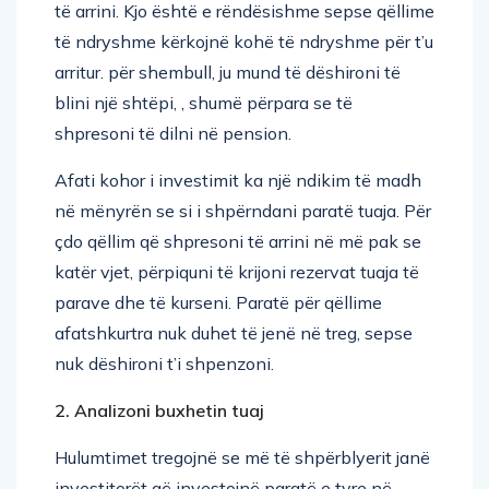
të arrini. Kjo është e rëndësishme sepse qëllime
të ndryshme kërkojnë kohë të ndryshme për t’u
arritur. për shembull, ju mund të dëshironi të
blini një shtëpi, , shumë përpara se të
shpresoni të dilni në pension.
Afati kohor i investimit ka një ndikim të madh
në mënyrën se si i shpërndani paratë tuaja. Për
çdo qëllim që shpresoni të arrini në më pak se
katër vjet, përpiquni të krijoni rezervat tuaja të
parave dhe të kurseni. Paratë për qëllime
afatshkurtra nuk duhet të jenë në treg, sepse
nuk dëshironi t’i shpenzoni.
2. Analizoni buxhetin tuaj
Hulumtimet tregojnë se më të shpërblyerit janë
investitorët që investojnë paratë e tyre në