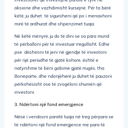
aksione dhe vazhdimisht kursejnë. Për ta bërë
këtë, ju duhet të siguroheni që po i menaxhoni
mirë të ardhurat dhe shpenzimet tuaja.
Në këtë mënyrë, ju do të dini se sa para mund
të përballoni për të investuar rregullisht. Edhe
pse dëshironi të jeni në gjendje të investoni
për një periudhë të gjatë kohore, është e
natyrshme të bëni gabime gjatë rrugës, tha
Boneparte, dhe ndonjëherë ju duhet të pauzoni
përkohësisht ose të zvogëloni shumën që
investoni.
3. Ndërtoni një fond emergjence
Nëse i vendosni paratë tuaja në treg përpara se
të ndërtoni një fond emergjence me para të