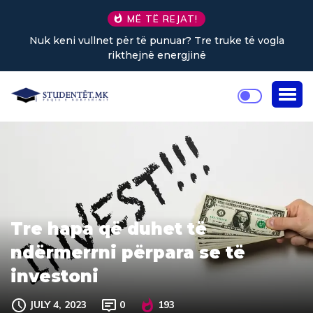
MË TË REJAT!
e truke të vogla
Sa kafe në ditë ndihmon në uljen e 
Tre hapa që duhet të
ndërmerrni përpara se të
investoni
JULY 4, 2023
0
193