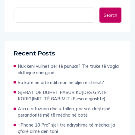
Search
Recent Posts
Nuk keni vullnet për të punuar? Tre truke të vogla
rikthejnë energjinë
Sa kafe në ditë ndihmon në uljen e stresit?
GJËRAT QË DUHET PASUR KUJDES GJATË
KORIGJIMIT TË GABIMIT (Pjesa e gjashtë)
Ata u refuzuan dhe u tallën, por sot drejtojnë
perandoritë më të mëdha në botë
“iPhone 18 Pro” sjell tre ndryshime të mëdha: Ja
çfarë dimë deri tani