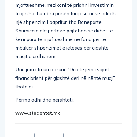
mjaftueshme, rrezikoni të prishni investimin
tuaj nëse humbni punën tuaj ose nëse ndodh
një shpenzim i papritur, tha Boneparte.
Shumica e ekspertëve pajtohen se duhet të
keni para të mjaftueshme në fond për të
mbuluar shpenzimet e jetesës për gjashtë
muajt e ardhshëm.
Unë jam i traumatizuar. “Dua të jem i sigurt
financiarisht për gjashtë deri në nëntë muaj,”
thotë ai.
Përmblodhi dhe përshtati:
www.studentet.mk