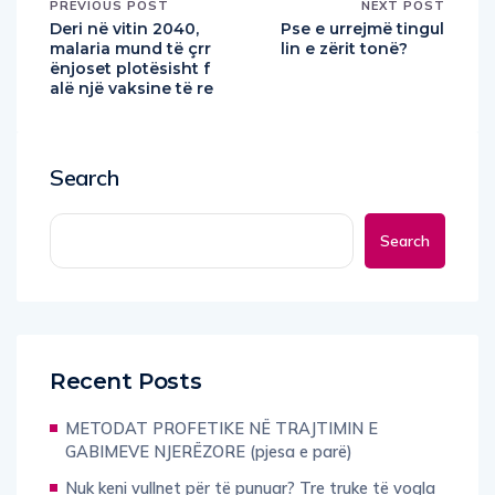
PREVIOUS POST
NEXT POST
Deri në vitin 2040,
Pse e urrejmë tingul
malaria mund të çrr
lin e zërit tonë?
ënjoset plotësisht f
alë një vaksine të re
Search
Search
Recent Posts
METODAT PROFETIKE NË TRAJTIMIN E
GABIMEVE NJERËZORE (pjesa e parë)
Nuk keni vullnet për të punuar? Tre truke të vogla