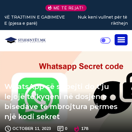
MË TË REJAT!
Nuk keni vullnet për të punuar? Tre truke të vogla
rikthejnë energjinë
WhatsApp së shpejti do t’ju
lejojë të kyqeni në dosjen e
bisedave të mbrojtura përmes
një kodi sekret
OCTOBER 11, 2023
0
178