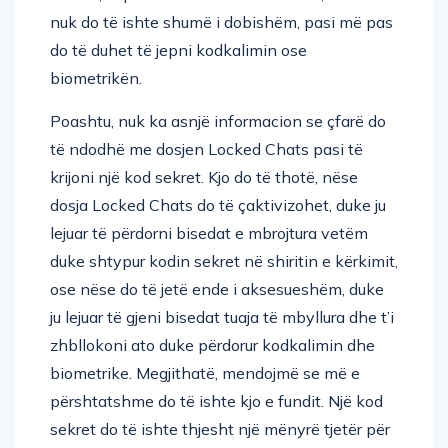
nuk do të ishte shumë i dobishëm, pasi më pas
do të duhet të jepni kodkalimin ose
biometrikën.
Poashtu, nuk ka asnjë informacion se çfarë do
të ndodhë me dosjen Locked Chats pasi të
krijoni një kod sekret. Kjo do të thotë, nëse
dosja Locked Chats do të çaktivizohet, duke ju
lejuar të përdorni bisedat e mbrojtura vetëm
duke shtypur kodin sekret në shiritin e kërkimit,
ose nëse do të jetë ende i aksesueshëm, duke
ju lejuar të gjeni bisedat tuaja të mbyllura dhe t’i
zhbllokoni ato duke përdorur kodkalimin dhe
biometrike. Megjithatë, mendojmë se më e
përshtatshme do të ishte kjo e fundit. Një kod
sekret do të ishte thjesht një mënyrë tjetër për