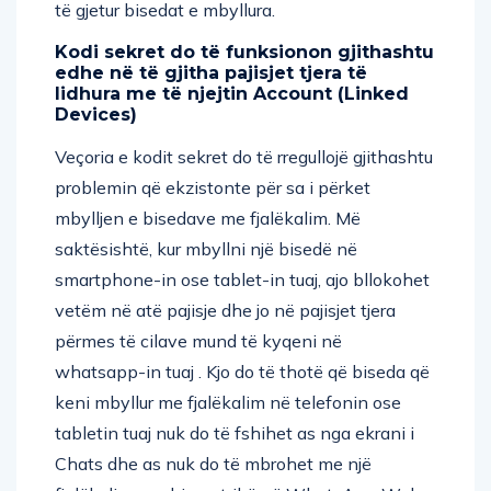
të gjetur bisedat e mbyllura.
Kodi sekret do të funksionon gjithashtu
edhe në të gjitha pajisjet tjera të
lidhura me të njejtin Account (Linked
Devices)
Veçoria e kodit sekret do të rregullojë gjithashtu
problemin që ekzistonte për sa i përket
mbylljen e bisedave me fjalëkalim. Më
saktësishtë, kur mbyllni një bisedë në
smartphone-in ose tablet-in tuaj, ajo bllokohet
vetëm në atë pajisje dhe jo në pajisjet tjera
përmes të cilave mund të kyqeni në
whatsapp-in tuaj . Kjo do të thotë që biseda që
keni mbyllur me fjalëkalim në telefonin ose
tabletin tuaj nuk do të fshihet as nga ekrani i
Chats dhe as nuk do të mbrohet me një