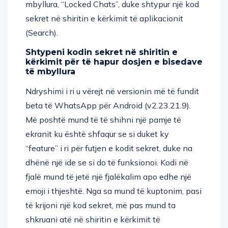
mbyllura, “Locked Chats”, duke shtypur një kod
sekret në shiritin e kërkimit të aplikacionit
(Search).
Shtypeni kodin sekret në shiritin e
kërkimit për të hapur dosjen e bisedave
të mbyllura
Ndryshimi i ri u vërejt në versionin më të fundit
beta të WhatsApp për Android (v2.23.21.9).
Më poshtë mund të të shihni një pamje të
ekranit ku është shfaqur se si duket ky
“feature” i ri për futjen e kodit sekret, duke na
dhënë një ide se si do të funksionoi. Kodi në
fjalë mund të jetë një fjalëkalim apo edhe një
emoji i thjeshtë. Nga sa mund të kuptonim, pasi
të krijoni një kod sekret, më pas mund ta
shkruani atë në shiritin e kërkimit të