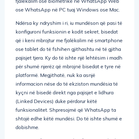
fjalëkalim ose biometrikë në WhatsApp Web
ose WhatsApp në PC tuaj Windows ose Mac.
Ndërsa ky ndryshim i ri, iu mundëson që pasi të
konfiguroni funksionin e kodit sekret, bisedat
që i keni mbrojtur me fjalëkalim në smartphone
ose tablet do të fshihen gjithashtu në të gjitha
pajisjet tjera. Ky do të ishte një lehtësim i madh
për shumë njerëz që mbrojnë bisedat e tyre në
platformë. Megjithatë, nuk ka asnjë
informacion nëse do të ekziston mundësia të
kyçni në bisedë direkt nga pajisjet e lidhura
(Linked Devices) duke përdorur këtë
funksionalitet. Shpresojmë që WhatsApp ta
shtojë edhe këtë mundësi. Do të ishte shumë e
dobishme.