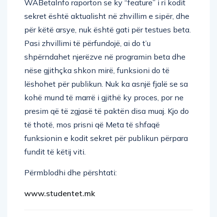
WABetaInfo raporton se ky “feature” i ri kodit
sekret është aktualisht në zhvillim e sipër, dhe
për këtë arsye, nuk është gati për testues beta.
Pasi zhvillimi të përfundojë, ai do t’u
shpërndahet njerëzve në programin beta dhe
nëse gjithçka shkon mirë, funksioni do të
lëshohet për publikun. Nuk ka asnjë fjalë se sa
kohë mund të marrë i gjithë ky proces, por ne
presim që të zgjasë të paktën disa muaj. Kjo do
të thotë, mos prisni që Meta të shfaqë
funksionin e kodit sekret për publikun përpara
fundit të këtij viti.
Përmblodhi dhe përshtati:
www.studentet.mk