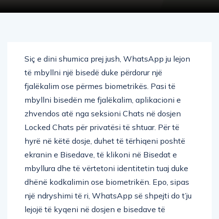
Siç e dini shumica prej jush, WhatsApp ju lejon
të mbyllni një bisedë duke përdorur një
fjalëkalim ose përmes biometrikës. Pasi të
mbyllni bisedën me fjalëkalim, aplikacioni e
zhvendos atë nga seksioni Chats në dosjen
Locked Chats për privatësi të shtuar. Për të
hyrë në këtë dosje, duhet të tërhiqeni poshtë
ekranin e Bisedave, të klikoni në Bisedat e
mbyllura dhe të vërtetoni identitetin tuaj duke
dhënë kodkalimin ose biometrikën. Epo, sipas
një ndryshimi të ri, WhatsApp së shpejti do t’ju
lejojë të kyqeni në dosjen e bisedave të