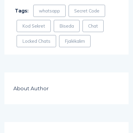
Tags:
whatsapp
Secret Code
Kod Sekret
Biseda
Chat
Locked Chats
Fjalëkalim
About Author