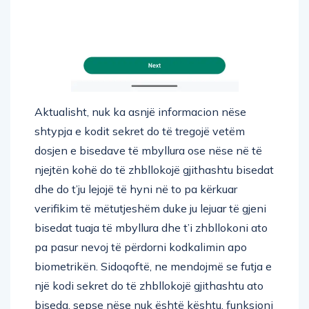
Aktualisht, nuk ka asnjë informacion nëse
shtypja e kodit sekret do të tregojë vetëm
dosjen e bisedave të mbyllura ose nëse në të
njejtën kohë do të zhbllokojë gjithashtu bisedat
dhe do t’ju lejojë të hyni në to pa kërkuar
verifikim të mëtutjeshëm duke ju lejuar të gjeni
bisedat tuaja të mbyllura dhe t’i zhbllokoni ato
pa pasur nevoj të përdorni kodkalimin apo
biometrikën. Sidoqoftë, ne mendojmë se futja e
një kodi sekret do të zhbllokojë gjithashtu ato
biseda, sepse nëse nuk është kështu, funksioni