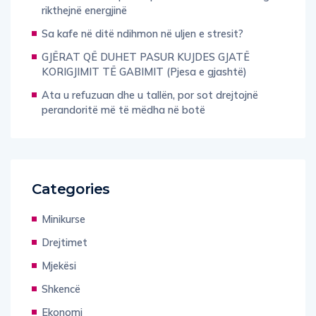
rikthejnë energjinë
Sa kafe në ditë ndihmon në uljen e stresit?
GJËRAT QË DUHET PASUR KUJDES GJATË
KORIGJIMIT TË GABIMIT (Pjesa e gjashtë)
Ata u refuzuan dhe u tallën, por sot drejtojnë
perandoritë më të mëdha në botë
Categories
Minikurse
Drejtimet
Mjekësi
Shkencë
Ekonomi