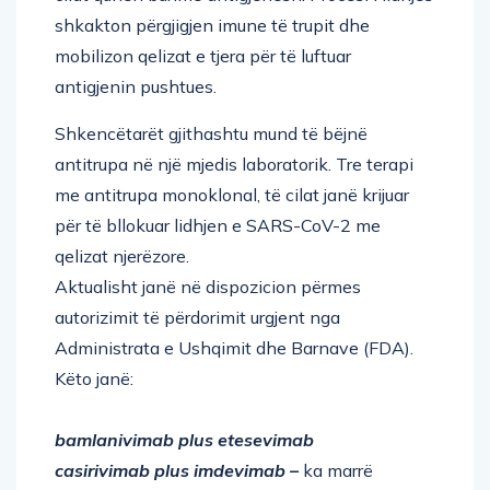
shkakton përgjigjen imune të trupit dhe
mobilizon qelizat e tjera për të luftuar
antigjenin pushtues.
Shkencëtarët gjithashtu mund të bëjnë
antitrupa në një mjedis laboratorik. Tre terapi
me antitrupa monoklonal, të cilat janë krijuar
për të bllokuar lidhjen e SARS-CoV-2 me
qelizat njerëzore.
Aktualisht janë në dispozicion përmes
autorizimit të përdorimit urgjent nga
Administrata e Ushqimit dhe Barnave (FDA).
Këto janë:
bamlanivimab plus etesevimab
casirivimab plus imdevimab –
ka marrë