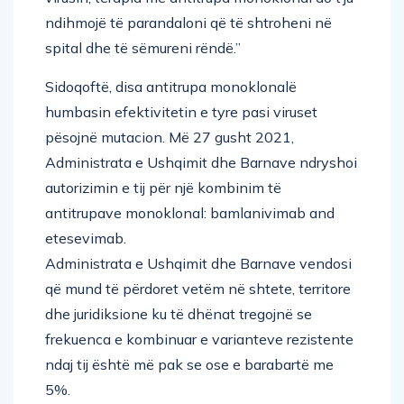
ndihmojë të parandaloni që të shtroheni në
spital dhe të sëmureni rëndë.”
Sidoqoftë, disa antitrupa monoklonalë
humbasin efektivitetin e tyre pasi viruset
pësojnë mutacion. Më 27 gusht 2021,
Administrata e Ushqimit dhe Barnave ndryshoi
autorizimin e tij për një kombinim të
antitrupave monoklonal: bamlanivimab and
etesevimab.
Administrata e Ushqimit dhe Barnave vendosi
që mund të përdoret vetëm në shtete, territore
dhe juridiksione ku të dhënat tregojnë se
frekuenca e kombinuar e varianteve rezistente
ndaj tij është më pak se ose e barabartë me
5%.