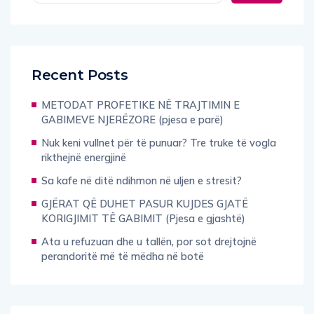
Recent Posts
METODAT PROFETIKE NË TRAJTIMIN E
GABIMEVE NJERËZORE (pjesa e parë)
Nuk keni vullnet për të punuar? Tre truke të vogla
rikthejnë energjinë
Sa kafe në ditë ndihmon në uljen e stresit?
GJËRAT QË DUHET PASUR KUJDES GJATË
KORIGJIMIT TË GABIMIT (Pjesa e gjashtë)
Ata u refuzuan dhe u tallën, por sot drejtojnë
perandoritë më të mëdha në botë