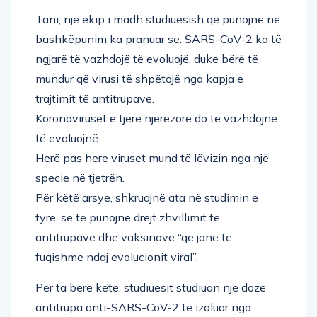
Tani, një ekip i madh studiuesish që punojnë në
bashkëpunim ka pranuar se: SARS-CoV-2 ka të
ngjarë të vazhdojë të evoluojë, duke bërë të
mundur që virusi të shpëtojë nga kapja e
trajtimit të antitrupave.
Koronaviruset e tjerë njerëzorë do të vazhdojnë
të evoluojnë.
Herë pas here viruset mund të lëvizin nga një
specie në tjetrën.
Për këtë arsye, shkruajnë ata në studimin e
tyre, se të punojnë drejt zhvillimit të
antitrupave dhe vaksinave “që janë të
fuqishme ndaj evolucionit viral”.
Për ta bërë këtë, studiuesit studiuan një dozë
antitrupa anti-SARS-CoV-2 të izoluar nga