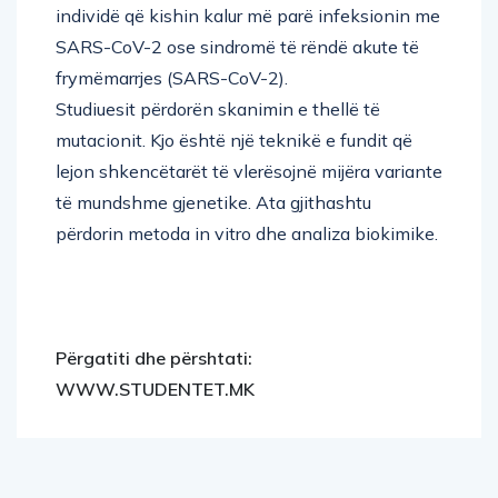
individë që kishin kalur më parë infeksionin me
SARS-CoV-2 ose sindromë të rëndë akute të
frymëmarrjes (SARS-CoV-2).
Studiuesit përdorën skanimin e thellë të
mutacionit. Kjo është një teknikë e fundit që
lejon shkencëtarët të vlerësojnë mijëra variante
të mundshme gjenetike. Ata gjithashtu
përdorin metoda in vitro dhe analiza biokimike.
Përgatiti dhe përshtati:
WWW.STUDENTET.MK