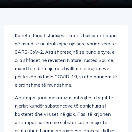
Kohët e fundit studiuesit kanë zbuluar antitrupa
që mund të neutralizojnë një sërë variantesh të
SARS-CoV-2. Ata shpresojnë se puna e tyre, e
cila shfaqet në revistën NatureTrusted Source,
mund të ndihmojë në zhvillimin e trajtimeve
për krizën aktuale COVID-19, si dhe pandemitë
e ardhshme të mundshme.
Antitrupat janë mekanizmi mbrojtës i trupit të
njeriut kundër substancave të panjohura si
bakteret dhe viruset në gjak. Pasi të krijohen,
antitrupat lidhen me substancat e huaja, të
cilat quhen burime antigjenesh. Procesi i lidhjes