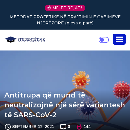
MË TË REJAT!
VE
Nuk keni vullnet për të punuar? Tre truke të vogla
rikthejnë energjinë
Antitrupa që mund të
neutralizojnë një sërë variantesh
të SARS-CoV-2
SEPTEMBER 12, 2021
0
144