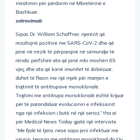
miratimin për përdorim në Mbretërinë e
Bashkuar.
sotrovimab
Sipas Dr. William Schaffner, njerëzit që
rezultojnë pozitivë me SARS-CoV-2 dhe që
janë në rrezik të përparojnë në sëmundje të
rënda, përfshirë ata që janë mbi moshën 65
vjeç dhe ata që kanë imunitet të dobësuar,
duhet të flasin me një mjek për marrjen e
trajtimit të antitrupave monoklonalë.
Trajtimi me antitrupa monoklonalë është krijuar
për të parandaluar evolucionin e infeksionit
nga një infeksion i butë në një serioz,” tha ai
për Medical News Today gjatë një interviste.
“Me fjalë të tjera, nese sapo jeni infektuar me
virusin, terapia me antitrupa monoklonal do t’ju