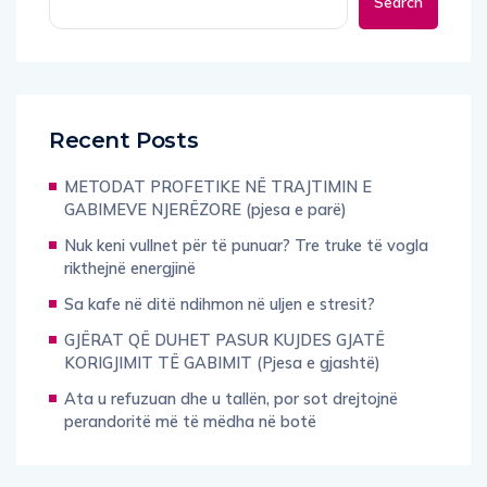
Search
Recent Posts
METODAT PROFETIKE NË TRAJTIMIN E
GABIMEVE NJERËZORE (pjesa e parë)
Nuk keni vullnet për të punuar? Tre truke të vogla
rikthejnë energjinë
Sa kafe në ditë ndihmon në uljen e stresit?
GJËRAT QË DUHET PASUR KUJDES GJATË
KORIGJIMIT TË GABIMIT (Pjesa e gjashtë)
Ata u refuzuan dhe u tallën, por sot drejtojnë
perandoritë më të mëdha në botë