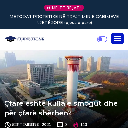
MË TË REJAT!
METODAT PROFETIKE NË TRAJTIMIN E GABIMEVE
NJERËZORE (pjesa e parë)
Çfarë është kulla e smogut dhe
për çfarë shërben?
SEPTEMBER 9, 2021
0
140