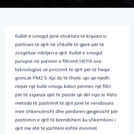
Kullat e smogut janë struktura të krijuara si
pastrues të ajrit në shkallë të gjerë për të
zvogëluar ndotjen e ajrit. Kullat e smogut
punojnë në parimin e filtrimit HEPA ose
teknologjisë së jonizimit të ajrit për të hequr
grimcat PM2.5. Kjo do të thotë, ajri që rrjedh
nëpër një kullë smogu kalon përmes një filtri
për të siguruar ajër të pastër që del nga ai. Këto
metoda të pastrimit të ajrit janë të vendosura
mirë shkencërisht dhe përdoren gjegjësisht për
pastrimin e ajrit të brendshëm ku shkëmbimi i
ajrit me atë të jashtëm është minimal.