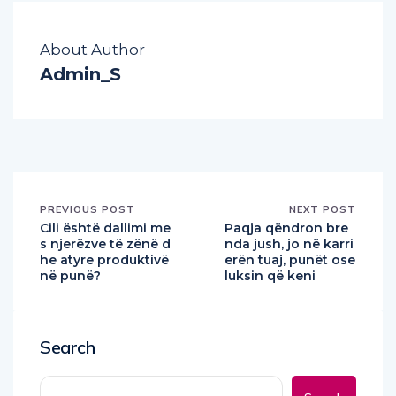
About Author
Admin_S
PREVIOUS POST
NEXT POST
Cili është dallimi me
Paqja qëndron bre
s njerëzve të zënë d
nda jush, jo në karri
he atyre produktivë
erën tuaj, punët ose
në punë?
luksin që keni
Search