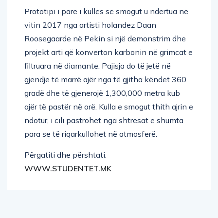
Prototipi i parë i kullës së smogut u ndërtua në
vitin 2017 nga artisti holandez Daan
Roosegaarde në Pekin si një demonstrim dhe
projekt arti që konverton karbonin në grimcat e
filtruara në diamante. Pajisja do të jetë në
gjendje të marrë ajër nga të gjitha këndet 360
gradë dhe të gjenerojë 1,300,000 metra kub
ajër të pastër në orë. Kulla e smogut thith ajrin e
ndotur, i cili pastrohet nga shtresat e shumta
para se të riqarkullohet në atmosferë.
Përgatiti dhe përshtati:
WWW.STUDENTET.MK