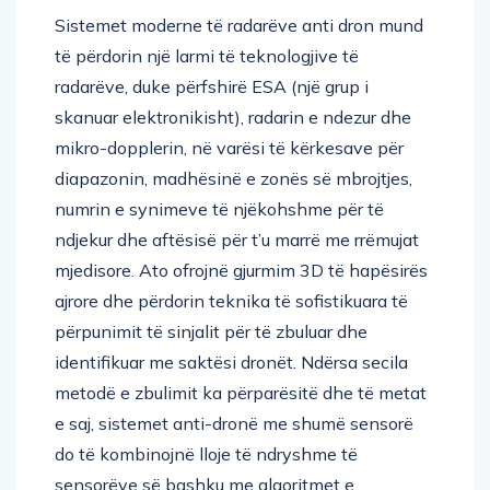
Sistemet moderne të radarëve anti dron mund
të përdorin një larmi të teknologjive të
radarëve, duke përfshirë ESA (një grup i
skanuar elektronikisht), radarin e ndezur dhe
mikro-dopplerin, në varësi të kërkesave për
diapazonin, madhësinë e zonës së mbrojtjes,
numrin e synimeve të njëkohshme për të
ndjekur dhe aftësisë për t’u marrë me rrëmujat
mjedisore. Ato ofrojnë gjurmim 3D të hapësirës
ajrore dhe përdorin teknika të sofistikuara të
përpunimit të sinjalit për të zbuluar dhe
identifikuar me saktësi dronët. Ndërsa secila
metodë e zbulimit ka përparësitë dhe të metat
e saj, sistemet anti-dronë me shumë sensorë
do të kombinojnë lloje të ndryshme të
sensorëve së bashku me algoritmet e