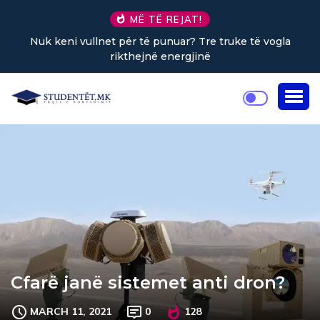
MË TË REJAT!
ullnet për të punuar? Tre truke të vogla
Sa kafe në 
rikthejnë energjinë
Cfarë janë sistemet anti dron?
MARCH 11, 2021
0
128