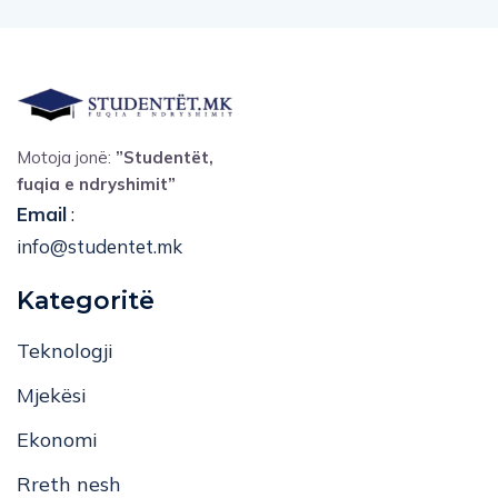
Motoja jonë:
”Studentët,
fuqia e ndryshimit”
Email
:
info@studentet.mk
Kategoritë
Teknologji
Mjekësi
Ekonomi
Rreth nesh