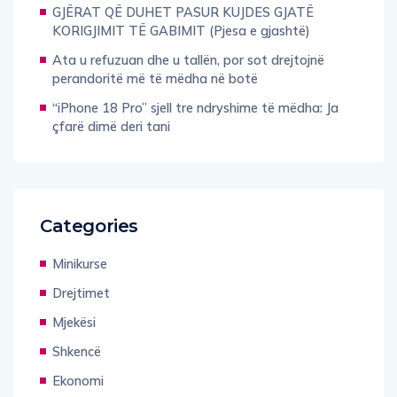
GJËRAT QË DUHET PASUR KUJDES GJATË
KORIGJIMIT TË GABIMIT (Pjesa e gjashtë)
Ata u refuzuan dhe u tallën, por sot drejtojnë
perandoritë më të mëdha në botë
“iPhone 18 Pro” sjell tre ndryshime të mëdha: Ja
çfarë dimë deri tani
Categories
Minikurse
Drejtimet
Mjekësi
Shkencë
Ekonomi