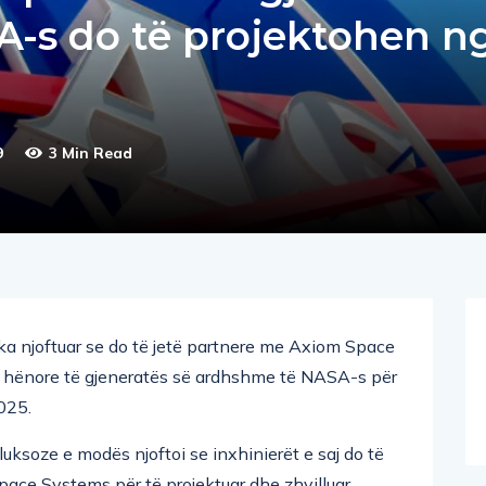
-s do të projektohen n
9
3 Min Read
ka njoftuar se do të jetë partnere me Axiom Space
ën hënore të gjeneratës së ardhshme të NASA-s për
025.
luksoze e modës njoftoi se inxhinierët e saj do të
ace Systems për të projektuar dhe zhvilluar