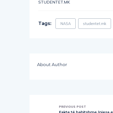
STUDENTET.MK
Tags:
NASA
studentet.mk
About Author
PREVIOUS POST
Fakte të habitshme (pjesa e