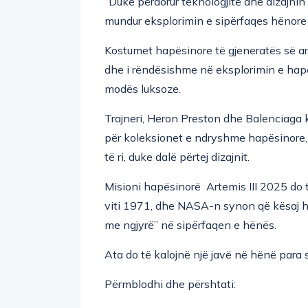
“Duke përdorur teknologjitë dhe dizajnin 
mundur eksplorimin e sipërfaqes hënore
Kostumet hapësinore të gjeneratës së ar
dhe i rëndësishme në eksplorimin e hapës
modës luksoze.
Trajneri, Heron Preston dhe Balenciag
për koleksionet e ndryshme hapësinore, 
të ri, duke dalë përtej dizajnit.
Misioni hapësinorë Artemis III 2025 do t
viti 1971, dhe NASA-n synon që kësaj he
me ngjyrë” në sipërfaqen e hënës.
Ata do të kalojnë një javë në hënë para 
Përmblodhi dhe përshtati: