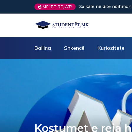
fe në ditë ndihmon në uljen e stresit?
GJËRAT QË DUHET PA
MË TË REJAT!
GJATË KORIGJIMIT TË G
gjashtë)
Ballina
Shkencë
Kuriozitete
Kostumet e reja h