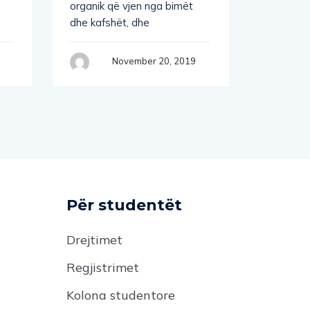
Kehang C
organik që vjen nga bimët
Wardle 
dhe kafshët, dhe
(Massac
Institute
November 20, 2019
Për studentët
Drejtimet
Regjistrimet
Kolona studentore