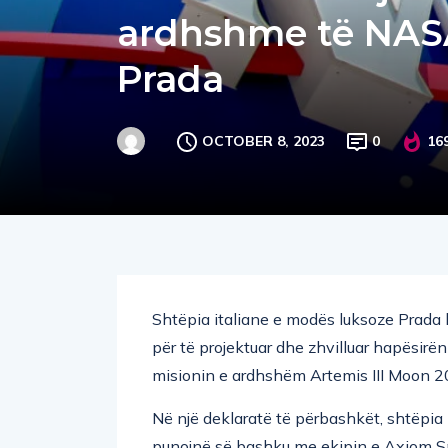
ardhshme të NASA
Prada
OCTOBER 8, 2023
0
16
Shtëpia italiane e modës luksoze Prada 
për të projektuar dhe zhvilluar hapësir
misionin e ardhshëm Artemis III Moon 2
Në një deklaratë të përbashkët, shtëpia 
punojnë së bashku me ekipin e Axiom Sp