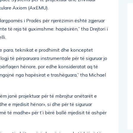
ikulare Axiom (AxEMU).
largpamës i Pradës për njerëzimin është zgjeruar
te të reja të guximshme: hapësirën,” tha Drejtori i
li.
e para, teknikat e prodhimit dhe konceptet
logji të përparuara instrumentale për të siguruar jo
përfaqen hënore, por edhe konsideratat aq të
ngojnë nga hapësirat e trashëguara,” tha Michael
ëm janë projektuar për të mbrojtur anëtarët e
he e mjedisit hënor», si dhe për të siguruar
më të madhe» për t’i bërë ballë mjedisit të ashpër