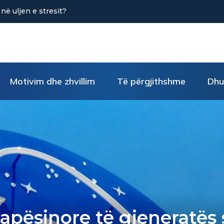
SUR KUJDES
ABIMIT (Pjesa e
Motivim dhe zhvillim
Të përgjithshme
Dhu
apësinore të gjeneratës 