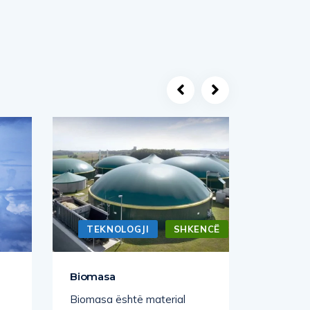
TEKNOLOGJI
SHKENCË
SHK
Biomasa
Material
ndonjë
Biomasa është material