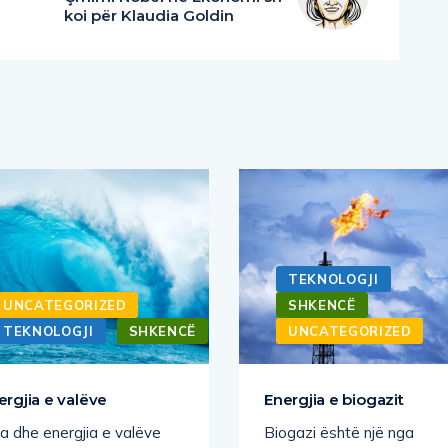
koi për Klaudia Goldin
TEKNOLOGJI
UNCATEGORIZED
SHKENCË
TEKNOLOGJI
SHKENCË
UNCATEGORIZED
ergjia e valëve
Energjia e biogazit
a dhe energjia e valëve
Biogazi është një nga