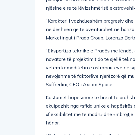
njësinë e re të lëvizshmërisë ekstraveh
“Karakteri i vazhdueshëm progresiv dhe 
në dëshirën që të aventurohet në horizon
Marketingut i Prada Group, Lorenzo Bertel
“Ekspertiza teknike e Pradës me lëndët 
novatore të projektimit do të sjellë tekno
vetëm komoditetin e astronautëve në si
nevojshme të faktorëve njerëzorë që mu
Suffredini, CEO i Axiom Space.
Kostumet hapësinore të brezit të ardhsh
ekuipazhit nga «sfida unike e hapësirës d
«fleksibilitet më të madh» dhe «mbrojtje 
hënor.