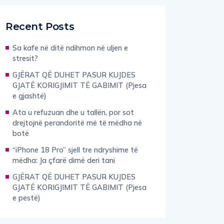
Recent Posts
Sa kafe në ditë ndihmon në uljen e
stresit?
GJËRAT QË DUHET PASUR KUJDES
GJATË KORIGJIMIT TË GABIMIT (Pjesa
e gjashtë)
Ata u refuzuan dhe u tallën, por sot
drejtojnë perandoritë më të mëdha në
botë
“iPhone 18 Pro” sjell tre ndryshime të
mëdha: Ja çfarë dimë deri tani
GJËRAT QË DUHET PASUR KUJDES
GJATË KORIGJIMIT TË GABIMIT (Pjesa
e pestë)