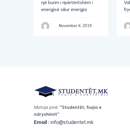
 L.
një burim i ripërtëritshëm i
Va
energjisë sikur energjia
fry
hnology
November 6, 2019
 2019
Motoja jonë:
”Studentët, fuqia e
ndryshimit”
Email
: info@studentet.mk