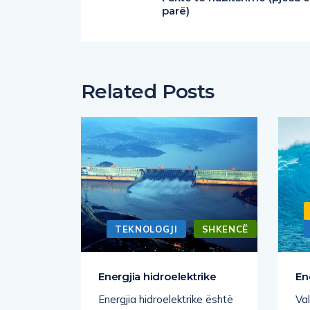
parë)
Related Posts
TEKNOLOGJI
SHKENCË
prodhuar
Energjia hidroelektrike
En
Energjia hidroelektrike është
Val