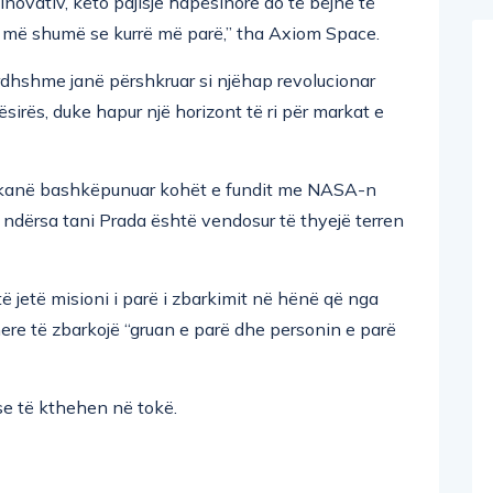
inovativ, këto pajisje hapësinore do të bëjnë të
 më shumë se kurrë më parë,” tha Axiom Space.
dhshme janë përshkruar si njëhap revolucionar
irës, duke hapur një horizont të ri për markat e
a kanë bashkëpunuar kohët e fundit me NASA-n
ndërsa tani Prada është vendosur të thyejë terren
ë jetë misioni i parë i zbarkimit në hënë që nga
re të zbarkojë “gruan e parë dhe personin e parë
se të kthehen në tokë.