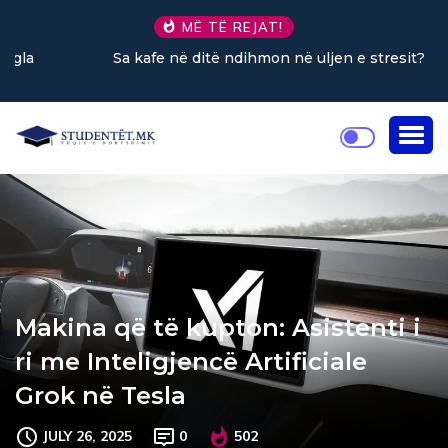
MË TË REJAT!
Sa kafe në ditë ndihmon në uljen e stresit?
Makina që të kupton: Asistenti i
ri me Inteligjencë Artificiale
Grok në Tesla
JULY 26, 2025
0
502