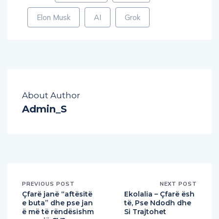
Elon Musk
AI
Grok
About Author
Admin_S
PREVIOUS POST
NEXT POST
Çfarë janë “aftësitë
Ekolalia – Çfarë ësh
e buta” dhe pse jan
të, Pse Ndodh dhe
ë më të rëndësishm
Si Trajtohet
e se një CV?