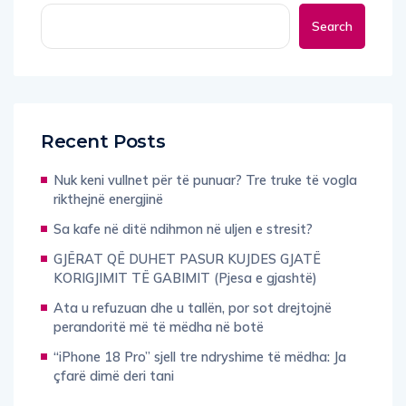
Search
Recent Posts
Nuk keni vullnet për të punuar? Tre truke të vogla
rikthejnë energjinë
Sa kafe në ditë ndihmon në uljen e stresit?
GJËRAT QË DUHET PASUR KUJDES GJATË
KORIGJIMIT TË GABIMIT (Pjesa e gjashtë)
Ata u refuzuan dhe u tallën, por sot drejtojnë
perandoritë më të mëdha në botë
“iPhone 18 Pro” sjell tre ndryshime të mëdha: Ja
çfarë dimë deri tani