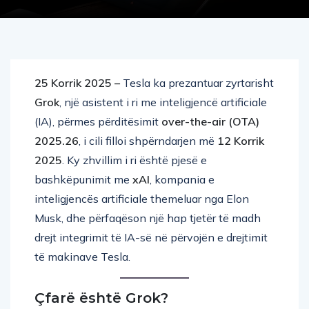
25 Korrik 2025 –
Tesla ka prezantuar zyrtarisht
Grok
, një asistent i ri me inteligjencë artificiale
(IA), përmes përditësimit
over-the-air (OTA)
2025.26
, i cili filloi shpërndarjen më
12 Korrik
2025
. Ky zhvillim i ri është pjesë e
bashkëpunimit me
xAI
, kompania e
inteligjencës artificiale themeluar nga Elon
Musk, dhe përfaqëson një hap tjetër të madh
drejt integrimit të IA-së në përvojën e drejtimit
të makinave Tesla.
Çfarë është Grok?