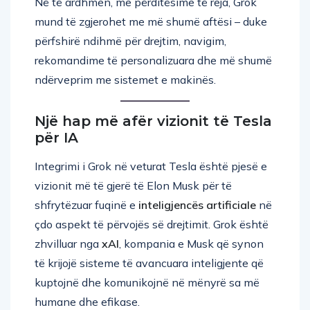
mund të zgjerohet me më shumë aftësi – duke
përfshirë ndihmë për drejtim, navigim,
rekomandime të personalizuara dhe më shumë
ndërveprim me sistemet e makinës.
Një hap më afër vizionit të Tesla
për IA
Integrimi i Grok në veturat Tesla është pjesë e
vizionit më të gjerë të Elon Musk për të
shfrytëzuar fuqinë e
inteligjencës artificiale
në
çdo aspekt të përvojës së drejtimit. Grok është
zhvilluar nga
xAI
, kompania e Musk që synon
të krijojë sisteme të avancuara inteligjente që
kuptojnë dhe komunikojnë në mënyrë sa më
humane dhe efikase.