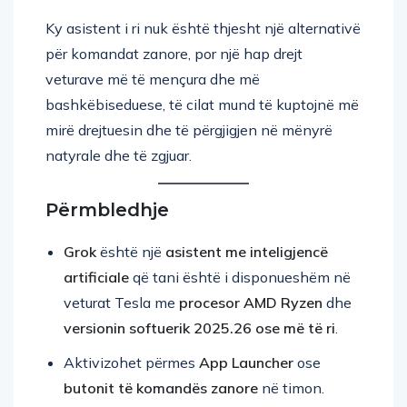
Ky asistent i ri nuk është thjesht një alternativë
për komandat zanore, por një hap drejt
veturave më të mençura dhe më
bashkëbiseduese, të cilat mund të kuptojnë më
mirë drejtuesin dhe të përgjigjen në mënyrë
natyrale dhe të zgjuar.
Përmbledhje
Grok
është një
asistent me inteligjencë
artificiale
që tani është i disponueshëm në
veturat Tesla me
procesor AMD Ryzen
dhe
versionin softuerik 2025.26 ose më të ri
.
Aktivizohet përmes
App Launcher
ose
butonit të komandës zanore
në timon.
Për momentin
nuk kontrollon veturën
dhe