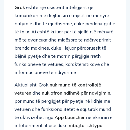
Grok
është një asistent inteligjent që
komunikon me drejtuesin e mjetit në mënyrë
natyrale dhe të rrjedhshme, duke përdorur gjuhë
të folur. Ai është krijuar për të sjellë një mënyrë
më të avancuar dhe miqësore të ndërveprimit
brenda makinës, duke i lejuar përdoruesit të
bëjnë pyetje dhe të marrin përgjigje rreth
funksioneve të veturës, karakteristikave dhe
informacioneve të ndryshme.
Aktualisht, Grok
nuk mund të kontrollojë
veturën
dhe
nuk ofron ndihmë për navigimin
,
por mund të përgjigjet për pyetje në lidhje me
veturën dhe funksionalitetet e saj. Grok mund
të aktivizohet nga
App Launcher
në ekranin e
infotainment-it ose duke
mbajtur shtypur
butonin e komandës zanore
në timon.