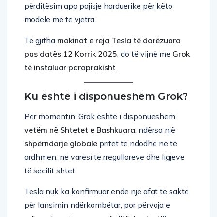
modele më të vjetra.
Të gjitha
makinat e reja Tesla të dorëzuara
pas datës 12 Korrik 2025
, do të vijnë me
Grok
të instaluar paraprakisht
.
Ku është i disponueshëm Grok?
Për momentin, Grok është i disponueshëm
vetëm në Shtetet e Bashkuara
, ndërsa një
shpërndarje globale
pritet të ndodhë në të
ardhmen, në varësi të rregulloreve dhe ligjeve
të secilit shtet.
Tesla nuk ka konfirmuar ende një afat të saktë
për lansimin ndërkombëtar, por përvoja e
mëparshme tregon se përditësimet e tilla