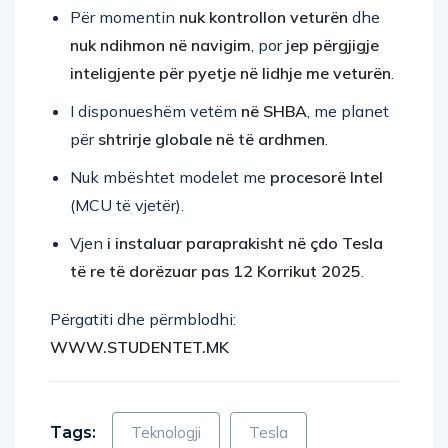
nuk ndihmon në navigim
, por
jep përgjigje
inteligjente për pyetje në lidhje me veturën
.
I disponueshëm vetëm
në SHBA
, me planet
për
shtrirje globale në të ardhmen
.
Nuk mbështet modelet me
procesorë Intel
(MCU të vjetër).
Vjen
i instaluar paraprakisht në çdo Tesla
të re të dorëzuar pas 12 Korrikut 2025
.
Përgatiti dhe përmblodhi:
WWW.STUDENTET.MK
Tags:
Teknologji
Tesla