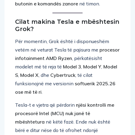
Cilat makina Tesla e mbështesin
Grok?
Për momentin, Grok është i disponueshëm
vetëm në veturat Tesla të pajisura me
procesor
infotainment AMD Ryzen
, përkatësisht
modelet më të reja të
Model 3
,
Model Y
,
Model
S
,
Model X
, dhe
Cybertruck
, të cilat
funksionojnë me versionin
softuerik 2025.26
ose më të ri
.
Tesla-t e vjetra që përdorin
njësi kontrolli me
procesorë Intel (MCU)
nuk janë të
mbështetura
në këtë fazë. Ende nuk është
bërë e ditur nëse do të ofrohet ndonjë
përditësim apo pajisje harduerike për këto