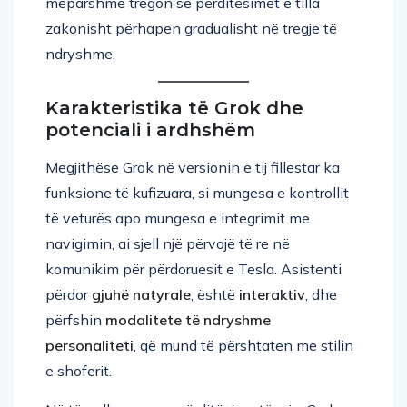
zakonisht përhapen gradualisht në tregje të
ndryshme.
Karakteristika të Grok dhe
potenciali i ardhshëm
Megjithëse Grok në versionin e tij fillestar ka
funksione të kufizuara, si mungesa e kontrollit
të veturës apo mungesa e integrimit me
navigimin, ai sjell një përvojë të re në
komunikim për përdoruesit e Tesla. Asistenti
përdor
gjuhë natyrale
, është
interaktiv
, dhe
përfshin
modalitete të ndryshme
personaliteti
, që mund të përshtaten me stilin
e shoferit.
Në të ardhmen, me përditësime të reja, Grok