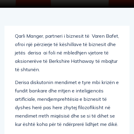
Qarli Manger, partneri i biznesit të Varen Bafet,
ofroi një përzierje të këshillave të biznesit dhe
jetës derisa ai foli në mbledhjen vjetore të
aksionerëve të Berkshire Hathaway të mbajtur
të shtunën.
Derisa diskutonin mendimet e tyre mbi krizën e
fundit bankare dhe rritjen e inteligjencës
artificiale, mendjemprehtësia e biznesit të
dyshes herë pas here zhytej filozofikisht në
mendimet rreth miqësisë dhe se si të dihet se
kur është koha për të ndërprerë lidhjet me dikë.