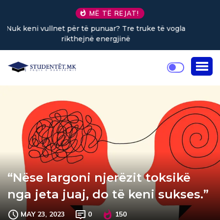
MË TË REJAT!
a
Sa kafe në ditë ndihmon në uljen e stresit?
“Nëse largoni njerëzit toksikë
nga jeta juaj, do të keni sukses.”
MAY 23, 2023
0
150