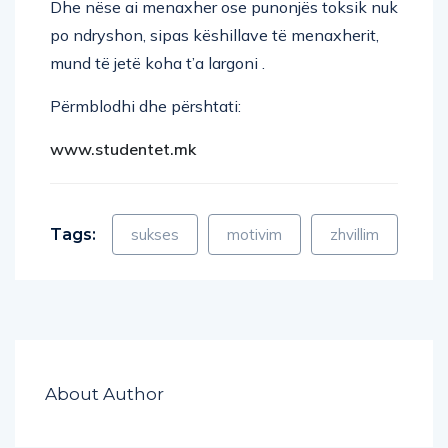
Dhe nëse ai menaxher ose punonjës toksik nuk
po ndryshon, sipas këshillave të menaxherit,
mund të jetë koha t’a largoni .
Përmblodhi dhe përshtati:
www.studentet.mk
Tags:
sukses
motivim
zhvillim
About Author