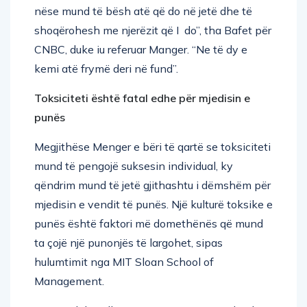
nëse mund të bësh atë që do në jetë dhe të
shoqërohesh me njerëzit që I do”, tha Bafet për
CNBC, duke iu referuar Manger. “Ne të dy e
kemi atë frymë deri në fund”.
Toksiciteti është fatal edhe për mjedisin e
punës
Megjithëse Menger e bëri të qartë se toksiciteti
mund të pengojë suksesin individual, ky
qëndrim mund të jetë gjithashtu i dëmshëm për
mjedisin e vendit të punës. Një kulturë toksike e
punës është faktori më domethënës që mund
ta çojë një punonjës të largohet, sipas
hulumtimit nga MIT Sloan School of
Management.