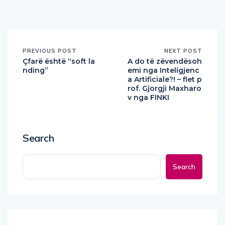
PREVIOUS POST
NEXT POST
Çfarë është “soft la
A do të zëvendësoh
nding”
emi nga Inteligjenc
a Artificiale?! – flet p
rof. Gjorgji Maxharo
v nga FINKI
Search
Search