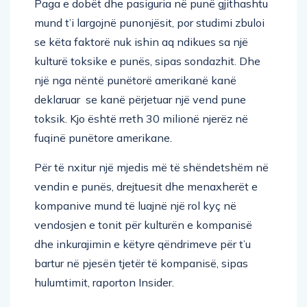
Paga e dobët dhe pasiguria në punë gjithashtu
mund t’i largojnë punonjësit, por studimi zbuloi
se këta faktorë nuk ishin aq ndikues sa një
kulturë toksike e punës, sipas sondazhit. Dhe
një nga nëntë punëtorë amerikanë kanë
deklaruar se kanë përjetuar një vend pune
toksik. Kjo është rreth 30 milionë njerëz në
fuqinë punëtore amerikane.
Për të nxitur një mjedis më të shëndetshëm në
vendin e punës, drejtuesit dhe menaxherët e
kompanive mund të luajnë një rol kyç në
vendosjen e tonit për kulturën e kompanisë
dhe inkurajimin e këtyre qëndrimeve për t’u
bartur në pjesën tjetër të kompanisë, sipas
hulumtimit, raporton Insider.