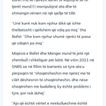
tjerët mund t’i manipulojnë ata dhe të
shmangin rënien në një sjellje të tillë.
“Unë kurrë nuk kam njohur dikë që ishte
thelbësisht i sjellshëm që vdiq pa miq,” tha
Bafet. “Dhe kam njohur shumë njerëz të pasur
që vdiqën pa miq.”
Miqësia e Bafet dhe Manger mund të jetë një
shembull i shkëlqyer për këtë. Në vitin 2021 në
SNBS se në fillim të karrierës së tyre ata u
përpoqën të “shoqëroheshin me njerëz me të
cilët dëshironin të shoqëroheshin, dhe nëse
shoqërohen me budallenj, ky është problemi i
tyre, por nuk duhej”.
“Ajo që është vërtet e mrekullueshme është