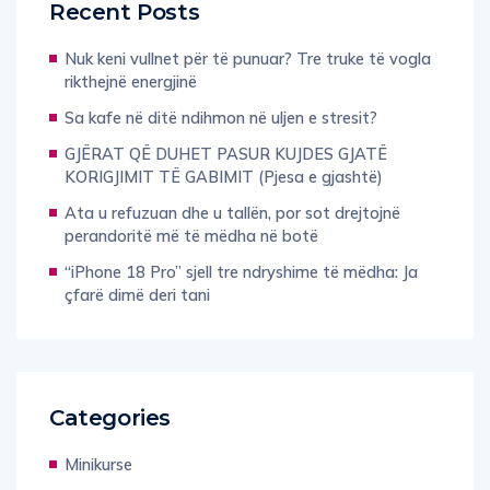
Recent Posts
Nuk keni vullnet për të punuar? Tre truke të vogla
rikthejnë energjinë
Sa kafe në ditë ndihmon në uljen e stresit?
GJËRAT QË DUHET PASUR KUJDES GJATË
KORIGJIMIT TË GABIMIT (Pjesa e gjashtë)
Ata u refuzuan dhe u tallën, por sot drejtojnë
perandoritë më të mëdha në botë
“iPhone 18 Pro” sjell tre ndryshime të mëdha: Ja
çfarë dimë deri tani
Categories
Minikurse