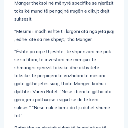
Manger theksoi në mënyrë specifike se njerëzit
toksikë mund të pengojnë rrugën e dikujt drejt
suksesit.
“Mësimi i madh është t’i largoni ata nga jeta juaj
, edhe atë sa më shpejt,” tha Manger.
“Është po aq e thjeshtë , të shpenzoni më pak
se sa fitoni, të investoni me mençuri, të
shmangni njerëzit toksikë dhe aktivitete
toksike, të përpiqeni të vazhdoni të mësoni
gjatë gjithë jetës suaj”, thotë Manger, krahu i
djathtë i Varen Bafet. “Nëse i bëni të gjitha ato
gjëra, jeni pothuajse i sigurt se do të keni
sukses.” “Nëse nuk e bëni, do t’ju duhet shumë
fat.”
Bafet tha se njerëzit duhet të kuptojnë se të