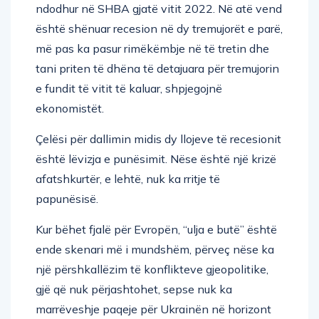
ndodhur në SHBA gjatë vitit 2022. Në atë vend
është shënuar recesion në dy tremujorët e parë,
më pas ka pasur rimëkëmbje në të tretin dhe
tani priten të dhëna të detajuara për tremujorin
e fundit të vitit të kaluar, shpjegojnë
ekonomistët.
Çelësi për dallimin midis dy llojeve të recesionit
është lëvizja e punësimit. Nëse është një krizë
afatshkurtër, e lehtë, nuk ka rritje të
papunësisë.
Kur bëhet fjalë për Evropën, “ulja e butë” është
ende skenari më i mundshëm, përveç nëse ka
një përshkallëzim të konflikteve gjeopolitike,
gjë që nuk përjashtohet, sepse nuk ka
marrëveshje paqeje për Ukrainën në horizont