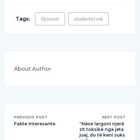
Tags:
Ekonomi
studentet.mk
About Author
PREVIOUS POST
NEXT POST
Fakte interesante
“Nëse largoni njerë
zit toksikë nga jeta
juaj, do të keni suks