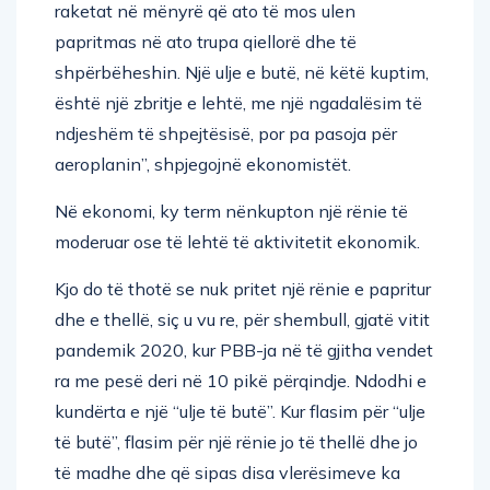
raketat në mënyrë që ato të mos ulen
papritmas në ato trupa qiellorë dhe të
shpërbëheshin. Një ulje e butë, në këtë kuptim,
është një zbritje e lehtë, me një ngadalësim të
ndjeshëm të shpejtësisë, por pa pasoja për
aeroplanin”, shpjegojnë ekonomistët.
Në ekonomi, ky term nënkupton një rënie të
moderuar ose të lehtë të aktivitetit ekonomik.
Kjo do të thotë se nuk pritet një rënie e papritur
dhe e thellë, siç u vu re, për shembull, gjatë vitit
pandemik 2020, kur PBB-ja në të gjitha vendet
ra me pesë deri në 10 pikë përqindje. Ndodhi e
kundërta e një “ulje të butë”. Kur flasim për “ulje
të butë”, flasim për një rënie jo të thellë dhe jo
të madhe dhe që sipas disa vlerësimeve ka