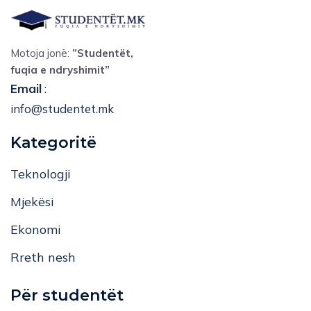
Motoja jonë:
”Studentët,
fuqia e ndryshimit”
Email
:
info@studentet.mk
Kategoritë
Teknologji
Mjekësi
Ekonomi
Rreth nesh
Për studentët