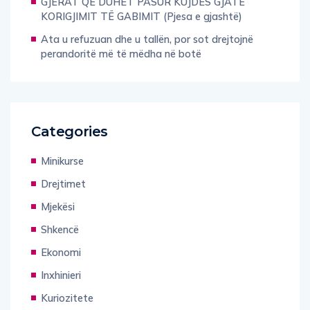
GJËRAT QË DUHET PASUR KUJDES GJATË
KORIGJIMIT TË GABIMIT (Pjesa e gjashtë)
Ata u refuzuan dhe u tallën, por sot drejtojnë
perandoritë më të mëdha në botë
Categories
Minikurse
Drejtimet
Mjekësi
Shkencë
Ekonomi
Inxhinieri
Kuriozitete