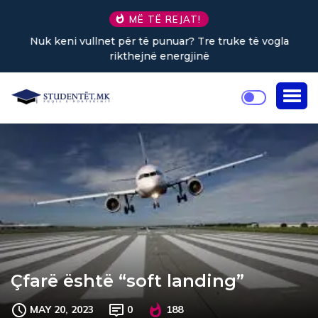
MË TË REJAT!
Nuk keni vullnet për të punuar? Tre truke të vogla
rikthejnë energjinë
Çfarë është “soft landing”
MAY 20, 2023
0
188