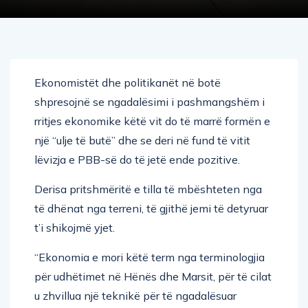
Ekonomistët dhe politikanët në botë
shpresojnë se ngadalësimi i pashmangshëm i
rritjes ekonomike këtë vit do të marrë formën e
një “ulje të butë” dhe se deri në fund të vitit
lëvizja e PBB-së do të jetë ende pozitive.
Derisa pritshmëritë e tilla të mbështeten nga
të dhënat nga terreni, të gjithë jemi të detyruar
t’i shikojmë yjet.
“Ekonomia e mori këtë term nga terminologjia
për udhëtimet në Hënës dhe Marsit, për të cilat
u zhvillua një teknikë për të ngadalësuar