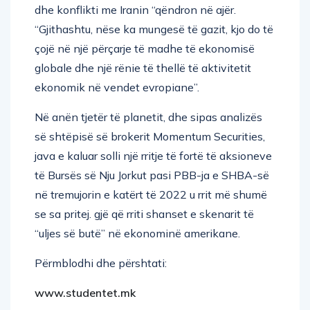
dhe konflikti me Iranin “qëndron në ajër.
“Gjithashtu, nëse ka mungesë të gazit, kjo do të
çojë në një përçarje të madhe të ekonomisë
globale dhe një rënie të thellë të aktivitetit
ekonomik në vendet evropiane”.
Në anën tjetër të planetit, dhe sipas analizës
së shtëpisë së brokerit Momentum Securities,
java e kaluar solli një rritje të fortë të aksioneve
të Bursës së Nju Jorkut pasi PBB-ja e SHBA-së
në tremujorin e katërt të 2022 u rrit më shumë
se sa pritej. gjë që rriti shanset e skenarit të
“uljes së butë” në ekonominë amerikane.
Përmblodhi dhe përshtati:
www.studentet.mk