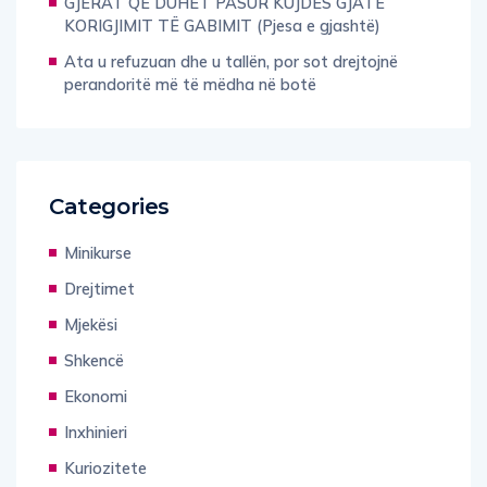
GJËRAT QË DUHET PASUR KUJDES GJATË
KORIGJIMIT TË GABIMIT (Pjesa e gjashtë)
Ata u refuzuan dhe u tallën, por sot drejtojnë
perandoritë më të mëdha në botë
Categories
Minikurse
Drejtimet
Mjekësi
Shkencë
Ekonomi
Inxhinieri
Kuriozitete