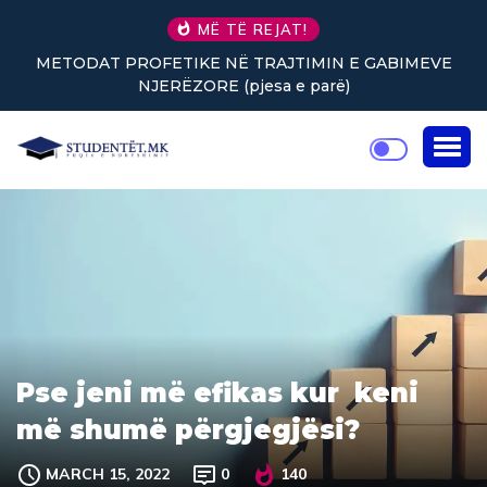
MË TË REJAT!
METODAT PROFETIKE NË TRAJTIMIN E GABIMEVE
NJERËZORE (pjesa e parë)
Pse jeni më efikas kur keni
më shumë përgjegjësi?
MARCH 15, 2022
0
140