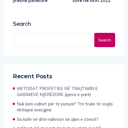
yrëshe pavetore
sore në vitin 2022
Search
Search
Recent Posts
METODAT PROFETIKE NË TRAJTIMIN E
GABIMEVE NJERËZORE (pjesa e parë)
Nuk keni vullnet për të punuar? Tre truke të vogla
rikthejnë energjinë
Sa kafe në ditë ndihmon në uljen e stresit?