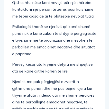
Gjithashtu, nëse keni nevojë për një shërbim,
kontaktoni një person të zënë, pasi ka shumë
më tepër gjasa që ai të plotësojë nevojat tuaja.
Psikologët thonë se njerëzit që kanë shumë
punë nuk e kanë zakon të shtyjnë përgjegjësitë
e tyre, janë më të organizuar dhe mësohen të
përballen me emocionet negative dhe situatat
e papritura.
Përveç kësaj, ata kryejnë detyra më shpejt se
ata që kanë gjithë kohën të lirë.
Njerëzit me pak përgjegjësi e zvarritin
gjithmonë punën dhe më pas bëjnë lojëra kur
thyejnë afatin, ndërsa ata me shumë përgjgjësi
dinë të përballojnë emocionet negative, të
zgjidhin problemin dhe të gjejnë një rrugëdalje