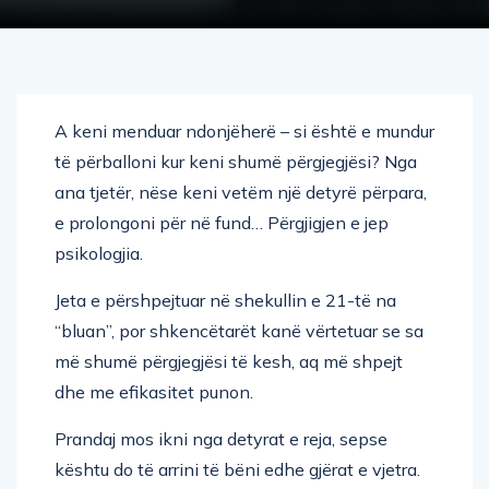
A keni menduar ndonjëherë – si është e mundur
të përballoni kur keni shumë përgjegjësi? Nga
ana tjetër, nëse keni vetëm një detyrë përpara,
e prolongoni për në fund… Përgjigjen e jep
psikologjia.
Jeta e përshpejtuar në shekullin e 21-të na
“bluan”, por shkencëtarët kanë vërtetuar se sa
më shumë përgjegjësi të kesh, aq më shpejt
dhe me efikasitet punon.
Prandaj mos ikni nga detyrat e reja, sepse
kështu do të arrini të bëni edhe gjërat e vjetra.