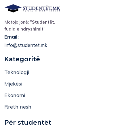
Motoja jonë:
”Studentët,
fuqia e ndryshimit”
Email
:
info@studentet.mk
Kategoritë
Teknologji
Mjekësi
Ekonomi
Rreth nesh
Për studentët