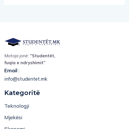
Motoja jonë:
”Studentët,
fuqia e ndryshimit”
Email
:
info@studentet.mk
Kategoritë
Teknologji
Mjekësi
Ekonomi