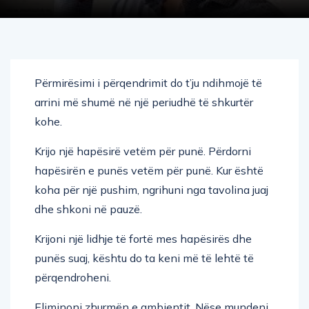
Përmirësimi i përqendrimit do t’ju ndihmojë të
arrini më shumë në një periudhë të shkurtër
kohe.
Krijo një hapësirë ​​vetëm për punë. Përdorni
hapësirën e punës vetëm për punë. Kur është
koha për një pushim, ngrihuni nga tavolina juaj
dhe shkoni në pauzë.
Krijoni një lidhje të fortë mes hapësirës dhe
punës suaj, kështu do ta keni më të lehtë të
përqendroheni.
Eliminoni zhurmën e ambientit. Nëse mundeni,