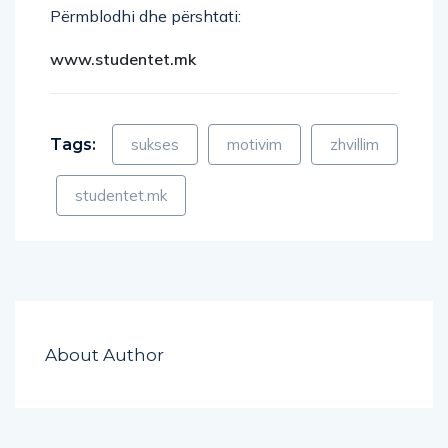
Përmblodhi dhe përshtati:
www.studentet.mk
Tags:
sukses
motivim
zhvillim
studentet.mk
About Author