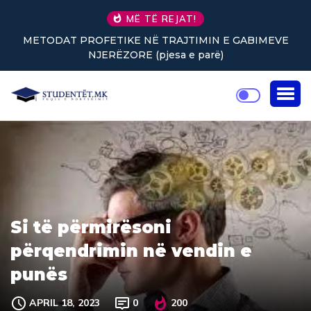
MË TË REJAT!
ODAT PROFETIKE NË TRAJTIMIN E GABIMEVE
Nuk ken
NJERËZORE (pjesa e parë)
Si të përmirësoni
përqendrimin në vendin e
punës
APRIL 18, 2023
0
200