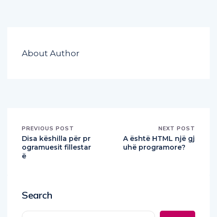
About Author
PREVIOUS POST
NEXT POST
Disa këshilla për pr
A është HTML një gj
ogramuesit fillestar
uhë programore?
ë
Search