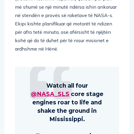
më shumë se një minutë ndërsa ishin ankoruar
në stendën e provës së raketave të NASA-s.
Ekipi kishte planifikuar që motorët të ndizen
për afro tetë minuta, ose afërsisht të njëjtën
kohë që do të duhet për të nisur misionet e
ardhshme në Hënë.
Watch all four
@NASA_SLS
core stage
engines roar to life and
shake the ground in
Mississippi.