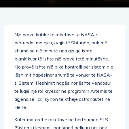
Një provë kritike të raketave të NASA-s
përfundoi me një çkyqje të Shtunën, pak më
shumë se një minutë nga ajo që ishte
planifikuar të ishte një provë tetë minutëshe.
Kjo provë ishte një pikë kontrolli për sistemin e
lëshimit hapësinor shumë të vonuar të NASA-
s. Sistemi i lëshimit hapësinor është vendosur
të luajë një rol kryesor në programin Artemis të
agjencisë i cili synon të kthejë astronautët në
Hënë.
Katër motorët e raketave në bërthamën SLS
(Sistemi i lëshimit hapsinor) qëlluan për pak