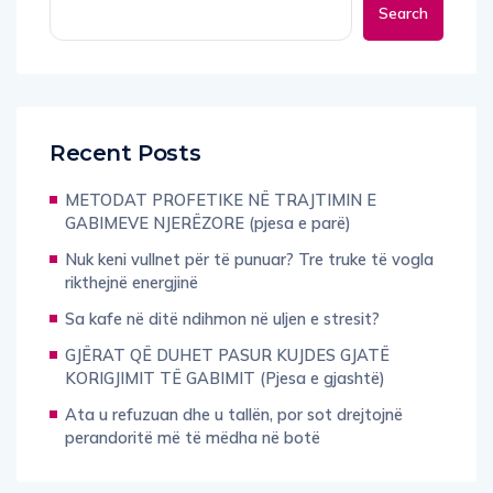
Search
Recent Posts
METODAT PROFETIKE NË TRAJTIMIN E
GABIMEVE NJERËZORE (pjesa e parë)
Nuk keni vullnet për të punuar? Tre truke të vogla
rikthejnë energjinë
Sa kafe në ditë ndihmon në uljen e stresit?
GJËRAT QË DUHET PASUR KUJDES GJATË
KORIGJIMIT TË GABIMIT (Pjesa e gjashtë)
Ata u refuzuan dhe u tallën, por sot drejtojnë
perandoritë më të mëdha në botë