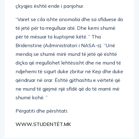
çkyqjes është ende i panjohur.
“Varet se cila ishte anomalia dhe sa sfiduese do
të jetë për ta rregulluar atë. Dhe kemi shumë
për të mësuar ta kuptojmë këtë. ” Tha
Bridenstine (Administratori i NASA-s). “Unë
mendoj se shumë mirë mund të jetë që është
diçka që rregullohet lehtësisht dhe ne mund të
ndjehemi të sigurt duke zbritur në Kep dhe duke
qëndruar në orar. Është gjithashtu e vërtetë që
ne mund të gjejmë një sfidë që do të marrë më
shumë kohë. ”
Përgatiti dhe përshtati:
WWW.STUDENTËT.MK