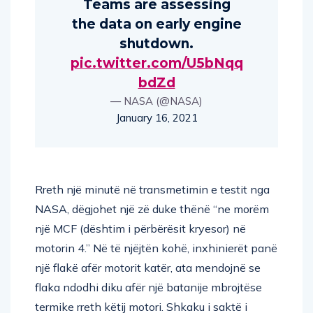
Teams are assessing
the data on early engine
shutdown.
pic.twitter.com/U5bNqq
bdZd
— NASA (@NASA)
January 16, 2021
Rreth një minutë në transmetimin e testit nga
NASA, dëgjohet një zë duke thënë “ne morëm
një MCF (dështim i përbërësit kryesor) në
motorin 4.” Në të njëjtën kohë, inxhinierët panë
një flakë afër motorit katër, ata mendojnë se
flaka ndodhi diku afër një batanije mbrojtëse
termike rreth këtij motori. Shkaku i saktë i