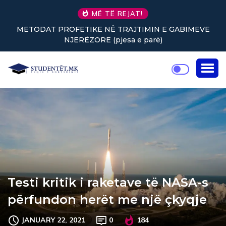
MË TË REJAT!
N E GABIMEVE
Nuk keni vullnet për të punuar? Tre truk
ë)
rikthejnë energjinë
Testi kritik i raketave të NASA-s
përfundon herët me një çkyqje
JANUARY 22, 2021
0
184