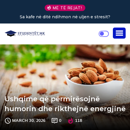
MË TË REJAT!
Sa kafe në ditë ndihmon në uljen e stresit?
Ushqime që përmirësojnë
humorin dhe rikthejnë energjinë
MARCH 30, 2026
0
118