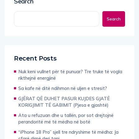
Search
Search
Recent Posts
Nuk keni vullnet për të punuar? Tre truke të vogla
rikthejnë energjinë
Sa kafe në ditë ndihmon në uljen e stresit?
GJËRAT QË DUHET PASUR KUJDES GJATË
KORIGJIMIT TË GABIMIT (Pjesa e gjashtë)
Ata u refuzuan dhe u tallën, por sot drejtojnë
perandoritë më të mëdha në botë
“iPhone 18 Pro” sjell tre ndryshime të mëdha: Ja
çfarë dimë deri tani