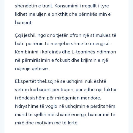
shëndetin e trurit. Konsumimi i rregullt i tyre
lidhet me uljen e ankthit dhe përmirësimin e
humorit.
Çaji jeshil, nga ana tjetër, ofron një stimulues të
butë pa rënie të menjëhershme të energjisë.
Kombinimi i kafeinës dhe L-teaninës ndihmon
në përmirësimin e fokusit dhe krijimin e një
ndjenje qetësie.
Ekspertët theksojnë se ushqimi nuk është
vetëm karburant për trupin, por edhe një faktor
i rëndësishëm për mirëqenien mendore.
Ndryshime të vogla në ushqimin e përditshëm
mund të sjellin më shumë energji, humor më të
mirë dhe motivim më të lartë.