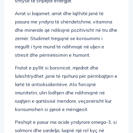
shtysë të shpejtë energjie.
Arrat si bajamet, arrat dhe lajthitë janë të
pasura me yndyra të shëndetshme, vitamina
dhe minerale që ndikojnë pozitivisht në tru dhe
zemër. Studimet tregojnë se konsumimi i
rregullt i tyre mund të ndihmojë në uljen e
stresit dhe përmirësimin e humorit.
Frutat e pyllit si boronicat, mjedrat dhe
luleshtrydhet ,janë të njohura për përmbajtjen e
lartë të antioksidantëve. Ato forcojnë
imunitetin, ulin lodhjen dhe ndihmojnë në
ruajtjen e qartësisë mendore, veçanërisht kur
konsumohen si pjesë e mëngjesit.
Peshqit e pasur me acide yndyrore omega-3, si
salmoni dhe sardelja, luajnë një rol kyç në