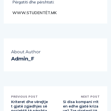
Përgatiti dhe përshtati:
WWW.STUDENTËT.MK
About Author
Admin_F
PREVIOUS POST
NEXT POST
Kriteret dhe vërejtje
Si disa kompani rrit
t gjatë zgjedhjes së
en edhe gjatë kriza
projektit të përshta
ve? Tre strategji të