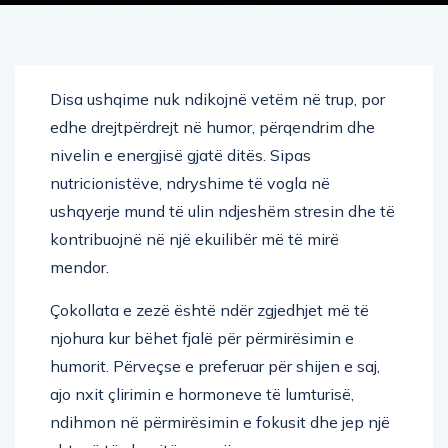
Disa ushqime nuk ndikojnë vetëm në trup, por
edhe drejtpërdrejt në humor, përqendrim dhe
nivelin e energjisë gjatë ditës. Sipas
nutricionistëve, ndryshime të vogla në
ushqyerje mund të ulin ndjeshëm stresin dhe të
kontribuojnë në një ekuilibër më të mirë
mendor.
Çokollata e zezë është ndër zgjedhjet më të
njohura kur bëhet fjalë për përmirësimin e
humorit. Përveçse e preferuar për shijen e saj,
ajo nxit çlirimin e hormoneve të lumturisë,
ndihmon në përmirësimin e fokusit dhe jep një