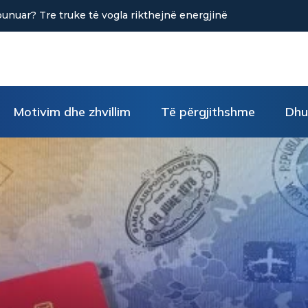
në uljen e stresit?
Motivim dhe zhvillim
Të përgjithshme
Dhu