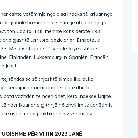
ner është vetëm një nga disa indeks të krijuar nga
ortat globale bazuar në aksesin që ato ofrojnë për
ë Arton Capital, i cili merr në konsideratë 193
he gjashtë territore, pozicionon Emiratet e
023. Më poshtë janë 11 vende, kryesisht në
inë, Finlandën, Luksemburgun, Spanjën, Francën,
 e Jugut.
rtej rëndësisë së thjeshtë simbolike, duke
 që kërkojnë informacion të saktë dhe të
a bota vazhdon të ndërlidhet, këta indekse luajnë
 të ndërlikuar dhe gjithnjë në zhvillim të udhëtimit
itike ashtu edhe praktikat e lëvizshmërisë
UQISHME PËR VITIN 2023 JANË: