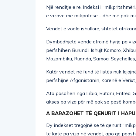
Një renditje e re, Indeksi i “mikpritshmër
e vizave më mikpritëse – dhe më pak mir
Vendet e vogla ishullore, shtetet afrik
Dymbëdhjetë vende ofrojnë hyrje pa viza
përfshihen Burundi, Ishujt Komoro, Xhibu
Mozambiku, Ruanda, Samoa, Seychelles,
Katër vendet në fund të listës nuk lejoj
përfshijnë Afganistanin, Korenë e Veriu
Ato pasohen nga Libia, Butani, Eritrea, Gu
akses pa viza për më pak se pesë kombës
A BARAZOHET TË QENURIT I HAPU
Dy indekset tregojnë se të qenurit “mi
të lartë pa viza në vendet, apo që poash