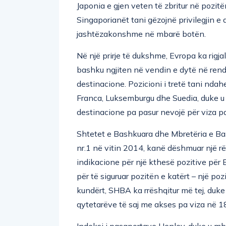
Japonia e gjen veten të zbritur në pozitën 
Singaporianët tani gëzojnë privilegjin e
jashtëzakonshme në mbarë botën.
Në një prirje të dukshme, Evropa ka rigja
bashku ngjiten në vendin e dytë në rend
destinacione. Pozicioni i tretë tani ndahe
Franca, Luksemburgu dhe Suedia, duke u
destinacione pa pasur nevojë për viza p
Shtetet e Bashkuara dhe Mbretëria e Bas
nr.1 në vitin 2014, kanë dëshmuar një rën
indikacione për një kthesë pozitive për 
për të siguruar pozitën e katërt – një po
kundërt, SHBA ka rrëshqitur më tej, duke
qytetarëve të saj me akses pa viza në 1
Indeksi i pasaportave Henley, duke u m