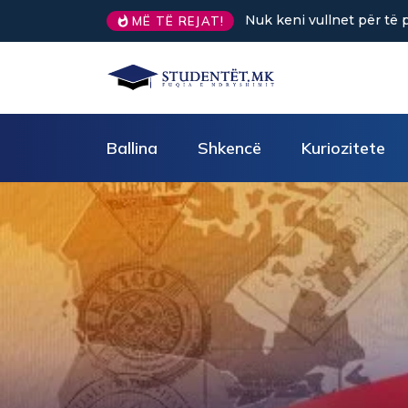
Sa kafe në ditë ndihmon 
MË TË REJAT!
Ballina
Shkencë
Kuriozitete