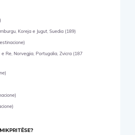
)
emburgu, Koreja e Jugut, Suedia (189)
estinacione)
 e Re, Norvegjia, Portugalia, Zvicra (187
one)
nacione)
acione)
 MIKPRITËSE?