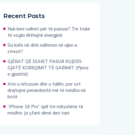
Recent Posts
Nuk keni vullnet për të punuar? Tre truke
të vogla rikthejnë energjinë
Sa kafe në ditë ndihmon në uljen e
stresit?
GJËRAT QË DUHET PASUR KUJDES
GJATË KORIGJIMIT TË GABIMIT (Pjesa
e gjashtë)
Ata u refuzuan dhe u tallën, por sot
drejtojnë perandoritë më të mëdha në
botë
“iPhone 18 Pro” sjell tre ndryshime të
mëdha: Ja çfarë dimë deri tani