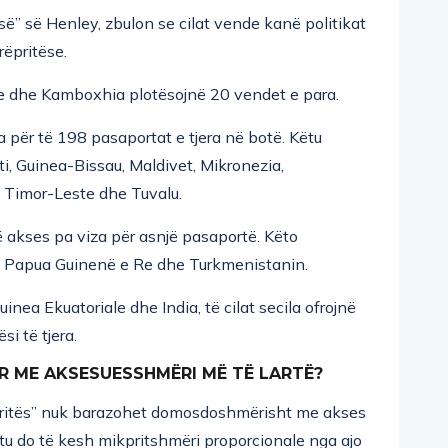
isë” së Henley, zbulon se cilat vende kanë politikat
ëpritëse.
ane dhe Kamboxhia plotësojnë 20 vendet e para.
 për të 198 pasaportat e tjera në botë. Këtu
ti, Guinea-Bissau, Maldivet, Mikronezia,
 Timor-Leste dhe Tuvalu.
në akses pa viza për asnjë pasaportë. Këto
t, Papua Guinenë e Re dhe Turkmenistanin.
inea Ekuatoriale dhe India, të cilat secila ofrojnë
i të tjera.
R ME AKSESUESSHMËRI MË TË LARTË?
kpritës” nuk barazohet domosdoshmërisht me akses
tu do të kesh mikpritshmëri proporcionale nga ajo