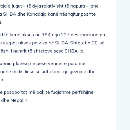
eja e Jugut – të dyja relativisht të hapura – janë
rsa SHBA dhe Kanadaja kanë rrëshqitur poshtë
.
d të kenë akses në 184 nga 227 destinacione pa
a u jepet akses pa viza në SHBA. Shtetet e BE-së
yfishi i numrit të shteteve sesa SHBA-ja.
aponia plotësojnë pesë vendet e para me
dhe midis lirisë së udhëtimit që gëzojnë dhe
a.
në pasaportat më pak të fuqishme përfshijnë
n dhe Nepalin.