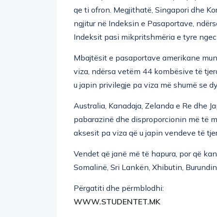
qe ti ofron. Megjithatë, Singapori dhe Kor
ngjitur në Indeksin e Pasaportave, ndë
Indeksit pasi mikpritshmëria e tyre ngeci
Mbajtësit e pasaportave amerikane mun
viza, ndërsa vetëm 44 kombësive të tjer
u japin privilegje pa viza më shumë se d
Australia, Kanadaja, Zelanda e Re dhe J
pabarazinë dhe disproporcionin më të ma
aksesit pa viza që u japin vendeve të tjer
Vendet që janë më të hapura, por që ka
Somalinë, Sri Lankën, Xhibutin, Burundi
Përgatiti dhe përmblodhi:
WWW.STUDENTET.MK