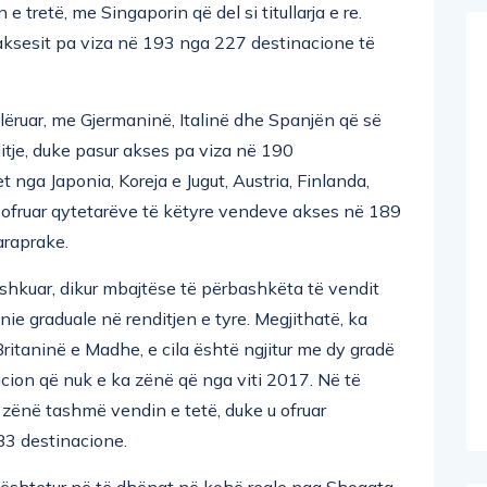
e tretë, me Singaporin që del si titullarja e re.
 aksesit pa viza në 193 nga 227 destinacione të
llëruar, me Gjermaninë, Italinë dhe Spanjën që së
itje, duke pasur akses pa viza në 190
t nga Japonia, Koreja e Jugut, Austria, Finlanda,
 ofruar qytetarëve të këtyre vendeve akses në 189
araprake.
hkuar, dikur mbajtëse të përbashkëta të vendit
ie graduale në renditjen e tyre. Megjithatë, ka
Britaninë e Madhe, e cila është ngjitur me dy gradë
zicion që nuk e ka zënë që nga viti 2017. Në të
 zënë tashmë vendin e tetë, duke u ofruar
83 destinacione.
bështetur në të dhënat në kohë reale nga Shoqata