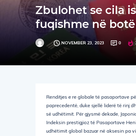
Zbulohet se cila 
fuqishme në botë 
NOVEMBER 23, 2023
0
Renditjes e re globale të pasaportave p
paprecedentë, duke sjellë liderë të rinj 
së udhëtimit. Për gjysmë dekade, Japonia 
Indeksin prestigjioz të Pasaportave Henley
udhëtimit global bazuar në aksesin pa vi