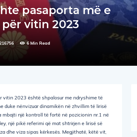
ishte pasaporta më e
për vitin 2023
216756
6 Min Read
ër vitin 2023 është shpalosur me ndryshime të
dhe duke nënvizuar dinamikën në zhvillim të lirisë
mbajti një kontroll të fortë në pozicionin nr.1 në
, një pikë referimi që mat shtrirjen e lirisë së
za dhe viza sipas kërkesës. Megjithatë, këtë vit,