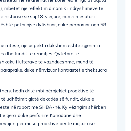
), mbetet një reflektim dinamik i ndryshimeve të
atë historisë së saj 18-vjeçare, numri mesatar i
është pothuajse dyfishuar, duke përparuar nga 58
 rritëse, një aspekt i dukshëm është zgjerimi i
s dhe fundit të renditjes. Qytetarët e
 shkaku i luftërave të vazhdueshme, mund të
 paraprake, duke nënvizuar kontrastet e theksuara
rtners, hedh dritë mbi përpjekjet proaktive të
ar të udhëtimit gjatë dekadës së fundit, duke e
modeste në raport me SHBA-në. Ky vëzhgim shërben
t e tjera, duke përfshirë Kanadanë dhe
evojën për masa proaktive për të ruajtur ose