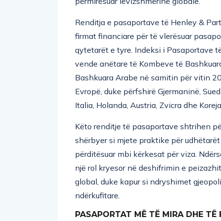
përmirësuar lëvizshmërinë globale.
Renditja e pasaportave të Henley & Part
firmat financiare për të vlerësuar pasap
qytetarët e tyre. Indeksi i Pasaportave t
vende anëtare të Kombeve të Bashkuara d
Bashkuara Arabe në samitin për vitin 2
Evropë, duke përfshirë Gjermaninë, Sued
Italia, Holanda, Austria, Zvicra dhe Koreja
Këto renditje të pasaportave shtrihen pë
shërbyer si mjete praktike për udhëtarët
përditësuar mbi kërkesat për viza. Ndërs
një rol kryesor në deshifrimin e peizazhit
global, duke kapur si ndryshimet gjeopol
ndërkufitare.
PASAPORTAT MË TË MIRA DHE TË F