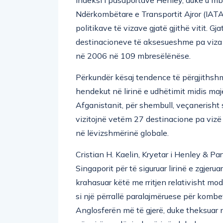
Ndërkombëtare e Transportit Ajror (IATA
politikave të vizave gjatë gjithë vitit. Gj
destinacioneve të aksesueshme pa viza 
në 2006 në 109 mbresëlënëse.
Përkundër kësaj tendence të përgjithshme
hendekut në lirinë e udhëtimit midis majë
Afganistanit, për shembull, veçanerisht
vizitojnë vetëm 27 destinacione pa vizë
në lëvizshmërinë globale.
Cristian H. Kaelin, Kryetar i Henley & Pa
Singaporit për të siguruar lirinë e zgjeru
krahasuar këtë me rritjen relativisht 
si një përrallë paralajmëruese për kombe
Anglosferën më të gjerë, duke theksuar n