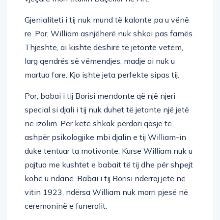
Gjenialiteti i tij nuk mund të kalonte pa u vënë
re. Por, William asnjëherë nuk shkoi pas famës.
Thjeshtë, ai kishte dëshirë të jetonte vetëm,
larg qendrës së vëmendjes, madje ai nuk u
martua fare. Kjo ishte jeta perfekte sipas tij.
Por, babai i tij Borisi mendonte që një njeri
special si djali i tij nuk duhet të jetonte një jetë
në izolim. Për këtë shkak përdori qasje të
ashpër psikologjike mbi djalin e tij William-in
duke tentuar ta motivonte. Kurse William nuk u
pajtua me kushtet e babait të tij dhe për shpejt
kohë u ndanë. Babai i tij Borisi ndërroj jetë në
vitin 1923, ndërsa William nuk morri pjesë në
ceremoninë e funeralit.