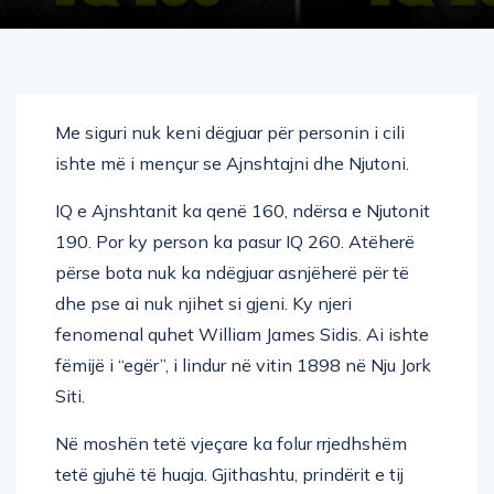
Me siguri nuk keni dëgjuar për personin i cili
ishte më i mençur se Ajnshtajni dhe Njutoni.
IQ e Ajnshtanit ka qenë 160, ndërsa e Njutonit
190. Por ky person ka pasur IQ 260. Atëherë
përse bota nuk ka ndëgjuar asnjëherë për të
dhe pse ai nuk njihet si gjeni. Ky njeri
fenomenal quhet William James Sidis. Ai ishte
fëmijë i “egër”, i lindur në vitin 1898 në Nju Jork
Siti.
Në moshën tetë vjeçare ka folur rrjedhshëm
tetë gjuhë të huaja. Gjithashtu, prindërit e tij