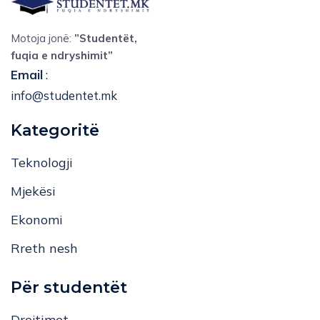
Motoja jonë:
”Studentët,
fuqia e ndryshimit”
Email
:
info@studentet.mk
Kategoritë
Teknologji
Mjekësi
Ekonomi
Rreth nesh
Për studentët
Drejtimet