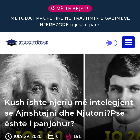
MË TË REJAT!
VE
Nuk keni vullnet për të punuar? Tre truke të vogla
rikthejnë energjinë
Kush ishte njeriu më intelegjent
se Ajnshtajni dhe Njutoni?Pse
është i panjohur?
JULY 29, 2020
0
151