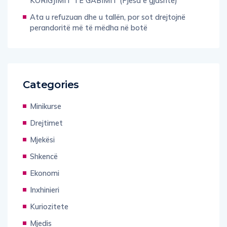
KORIGJIMIT TË GABIMIT (Pjesa e gjashtë)
Ata u refuzuan dhe u tallën, por sot drejtojnë
perandoritë më të mëdha në botë
Categories
Minikurse
Drejtimet
Mjekësi
Shkencë
Ekonomi
Inxhinieri
Kuriozitete
Mjedis