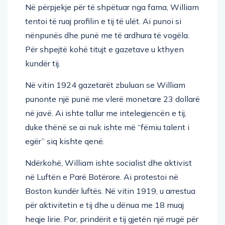
Në përpjekje për të shpëtuar nga fama, William
tentoi të ruaj profilin e tij të ulët. Ai punoi si
nënpunës dhe punë me të ardhura të vogëla.
Për shpejtë kohë titujt e gazetave u kthyen
kundër tij.
Në vitin 1924 gazetarët zbuluan se William
punonte një punë me vlerë monetare 23 dollarë
në javë. Ai ishte tallur me intelegjencën e tij,
duke thënë se ai nuk ishte më “fëmiu talent i
egër” siq kishte qenë.
Ndërkohë, William ishte socialist dhe aktivist
në Luftën e Parë Botërore. Ai protestoi në
Boston kundër luftës. Në vitin 1919, u arrestua
për aktivitetin e tij dhe u dënua me 18 muaj
heqje lirie. Por, prindërit e tij gjetën një rrugë për