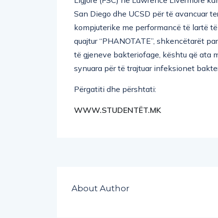
San Diego dhe UCSD për të avancuar ter
kompjuterike me performancë të lartë të L
quajtur “PHANOTATE”, shkencëtarët para
të gjeneve bakteriofage, kështu që ata m
synuara për të trajtuar infeksionet bakter
Përgatiti dhe përshtati:
WWW.STUDENTËT.MK
About Author