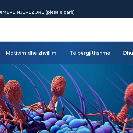
uke të vogla rikthejnë energjinë
Motivim dhe zhvillim
Të përgjithshme
Dhu