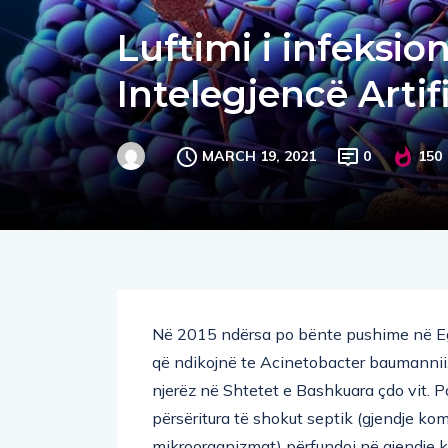
Luftimi i infeksi
Intelegjencë Artif
MARCH 19, 2021
0
150
Në 2015 ndërsa po bënte pushime në Egji
që ndikojnë te Acinetobacter baumannii,
njerëz në Shtetet e Bashkuara çdo vit. Pa
përsëritura të shokut septik (gjendje kome
mikroorganizmat) përfundoi në gjendje ko