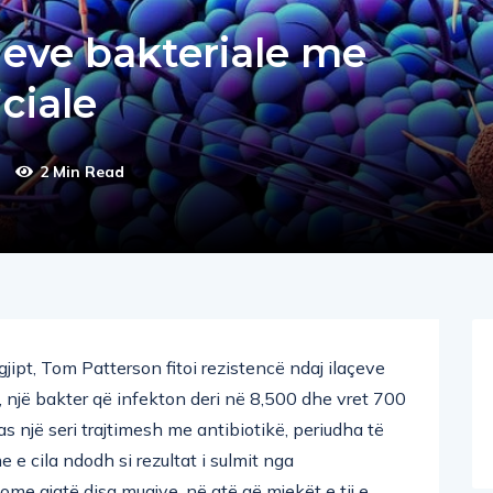
oneve bakteriale me
iciale
2 Min Read
pt, Tom Patterson fitoi rezistencë ndaj ilaçeve
 një bakter që infekton deri në 8,500 dhe vret 700
s një seri trajtimesh me antibiotikë, periudha të
 e cila ndodh si rezultat i sulmit nga
me gjatë disa muajve, në atë që mjekët e tij e