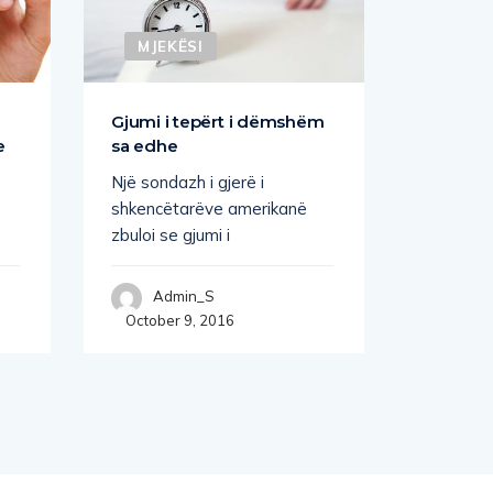
MJEKËSI
MJEK
Gjumi i tepërt i dëmshëm
Vitamin
e
sa edhe
Vitamina
Një sondazh i gjerë i
janë kom
ë
shkencëtarëve amerikanë
të rëndë
zbuloi se gjumi i
shumë re
që ndodh
ndihmojnë
Admin_S
October 9, 2016
Adm
Novembe