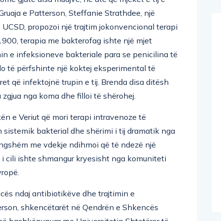
 Gruaja e Patterson, Steffanie Strathdee, një
UCSD, propozoi një trajtim jokonvencional terapi
 1900, terapia me bakterofag ishte një mjet
in e infeksioneve bakteriale para se penicilina të
do të përfshinte një koktej eksperimental të
et që infektojnë trupin e tij. Brenda disa ditësh
 zgjua nga koma dhe filloi të shërohej.
ën e Veriut që mori terapi intravenoze të
n sistemik bakterial dhe shërimi i tij dramatik nga
mangshëm me vdekje ndihmoi që të ndezë një
, i cili ishte shmangur kryesisht nga komuniteti
vropë.
ncës ndaj antibiotikëve dhe trajtimin e
tterson, shkencëtarët në Qendrën e Shkencës
në bashkëpunuar me Universitetin Shtetëror të