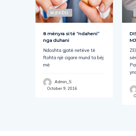
MJEKËSI
ralet
8 mënyra si të “ndaheni”
DI
nga duhani
MJ
Ndoshta gjatë netëve të
ZE
ike
ftohta një cigare mund ta bëj
së
më
Pa
ike
ynd
izëm,
Admin_S
October 9, 2016
O