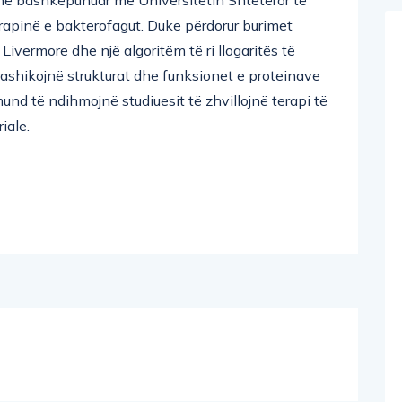
apinë e bakterofagut. Duke përdorur burimet
ivermore dhe një algoritëm të ri llogaritës të
shikojnë strukturat dhe funksionet e proteinave
und të ndihmojnë studiuesit të zhvillojnë terapi të
iale.