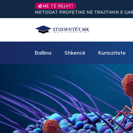
MË TË REJAT!
ËZORE (pjesa e parë)
Nuk keni vullnet për të punuar? Tre tr
Ballina
Shkencë
Kuriozitete