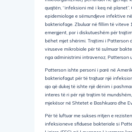
quajtën, “infeksioni më i keq në planet”.
epidemiologe e sëmundjeve infektive në 
bakteriofage. Zbuluar në fillim të viteve
emergjent, por i diskutueshëm për trajtim
bëhet mjet shërimi. Trajtimi i Patterson 
viruseve mikrobiale për të sulmuar bakter
nga administrimi intravenoz, Patterson u
Patterson ishte personi i parë në Amerik
bakteriofagut për të trajtuar një infeksio
ajo që dukej të ishte një dënim i pash
interes të ri për një trajtim të mundshëm
mjekësor në Shtetet e Bashkuara dhe E
Për të luftuar me sukses rritjen e reziste
infeksioneve sfiduese bakteriale si Pa
Ligjore (FSC) në Lawrence Livermore ka