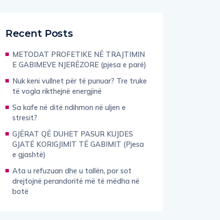
Recent Posts
METODAT PROFETIKE NË TRAJTIMIN
E GABIMEVE NJERËZORE (pjesa e parë)
Nuk keni vullnet për të punuar? Tre truke
të vogla rikthejnë energjinë
Sa kafe në ditë ndihmon në uljen e
stresit?
GJËRAT QË DUHET PASUR KUJDES
GJATË KORIGJIMIT TË GABIMIT (Pjesa
e gjashtë)
Ata u refuzuan dhe u tallën, por sot
drejtojnë perandoritë më të mëdha në
botë