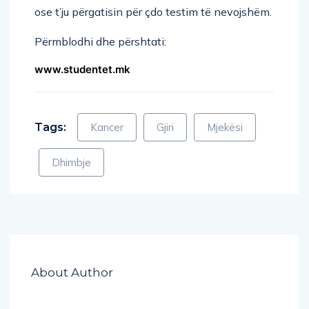
ose t’ju përgatisin për çdo testim të nevojshëm.
Përmblodhi dhe përshtati:
www.studentet.mk
Tags:
Kancer
Gjiri
Mjekësi
Dhimbje
About Author