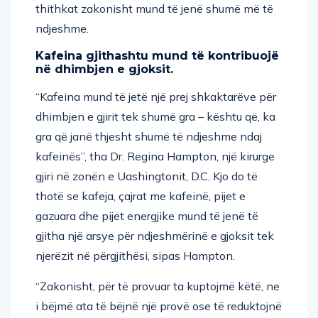
thithkat zakonisht mund të jenë shumë më të
ndjeshme.
Kafeina gjithashtu mund të kontribuojë
në dhimbjen e gjoksit.
“Kafeina mund të jetë një prej shkaktarëve për
dhimbjen e gjirit tek shumë gra – kështu që, ka
gra që janë thjesht shumë të ndjeshme ndaj
kafeinës”, tha Dr. Regina Hampton, një kirurge
gjiri në zonën e Uashingtonit, D.C. Kjo do të
thotë se kafeja, çajrat me kafeinë, pijet e
gazuara dhe pijet energjike mund të jenë të
gjitha një arsye për ndjeshmërinë e gjoksit tek
njerëzit në përgjithësi, sipas Hampton.
“Zakonisht, për të provuar ta kuptojmë këtë, ne
i bëjmë ata të bëjnë një provë ose të reduktojnë