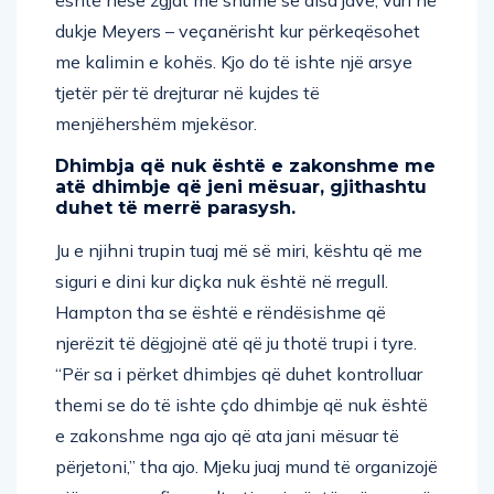
dukje Meyers – veçanërisht kur përkeqësohet
me kalimin e kohës. Kjo do të ishte një arsye
tjetër për të drejturar në kujdes të
menjëhershëm mjekësor.
Dhimbja që nuk është e zakonshme me
atë dhimbje që jeni mësuar, gjithashtu
duhet të merrë parasysh.
Ju e njihni trupin tuaj më së miri, kështu që me
siguri e dini kur diçka nuk është në rregull.
Hampton tha se është e rëndësishme që
njerëzit të dëgjojnë atë që ju thotë trupi i tyre.
“Për sa i përket dhimbjes që duhet kontrolluar
themi se do të ishte çdo dhimbje që nuk është
e zakonshme nga ajo që ata jani mësuar të
përjetoni,” tha ajo. Mjeku juaj mund të organizojë