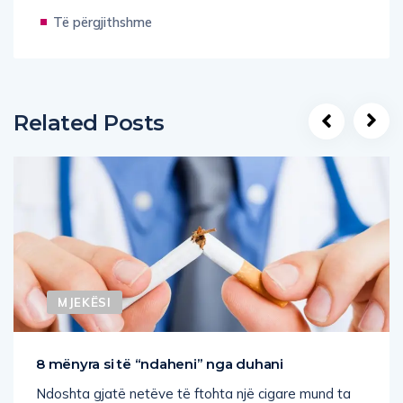
Të përgjithshme
Related Posts
MJEKËSI
8 mënyra si të “ndaheni” nga duhani
Ndoshta gjatë netëve të ftohta një cigare mund ta