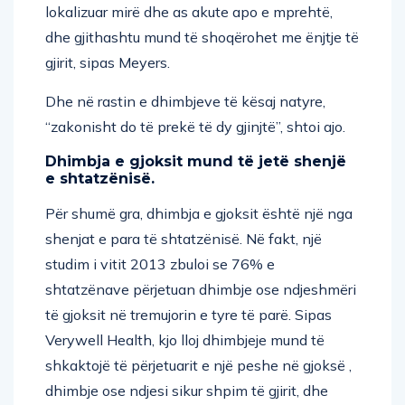
lokalizuar mirë dhe as akute apo e mprehtë,
dhe gjithashtu mund të shoqërohet me ënjtje të
gjirit, sipas Meyers.
Dhe në rastin e dhimbjeve të kësaj natyre,
“zakonisht do të prekë të dy gjinjtë”, shtoi ajo.
Dhimbja e gjoksit mund të jetë shenjë
e shtatzënisë.
Për shumë gra, dhimbja e gjoksit është një nga
shenjat e para të shtatzënisë. Në fakt, një
studim i vitit 2013 zbuloi se 76% e
shtatzënave përjetuan dhimbje ose ndjeshmëri
të gjoksit në tremujorin e tyre të parë. Sipas
Verywell Health, kjo lloj dhimbjeje mund të
shkaktojë të përjetuarit e një peshe në gjoksë ,
dhimbje ose ndjesi sikur shpim të gjirit, dhe