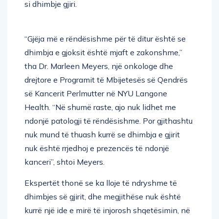
si dhimbje gjiri.
“Gjëja më e rëndësishme për të ditur është se
dhimbja e gjoksit është mjaft e zakonshme,”
tha Dr. Marleen Meyers, një onkologe dhe
drejtore e Programit të Mbijetesës së Qendrës
së Kancerit Perlmutter në NYU Langone
Health. “Në shumë raste, ajo nuk lidhet me
ndonjë patologji të rëndësishme. Por gjithashtu
nuk mund të thuash kurrë se dhimbja e gjirit
nuk është rrjedhoj e prezencës të ndonjë
kanceri”, shtoi Meyers.
Ekspertët thonë se ka lloje të ndryshme të
dhimbjes së gjirit, dhe megjithëse nuk është
kurrë një ide e mirë të injorosh shqetësimin, në