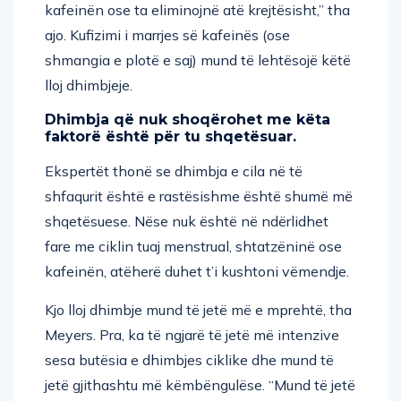
kafeinën ose ta eliminojnë atë krejtësisht,” tha
ajo. Kufizimi i marrjes së kafeinës (ose
shmangia e plotë e saj) mund të lehtësojë këtë
lloj dhimbjeje.
Dhimbja që nuk shoqërohet me këta
faktorë është për tu shqetësuar.
Ekspertët thonë se dhimbja e cila në të
shfaqurit është e rastësishme është shumë më
shqetësuese. Nëse nuk është në ndërlidhet
fare me ciklin tuaj menstrual, shtatzëninë ose
kafeinën, atëherë duhet t’i kushtoni vëmendje.
Kjo lloj dhimbje mund të jetë më e mprehtë, tha
Meyers. Pra, ka të ngjarë të jetë më intenzive
sesa butësia e dhimbjes ciklike dhe mund të
jetë gjithashtu më këmbëngulëse. “Mund të jetë