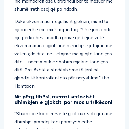
një mamografi ose ultratinguj për të mësuar më
shumë rreth asaj që po ndodh.
Duke ekzaminuar rregullisht gjoksin, mund ta
njihni edhe më mirë trupin tuaj. “Unë jam ende
një përkrahës i madh i grave që bëjnë vetë-
ekzaminimin e gjirit, unë mendoj se jetojmë me
veten çdo ditë, ne i jetojmë me gjinjtë tanë çdo
ditë … ndërsa nuk e shohim mjekun tonë çdo
ditë. Pra, është e rëndësishme të jeni në
gjendje të kontrolloni ato për ndryshime.” tha
Hamtpon.
Në përgjithësi, merrni seriozisht
dhimbjen e gjoksit, por mos u frikësoni.
“Shumica e kancereve të gjirit nuk shfaqen me
dhimbje, prandaj keni parasysh edhe