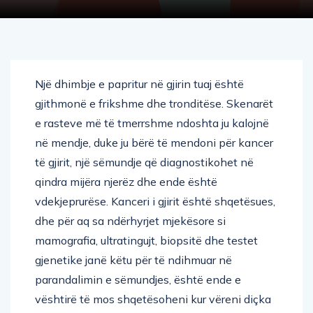
Një dhimbje e papritur në gjirin tuaj është
gjithmonë e frikshme dhe tronditëse. Skenarët
e rasteve më të tmerrshme ndoshta ju kalojnë
në mendje, duke ju bërë të mendoni për kancer
të gjirit, një sëmundje që diagnostikohet në
qindra mijëra njerëz dhe ende është
vdekjeprurëse. Kanceri i gjirit është shqetësues,
dhe për aq sa ndërhyrjet mjekësore si
mamografia, ultratingujt, biopsitë dhe testet
gjenetike janë këtu për të ndihmuar në
parandalimin e sëmundjes, është ende e
vështirë të mos shqetësoheni kur vëreni diçka