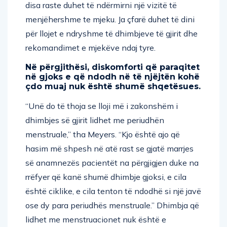
disa raste duhet të ndërmirni një vizitë të
menjëhershme te mjeku. Ja çfarë duhet të dini
për llojet e ndryshme të dhimbjeve të gjirit dhe
rekomandimet e mjekëve ndaj tyre.
Në përgjithësi, diskomforti që paraqitet
në gjoks e që ndodh në të njëjtën kohë
çdo muaj nuk është shumë shqetësues.
“Unë do të thoja se lloji më i zakonshëm i
dhimbjes së gjirit lidhet me periudhën
menstruale,” tha Meyers. “Kjo është ajo që
hasim më shpesh në atë rast se gjatë marrjes
së anamnezës pacientët na përgjigjen duke na
rrëfyer që kanë shumë dhimbje gjoksi, e cila
është ciklike, e cila tenton të ndodhë si një javë
ose dy para periudhës menstruale.” Dhimbja që
lidhet me menstruacionet nuk është e