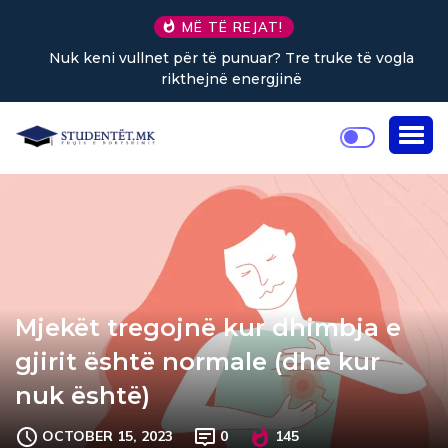
MË TË REJAT!
Nuk keni vullnet për të punuar? Tre truke të vogla
rikthejnë energjinë
Mjekët tregojnë kur dhimbja e
gjirit është normale (dhe kur
nuk është)
OCTOBER 15, 2023
0
145