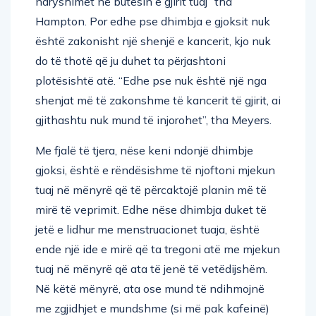
ndryshimet në butësin e gjirit tuaj” tha
Hampton. Por edhe pse dhimbja e gjoksit nuk
është zakonisht një shenjë e kancerit, kjo nuk
do të thotë që ju duhet ta përjashtoni
plotësishtë atë. “Edhe pse nuk është një nga
shenjat më të zakonshme të kancerit të gjirit, ai
gjithashtu nuk mund të injorohet”, tha Meyers.
Me fjalë të tjera, nëse keni ndonjë dhimbje
gjoksi, është e rëndësishme të njoftoni mjekun
tuaj në mënyrë që të përcaktojë planin më të
mirë të veprimit. Edhe nëse dhimbja duket të
jetë e lidhur me menstruacionet tuaja, është
ende një ide e mirë që ta tregoni atë me mjekun
tuaj në mënyrë që ata të jenë të vetëdijshëm.
Në këtë mënyrë, ata ose mund të ndihmojnë
me zgjidhjet e mundshme (si më pak kafeinë)