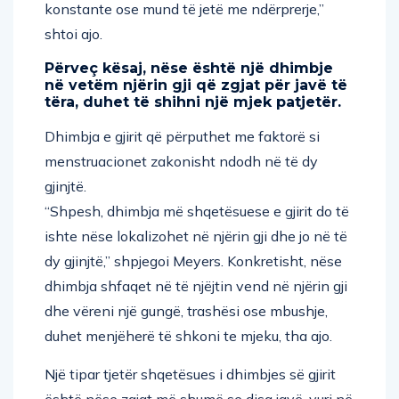
konstante ose mund të jetë me ndërprerje,”
shtoi ajo.
Përveç kësaj, nëse është një dhimbje
në vetëm njërin gji që zgjat për javë të
tëra, duhet të shihni një mjek patjetër.
Dhimbja e gjirit që përputhet me faktorë si
menstruacionet zakonisht ndodh në të dy
gjinjtë.
“Shpesh, dhimbja më shqetësuese e gjirit do të
ishte nëse lokalizohet në njërin gji dhe jo në të
dy gjinjtë,” shpjegoi Meyers. Konkretisht, nëse
dhimbja shfaqet në të njëjtin vend në njërin gji
dhe vëreni një gungë, trashësi ose mbushje,
duhet menjëherë të shkoni te mjeku, tha ajo.
Një tipar tjetër shqetësues i dhimbjes së gjirit
është nëse zgjat më shumë se disa javë, vuri në