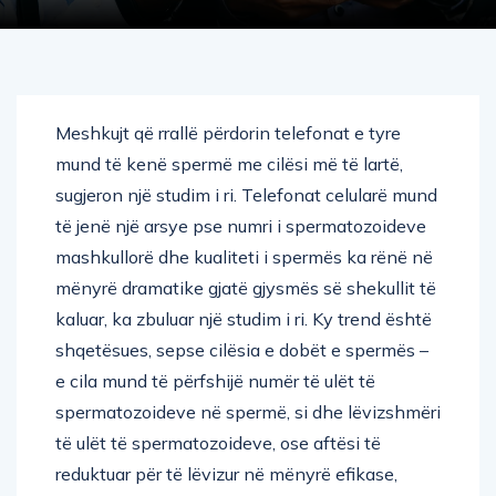
Meshkujt që rrallë përdorin telefonat e tyre
mund të kenë spermë me cilësi më të lartë,
sugjeron një studim i ri. Telefonat celularë mund
të jenë një arsye pse numri i spermatozoideve
mashkullorë dhe kualiteti i spermës ka rënë në
mënyrë dramatike gjatë gjysmës së shekullit të
kaluar, ka zbuluar një studim i ri. Ky trend është
shqetësues, sepse cilësia e dobët e spermës –
e cila mund të përfshijë numër të ulët të
spermatozoideve në spermë, si dhe lëvizshmëri
të ulët të spermatozoideve, ose aftësi të
reduktuar për të lëvizur në mënyrë efikase,
morfologji jonormale të spermatozoideve, me