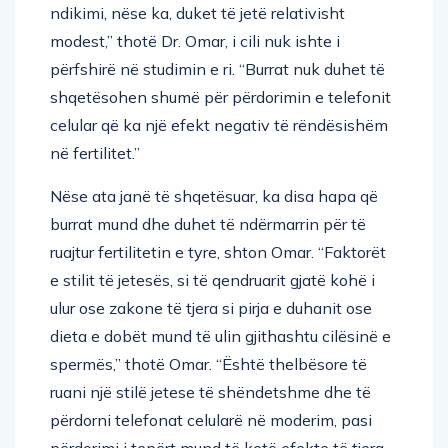
modest,” thotë Dr. Omar, i cili nuk ishte i
përfshirë në studimin e ri. “Burrat nuk duhet të
shqetësohen shumë për përdorimin e telefonit
celular që ka një efekt negativ të rëndësishëm
në fertilitet.”
Nëse ata janë të shqetësuar, ka disa hapa që
burrat mund dhe duhet të ndërmarrin për të
ruajtur fertilitetin e tyre, shton Omar. “Faktorët
e stilit të jetesës, si të qendruarit gjatë kohë i
ulur ose zakone të tjera si pirja e duhanit ose
dieta e dobët mund të ulin gjithashtu cilësinë e
spermës,” thotë Omar. “Është thelbësore të
ruani një stilë jetese të shëndetshme dhe të
përdorni telefonat celularë në moderim, pasi
përdorimi i tepërt mund të ketë efekte të tjera