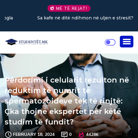
MË TË REJAT!
Sa kafe në ditë ndihmon në uljen e stresit?
Përdorimi i celularit rezulton në
reduktim të numrit të
spermatozoideve tek të rinjtë:
Çka thojnë ekspertët për këtë
studim të fundit?
FEBRUARY 18, 2024
0
44286