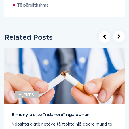
Related Posts
MJEKËSI
8 mënyra si të “ndaheni” nga duhani
Ndoshta gjatë netëve të ftohta një cigare mund ta
bëj më