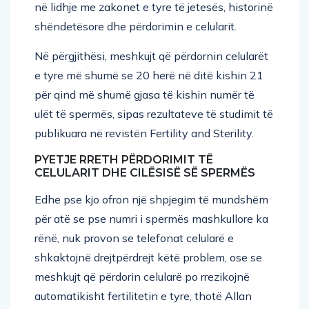
shëndetësore dhe përdorimin e celularit.
Në përgjithësi, meshkujt që përdornin celularët
e tyre më shumë se 20 herë në ditë kishin 21
për qind më shumë gjasa të kishin numër të
ulët të spermës, sipas rezultateve të studimit të
publikuara në revistën Fertility and Sterility.
PYETJE RRETH PËRDORIMIT TË
CELULARIT DHE CILËSISË SË SPERMËS
Edhe pse kjo ofron një shpjegim të mundshëm
për atë se pse numri i spermës mashkullore ka
rënë, nuk provon se telefonat celularë e
shkaktojnë drejtpërdrejt këtë problem, ose se
meshkujt që përdorin celularë po rrezikojnë
automatikisht fertilitetin e tyre, thotë Allan
Pacey, MBE, PhD. profesor i andrologjisë në