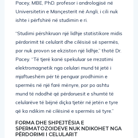
Universitetin e Mançesterit në Angli, i cili nuk
ishte i përfshirë në studimin e ri.
“Studimi përshkruan një lidhje statistikore midis
përdorimit të celularit dhe cilësisë së spermës,
por nuk provon se ekziston një lidhje,” thotë Dr.
Pacey. “Të tjerë kanë spekuluar se rrezatimi
elektromagnetik nga celulari mund të jetë i
mjaftueshëm për të penguar prodhimin e
spermës në një farë mënyre, por po ashtu
mund të ndodhë që përdoruesit e shumtë të
celularëve të bëjnë diçka tjetër në jetën e tyre
që ka ndikim në cilësinë e spermës së tyre.”
FORMA DHE SHPEJTËSIA E
SPERMATOZOIDEVE NUK NDIKOHET NGA
PËRDORIMI I CELULARIT