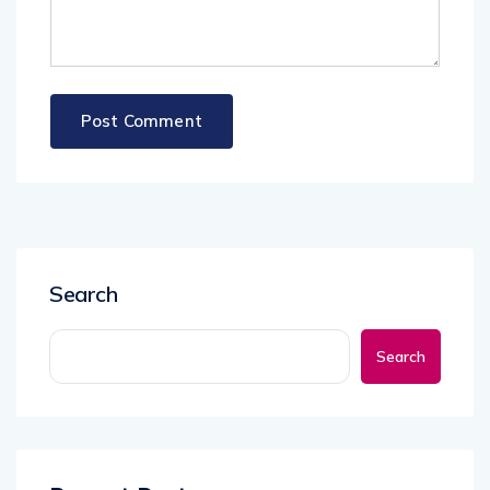
Search
Search
Recent Posts