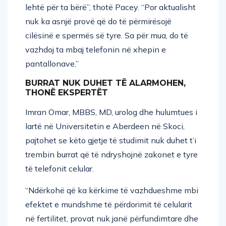
nuk ka asnjë provë që do të përmirësojë
cilësinë e spermës së tyre. Sa për mua, do të
vazhdoj ta mbaj telefonin në xhepin e
pantallonave.”
BURRAT NUK DUHET TË ALARMOHEN,
THONË EKSPERTËT
Imran Omar, MBBS, MD, urolog dhe hulumtues i
lartë në Universitetin e Aberdeen në Skoci,
pajtohet se këto gjetje të studimit nuk duhet t’i
trembin burrat që të ndryshojnë zakonet e tyre
të telefonit celular.
“Ndërkohë që ka kërkime të vazhdueshme mbi
efektet e mundshme të përdorimit të celularit
në fertilitet, provat nuk janë përfundimtare dhe
ndikimi, nëse ka, duket të jetë relativisht