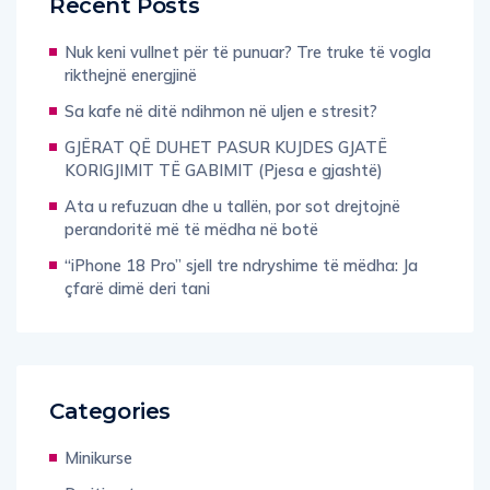
Nuk keni vullnet për të punuar? Tre truke të vogla
rikthejnë energjinë
Sa kafe në ditë ndihmon në uljen e stresit?
GJËRAT QË DUHET PASUR KUJDES GJATË
KORIGJIMIT TË GABIMIT (Pjesa e gjashtë)
Ata u refuzuan dhe u tallën, por sot drejtojnë
perandoritë më të mëdha në botë
“iPhone 18 Pro” sjell tre ndryshime të mëdha: Ja
çfarë dimë deri tani
Categories
Minikurse
Drejtimet