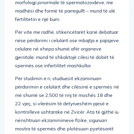
madhësi dhe formë të parregullt – mund të ulë
fertilitetin e një burri.
Për vite me radhë, shkencëtarët kanë debatuar
nëse përdorimi i celularit ose mbajtja e pajisjeve
celulare në xhepa shumë afër organeve
gjenitale, mund të shkaktojë cilësi të dobët të
spermës ose infertilitet mashkullor.
Për studimin e ri, studiuesit ekzaminuan
përdorimin e celularit dhe cilësinë e spermës në
më shumë se 2,500 të rinj të moshës 18 dhe
22 vjeç, si vlerësim të detyrueshëm pjesë e
kontrolleve ushtarake në Zvicër. Ata të gjithë iu
nënshtruan ekzaminimeve fizike, siguruan
mostra të spermës dhe plotësuan pyetësorët
në lidhje me zakonet e tyre të jetesës, historinë