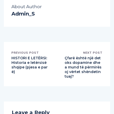
About Author
Admin_S
PREVIOUS POST
NEXT POST
HISTORI E LETËRSI:
Çfarë është një det
Historia e letërsisë
oks dopamine dhe
shqipe (pjesa e par
a mund të përmirës
ë)
oj vërtet shëndetin
tuaj?
Leave a Reply