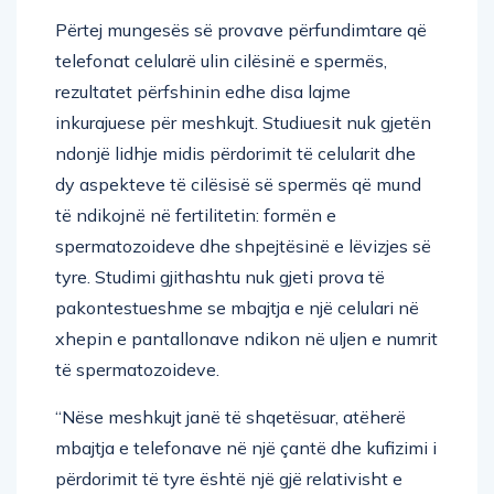
Përtej mungesës së provave përfundimtare që
telefonat celularë ulin cilësinë e spermës,
rezultatet përfshinin edhe disa lajme
inkurajuese për meshkujt. Studiuesit nuk gjetën
ndonjë lidhje midis përdorimit të celularit dhe
dy aspekteve të cilësisë së spermës që mund
të ndikojnë në fertilitetin: formën e
spermatozoideve dhe shpejtësinë e lëvizjes së
tyre. Studimi gjithashtu nuk gjeti prova të
pakontestueshme se mbajtja e një celulari në
xhepin e pantallonave ndikon në uljen e numrit
të spermatozoideve.
“Nëse meshkujt janë të shqetësuar, atëherë
mbajtja e telefonave në një çantë dhe kufizimi i
përdorimit të tyre është një gjë relativisht e
lehtë për ta bërë”, thotë Pacey. “Por aktualisht