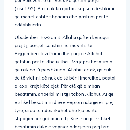
për vëllezërit e tij: “Sot s’ka qortim për ju….”
(Jusuf: 92). Pra, nuk ka qortim, sepse ndëshkimi
që merret është shpagim dhe pastrim për të
ndëshkuarin.
Ubade ibën Es-Samit, Allahu qoftë i kënaqur
prej tij, përcjell se ishin në mexhlis te
Pejgamberi, lavdërimi dhe paqja e Allahut
qofshin për të, dhe iu tha: “Ma jepni besatimin
që nuk do t’i përshkruani Allahut ortak, që nuk
do të vidhni, që nuk do të bëni imoralitet, pastaj
e lexoi krejt këtë ajet. Për atë që e mban
besatimin, shpërblimi i tij i takon Allahut. Ai që
e shkel besatimin dhe e vepron ndonjërën prej
tyre, ai do të ndëshkohet dhe kjo është
shpagim për gabimin e tij. Kurse ai që e shkel
besatimin duke e vepruar ndonjërën prej tyre