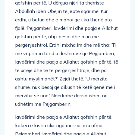
qofshin për të. U dërgua njëri ta thërriste
Abdullah ibën Ubejin të jepte sqarime. Kur
erdhi, u betua dhe e mohoi që i ka thënë ato
fjalë. Pejgamberi, lavdërimi dhe paqja e Allahut
qofshin për të, atij i besoi dhe mua më
përgënjeshtroi. Erdhi mixha im dhe më tha: ‘Ti
me veprimin tënd a dëshirove që Pejgamberi,
lavdërimi dhe paqja e Allahut qofshin për të, të
të urrejë dhe të të përgënjeshtrojë, dhe po
ashtu myslimanët?’ Zejdi thotë: ‘U mërzita
shumë, nuk besoj që dikush të ketë qenë më i
mërzitur se unë.’ Ndërkohë derisa ishim në
udhëtim me Pejgamberin,
lavdërimi dhe paqja e Allahut qofshin për të,
kokën e kisha ulur nga mërzia, m’u afrua
Pejgamberi, lavdërimi dhe paqja e Allahut