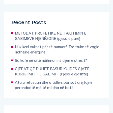
Recent Posts
METODAT PROFETIKE NË TRAJTIMIN E
GABIMEVE NJERËZORE (pjesa e parë)
Nuk keni vullnet për të punuar? Tre truke të vogla
rikthejnë energjinë
Sa kafe në ditë ndihmon në uljen e stresit?
GJËRAT QË DUHET PASUR KUJDES GJATË
KORIGJIMIT TË GABIMIT (Pjesa e gjashtë)
Ata u refuzuan dhe u tallën, por sot drejtojnë
perandoritë më të mëdha në botë