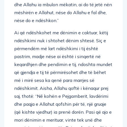
dhe Allahu ia mbulon mëkatin, ai do të jetë nën
mëshirën e Allahut, nëse do Allahu e fal dhe,
nëse do e ndëshkon.”
Ai që ndëshkohet me dënimin e caktuar, këtij
ndëshkimi nuk i shtohet dënim shtesë. Siç e
përmendëm më lart ndëshkimi i tij është
pastrim, madje nëse ai është i sinqertë në
keqardhjen dhe pendimin e tij, ndoshta mundet
që gjendja e tij të përmirësohet dhe të bëhet
më i mirë sesa ka qenë para marrjes së
ndëshkimit. Aisha, Allahu qoftë i kënaqur prej
saj, thotë: “Nē kohën e Pejgamberit, lavdërimi
dhe paqja e Allahut qofshin për të, një gruaje
(që kishte vjedhur) ia prenë dorën. Pasi që ajo e
mori dënimin e merituar, vinte tek unë dhe