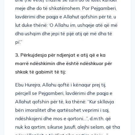
meje dhe do të shkatërrohem. Por Pejgamberi,
lavdërimi dhe paqja e Allahut qofshin për të, u
lut duke thënë: ‘O Allahu im, ushqeje atë që më
dha ushqim dhe jepi të pijë atij që më dha të
pi’.”
3. Përkujdesja për ndjenjat e atij që e ka
marrë ndëshkimin dhe është ndëshkuar për
shkak të gabimit të tij:
Ebu Hurejra, Allahu qoftë i kënaqur prej tij,
përcjell se Pejgamberi, lavdërimi dhe paqja e
Allahut qofshin për të, ka thënë: “Kur skllavja
bën imoralitet dhe qartësohet veprimi i saj,
ndëshkojeni dhe mos e qortoni…”, d.m.th. që
nuk ka qortim, sikurse Jusufi, alejhi selam, që tha