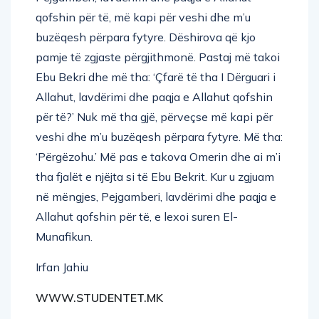
qofshin për të, më kapi për veshi dhe m’u
buzëqesh përpara fytyre. Dëshirova që kjo
pamje të zgjaste përgjithmonë. Pastaj më takoi
Ebu Bekri dhe më tha: ‘Çfarë të tha I Dërguari i
Allahut, lavdërimi dhe paqja e Allahut qofshin
për të?’ Nuk më tha gjë, përveçse më kapi për
veshi dhe m’u buzëqesh përpara fytyre. Më tha:
‘Përgëzohu.’ Më pas e takova Omerin dhe ai m’i
tha fjalët e njëjta si të Ebu Bekrit. Kur u zgjuam
në mëngjes, Pejgamberi, lavdërimi dhe paqja e
Allahut qofshin për të, e lexoi suren El-
Munafikun.
Irfan Jahiu
WWW.STUDENTET.MK