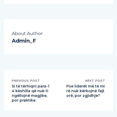
About Author
Admin_F
PREVIOUS POST
NEXT POST
Si të tërhiqni para-1
Pse liderët më të mi
4 këshilla që nuk ti
rë nuk kërkojnë fajt
ngëllojnë magjike,
orë, por zgjidhje?
por praktike