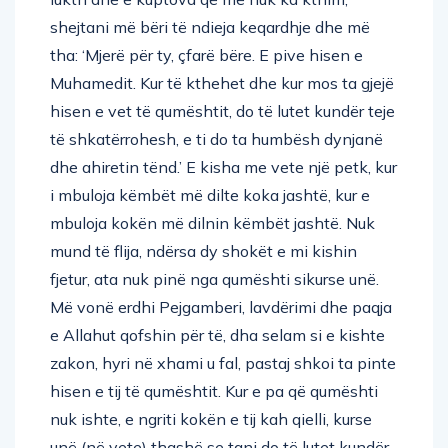
shejtani më bëri të ndieja keqardhje dhe më
tha: ‘Mjerë për ty, çfarë bëre. E pive hisen e
Muhamedit. Kur të kthehet dhe kur mos ta gjejë
hisen e vet të qumështit, do të lutet kundër teje
të shkatërrohesh, e ti do ta humbësh dynjanë
dhe ahiretin tënd.’ E kisha me vete një petk, kur
i mbuloja këmbët më dilte koka jashtë, kur e
mbuloja kokën më dilnin këmbët jashtë. Nuk
mund të flija, ndërsa dy shokët e mi kishin
fjetur, ata nuk pinë nga qumështi sikurse unë.
Më vonë erdhi Pejgamberi, lavdërimi dhe paqja
e Allahut qofshin për të, dha selam si e kishte
zakon, hyri në xhami u fal, pastaj shkoi ta pinte
hisen e tij të qumështit. Kur e pa që qumështi
nuk ishte, e ngriti kokën e tij kah qielli, kurse
unë (në vete) thashë se tani do të lutet kundër