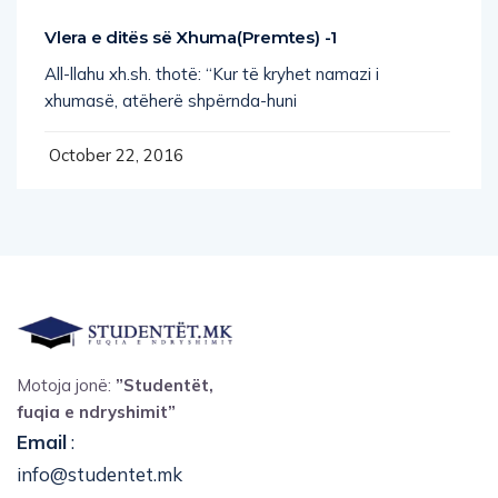
Vlera e ditës së Xhuma(Premtes) -1
All-llahu xh.sh. thotë: “Kur të kryhet namazi i
xhumasë, atëherë shpërnda-huni
October 22, 2016
Motoja jonë:
”Studentët,
fuqia e ndryshimit”
Email
:
info@studentet.mk