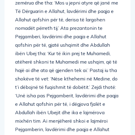
zemërua dhe tha: ‘Mos u jepni atyre që janë me
Të Dërguarin e Allahut, lavdërimi dhe paqja e
Allahut qofshin për të, derisa të largohen
nomadët përreth tij.’ Ata prezantonin te
Pejgamberi, lavdërimi dhe paqja e Allahut
qofshin për të, gjatë ushqimit dhe Abdullah
ibën Ubej tha: ‘Kur të ikin prej te Muhamedi,
atëherë shkoni te Muhamedi me ushqim, që të
hajë ai dhe ata që gjenden tek ai.’ Pastaj iu tha
shokëve të vet: ‘Nëse kthehemi në Medine, do
t’i dëbojnë të fuqishmit të dobëtit.’ Zejdi thotë:
‘Unë isha pas Pejgamberit, lavdërimi dhe paqja
e Allahut qofshin për të, i dëgjova fjalët e
Abdullah ibën Ubejit dhe ika e lajmërova
mixhën tim. Ai menjëherë shkoi e lajmëroi
Pejgamberin, lavdërimi dhe paqja e Allahut