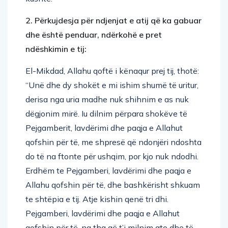
2. Përkujdesja për ndjenjat e atij që ka gabuar
dhe është penduar, ndërkohë e pret
ndëshkimin e tij:
El-Mikdad, Allahu qoftë i kënaqur prej tij, thotë:
“Unë dhe dy shokët e mi ishim shumë të uritur,
derisa nga uria madhe nuk shihnim e as nuk
dëgjonim mirë. Iu dilnim përpara shokëve të
Pejgamberit, lavdërimi dhe paqja e Allahut
qofshin për të, me shpresë që ndonjëri ndoshta
do të na ftonte për ushqim, por kjo nuk ndodhi.
Erdhëm te Pejgamberi, lavdërimi dhe paqja e
Allahu qofshin për të, dhe bashkërisht shkuam
te shtëpia e tij. Atje kishin qenë tri dhi.
Pejgamberi, lavdërimi dhe paqja e Allahut
qofshin për të, na tha që t’i milnim ato dhe të