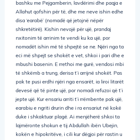
bashku me Pejgamberin, lavdërimi dhe paqja e
Allahut qofshin për të, dhe me neve ishin edhe
disa ‘earabë’ (nomadë që jetojnë nëpër
shkretëtirë). Kishin nevojë për ujë, prandaj
nxitonim të arrinim te vendi ku ka ujë, por
nomadët ishin më të shpejtë se ne. Njëri nga ta
eci më shpejt se shokët e vet, shkoi i pari dhe e
mbushi basenin. E rrethoi me gurë, vendosi mbi
të shkëmb a trung, derisa t’i arrijnë shokët. Pas
pak te pusi erdhi njëri nga ensarët, ia liroi litarët
devesë që të pinte ujë, por nomadi refuzoi që t’i
jepte ujë. Kur ensariu arriti t’i rrëmbente pak ujë,
earabiu e ngriti drurin dhe i ra ensariut në kokë
duke i shkaktuar plagë. Ai menjëherë shkoi ta
lajmëronte shokun e tij Abdullah ibën Ubejin,
kokën e hipokritëve, i cili kur dëgjoi për rastin u