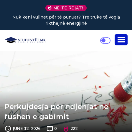
MË TË REJAT!
Nuk keni vullnet për të punuar? Tre truke të vogla
rikthejnë energjinë
Përkujdesja për ndjenjat në
fushën e gabimit
JUNE 12, 2026
0
222