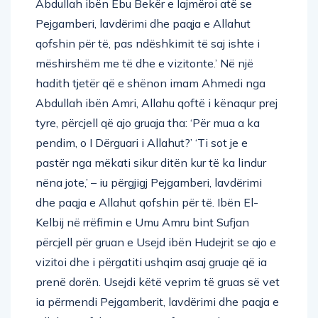
Abdullah ibën Ebu Bekër e lajmëroi atë se
Pejgamberi, lavdërimi dhe paqja e Allahut
qofshin për të, pas ndëshkimit të saj ishte i
mëshirshëm me të dhe e vizitonte.’ Në një
hadith tjetër që e shënon imam Ahmedi nga
Abdullah ibën Amri, Allahu qoftë i kënaqur prej
tyre, përcjell që ajo gruaja tha: ‘Për mua a ka
pendim, o I Dërguari i Allahut?’ ‘Ti sot je e
pastër nga mëkati sikur ditën kur të ka lindur
nëna jote,’ – iu përgjigj Pejgamberi, lavdërimi
dhe paqja e Allahut qofshin për të. Ibën El-
Kelbij në rrëfimin e Umu Amru bint Sufjan
përcjell për gruan e Usejd ibën Hudejrit se ajo e
vizitoi dhe i përgatiti ushqim asaj gruaje që ia
prenë dorën. Usejdi këtë veprim të gruas së vet
ia përmendi Pejgamberit, lavdërimi dhe paqja e