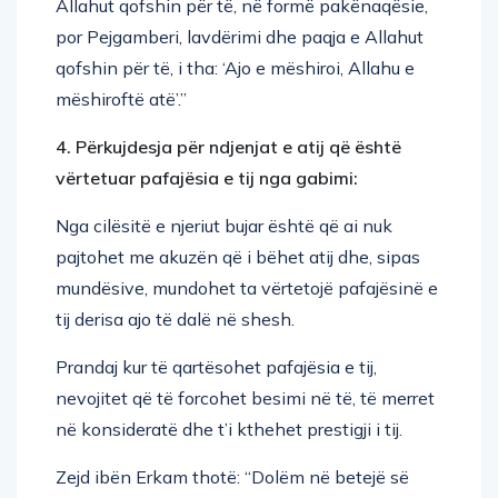
Allahut qofshin për të, në formë pakënaqësie,
por Pejgamberi, lavdërimi dhe paqja e Allahut
qofshin për të, i tha: ‘Ajo e mëshiroi, Allahu e
mëshiroftë atë’.”
4. Përkujdesja për ndjenjat e atij që është
vërtetuar pafajësia e tij nga gabimi:
Nga cilësitë e njeriut bujar është që ai nuk
pajtohet me akuzën që i bëhet atij dhe, sipas
mundësive, mundohet ta vërtetojë pafajësinë e
tij derisa ajo të dalë në shesh.
Prandaj kur të qartësohet pafajësia e tij,
nevojitet që të forcohet besimi në të, të merret
në konsideratë dhe t’i kthehet prestigji i tij.
Zejd ibën Erkam thotë: “Dolëm në betejë së