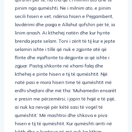
pinim nga qumështi. Ne i milnim ato, e pinim
secili hisen e vet, ndërsa hisen e Pejgamberit,
lavdërimi dhe paqja e Allahut qofshin për të, ia
linim anash. Ai kthehej natën dhe kur hynte
brenda jepte selam. Toni i zërit të tij kur e jepte
selamin ishte i tillë që nuk e zgjonte atë që
flinte dhe mjaftonte ta dëgjonte ai që ishte i
zgjuar. Pastaj shkonte në xhami falej dhe
kthehej e pinte hisen e tij të qumështit. Një
natë pasi e mora hisen time të qumështit më
erdhi shejtani dhe më tha: ‘Muhamedin ensarët
e presin me përzemërsi, i japin të hajë e të pijë,
ai nuk ka nevojë për këtë sasi të vogël të
qumështit.’ Më mashtroi dhe shkova e piva
hisen e tij të qumështit. Kur qumështi arriti në
lukth dhe e kuptova që më nuk ka kthim,