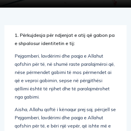
1. Përkujdesja për ndjenjat e atij që gabon pa
e shpalosur identitetin e tij:
Pejgamberi, lavdërimi dhe paqja e Allahut
qofshin për të, në shumë raste paralajmëroi që,
nëse përmendet gabimi të mos përmendet ai
që e veproi gabimin, sepse në përgjithësi
qëllimi është të njihet dhe të paralajmërohet
nga gabimi.
Aisha, Allahu qoftë i kënaqur prej saj, përcjell se
Pejgamberi, lavdërimi dhe paqja e Allahut
qofshin për të, e bëri një vepër, që ishte më e