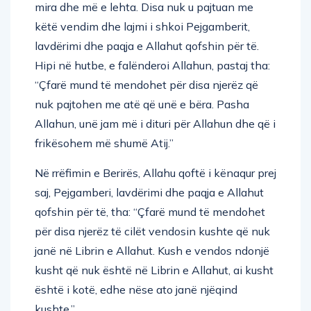
mira dhe më e lehta. Disa nuk u pajtuan me
këtë vendim dhe lajmi i shkoi Pejgamberit,
lavdërimi dhe paqja e Allahut qofshin për të.
Hipi në hutbe, e falënderoi Allahun, pastaj tha:
“Çfarë mund të mendohet për disa njerëz që
nuk pajtohen me atë që unë e bëra. Pasha
Allahun, unë jam më i dituri për Allahun dhe që i
frikësohem më shumë Atij.”
Në rrëfimin e Berirës, Allahu qoftë i kënaqur prej
saj, Pejgamberi, lavdërimi dhe paqja e Allahut
qofshin për të, tha: “Çfarë mund të mendohet
për disa njerëz të cilët vendosin kushte që nuk
janë në Librin e Allahut. Kush e vendos ndonjë
kusht që nuk është në Librin e Allahut, ai kusht
është i kotë, edhe nëse ato janë njëqind
kushte.”