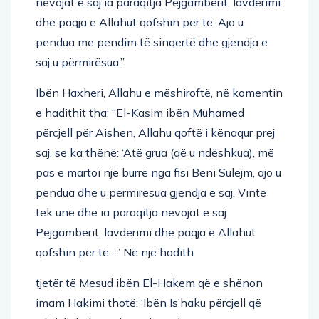
nevojat e saj ia paraqitja Pejgamberit, lavdërimi
dhe paqja e Allahut qofshin për të. Ajo u
pendua me pendim të sinqertë dhe gjendja e
saj u përmirësua.”
Ibën Haxheri, Allahu e mëshiroftë, në komentin
e hadithit tha: “El-Kasim ibën Muhamed
përcjell për Aishen, Allahu qoftë i kënaqur prej
saj, se ka thënë: ‘Atë grua (që u ndëshkua), më
pas e martoi një burrë nga fisi Beni Sulejm, ajo u
pendua dhe u përmirësua gjendja e saj. Vinte
tek unë dhe ia paraqitja nevojat e saj
Pejgamberit, lavdërimi dhe paqja e Allahut
qofshin për të….’ Në një hadith
tjetër të Mesud ibën El-Hakem që e shënon
imam Hakimi thotë: ‘Ibën Is’haku përcjell që