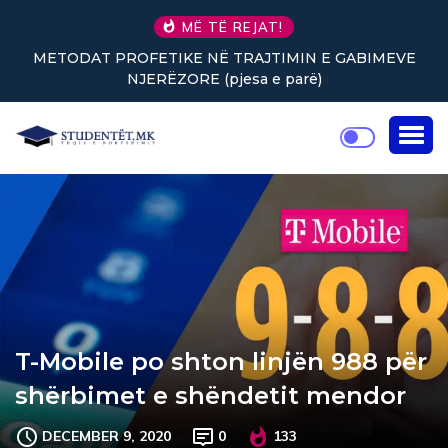
MË TË REJAT!
ETODAT PROFETIKE NË TRAJTIMIN E GABIMEVE
Nuk 
NJERËZORE (pjesa e parë)
T-Mobile po shton linjën 988 për
shërbimet e shëndetit mendor
DECEMBER 9, 2020
0
133