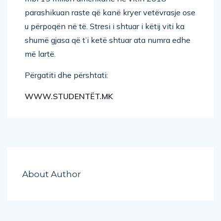
parashikuan raste që kanë kryer vetëvrasje ose
u përpoqën në të. Stresi i shtuar i këtij viti ka
shumë gjasa që t’i ketë shtuar ata numra edhe
më lartë.
Përgatiti dhe përshtati:
WWW.STUDENTËT.MK
About Author