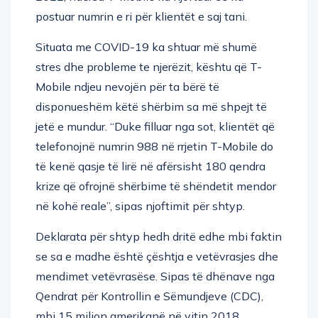
postuar numrin e ri për klientët e saj tani.
Situata me COVID-19 ka shtuar më shumë
stres dhe probleme te njerëzit, kështu që T-
Mobile ndjeu nevojën për ta bërë të
disponueshëm këtë shërbim sa më shpejt të
jetë e mundur. “Duke filluar nga sot, klientët që
telefonojnë numrin 988 në rrjetin T-Mobile do
të kenë qasje të lirë në afërsisht 180 qendra
krize që ofrojnë shërbime të shëndetit mendor
në kohë reale”, sipas njoftimit për shtyp.
Deklarata për shtyp hedh dritë edhe mbi faktin
se sa e madhe është çështja e vetëvrasjes dhe
mendimet vetëvrasëse. Sipas të dhënave nga
Qendrat për Kontrollin e Sëmundjeve (CDC),
mbi 15 milion amerikanë në vitin 2018