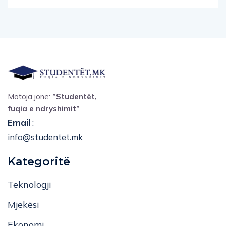
Motoja jonë:
”Studentët,
fuqia e ndryshimit”
Email
:
info@studentet.mk
Kategoritë
Teknologji
Mjekësi
Ekonomi