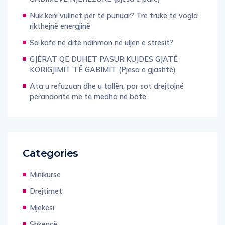
Nuk keni vullnet për të punuar? Tre truke të vogla
rikthejnë energjinë
Sa kafe në ditë ndihmon në uljen e stresit?
GJËRAT QË DUHET PASUR KUJDES GJATË
KORIGJIMIT TË GABIMIT (Pjesa e gjashtë)
Ata u refuzuan dhe u tallën, por sot drejtojnë
perandoritë më të mëdha në botë
Categories
Minikurse
Drejtimet
Mjekësi
Shkencë