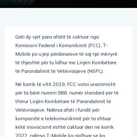
Gati dy vjet para afatit të caktuar nga
Komisioni Federal i Komunikimit (FCC), T-
Mobile po u jep përdoruesve të saj një mënyrë
të thjeshtë për tu lidhur me Linjën Kombëtare
të Parandalimit të Vetëvrasjeve (NSPL).
Në korrik të vitit 2019, FCC votoi unanimisht
për ta bërë numrin 988, numër standard për të
thirrur Linjën Kombëtare të Parandalimit të
Vetëvrasjeve. Ndërsa afati i fundit për
kompanitë e telekomunikimit për ta shtuar
këtë inovacionit është caktuar deri në korrik
2022, ndërsa T-Mobile ka njoftuar se ka